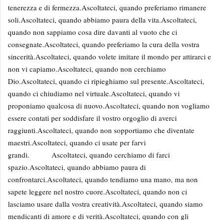
tenerezza e di fermezza.
Ascoltateci, quando preferiamo rimanere
soli.
Ascoltateci, quando abbiamo paura della vita.
Ascoltateci,
quando non sappiamo cosa dire davanti al vuoto che ci
consegnate.
Ascoltateci, quando preferiamo la cura della vostra
sincerità.
Ascoltateci, quando volete imitare il mondo per attirarci e
non vi capiamo.
Ascoltateci, quando non cerchiamo
Dio.
Ascoltateci, quando ci ripieghiamo sul presente.
Ascoltateci,
quando ci chiudiamo nel virtuale.
Ascoltateci, quando vi
proponiamo qualcosa di nuovo.
Ascoltateci, quando non vogliamo
essere contati per soddisfare il vostro orgoglio di averci
raggiunti.
Ascoltateci, quando non sopportiamo che diventate
maestri.
Ascoltateci, quando ci usate per farvi
grandi.
Ascoltateci, quando cerchiamo di farci
spazio.
Ascoltateci, quando abbiamo paura di
confrontarci.
Ascoltateci, quando tendiamo una mano, ma non
sapete leggere nel nostro cuore.
Ascoltateci, quando non ci
lasciamo usare dalla vostra creatività.
Ascoltateci, quando siamo
mendicanti di amore e di verità.
Ascoltateci, quando con gli