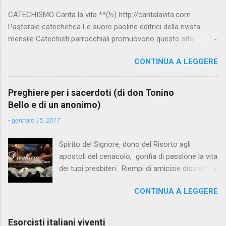
CATECHISMO Canta la vita **(½) http://cantalavita.com
Pastorale catechetica Le suore paoline editrici della rivista
mensile Catechisti parrocchiali promuovono questo sito
contenente molto materiale per la catechesi (anche liturgica).
CONTINUA A LEGGERE
Vedi anche la pagina facebook:
www.facebook.com/PaolineGiovanieVangelo/ Carimo **
http://www.carimo.it Contiene i Catechismo della Chiesa
Preghiere per i sacerdoti (di don Tonino
Cattolica, la Bibbia a Fumetti (novità assoluta in internet), il
Bello e di un anonimo)
pensiero di S.Tommaso, encicliche, scritti di Albino Luciani,
-
gennaio 15, 2017
oroscopo... da ridere, e altri temi interessanti. Catechismo
della Chiesa Cattolica Testo completo su:
Spirito del Signore, dono del Risorto agli
www.vatican.va/archive/ITA0014/_INDEX.HTM ; Indice e testo
apostoli del cenacolo, gonfia di passione la vita
su: www.catechismochiesacattolica.it COMPENDIO :
dei tuoi presbiteri. Riempi di amicizie discrete la
www.vatican.va/archive/compendium_ccc/documents/archive
loro solitudine. Rendili innamorati della terra, e
_2005_compendium-ccc_it.html Catechista 2.0 **½
CONTINUA A LEGGERE
capaci di misericordia per tutte le sue
www.catechistaduepuntozero.it www.catechista.it Sito liturgico
debolezze. Confortali con la gratitudine della
e di catechesi Sito curato dal 2000 da Sergio Della Lena e
gente e con l’olio della comunione fraterna.
Imma , ...
Esorcisti italiani viventi