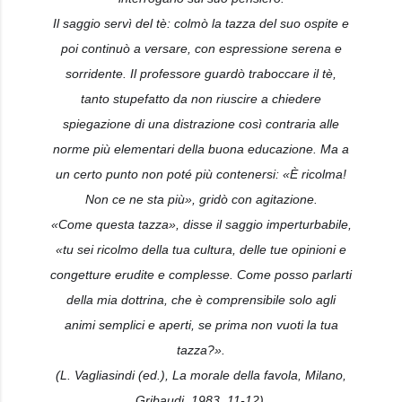
Il saggio servì del tè: colmò la tazza del suo ospite e
poi continuò a versare, con espressione serena e
sorridente. Il professore guardò traboccare il tè,
tanto stupefatto da non riuscire a chiedere
spiegazione di una distrazione così contraria alle
norme più elementari dell
a buona educazione. Ma a
un certo punto non poté più contenersi: «È ricolma!
Non ce ne sta più», gridò con agitazione.
«Come questa tazza», disse il saggio imperturbabile,
«tu sei ricolmo della tua cultura, delle tue opinioni e
congetture erudite e complesse. Come posso parlarti
della mia dottrina, che è comprensibile solo agli
animi semplici e aperti, se prima non vuoti la tua
tazza?».
(L. Vagliasindi (ed.), La morale della favola, Milano,
Gribaudi, 1983, 11-12).