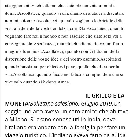
atteggiamenti vi chiediamo che siate pienamente uomini e
donne.
Ascoltateci, quando vi chiediamo di aiutarci a diventare
uomini e donne.
Ascoltateci, quando vogliamo le briciole della
vostra fede e della vostra amicizia con Dio.
Ascoltateci, quando
vogliamo fare noi il mondo e non lasciare che siate solo voi a
consegnarcelo.
Ascoltateci, quando chiediamo da voi un futuro
integro e luminoso.
Ascoltateci, quando non ci fidiamo della
dispersione delle vostre idee e del vostro esempio.
Ascoltateci,
quando bussiamo per chiedervi pane, quello che dura per la
vita.
Ascoltateci, quando facciamo fatica a comprendere che si
vive solo quando si è dono.
Amen.
IL GRILLO E LA
MONETA
(Bollettino salesiano. Giugno 2019)
Un
saggio indiano aveva un caro amico che abitava
a Mi­lano. Si erano conosciuti in India, dove
l’italiano era an­dato con la famiglia per fare un
viaggio turistico. L’india­no aveva fatto da guida