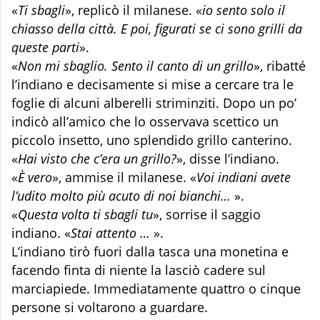
«
Ti sbagli
», replicò il milanese. «
io sento solo il
chiasso della città. E poi, figurati se ci sono grilli da
que­ste parti
».
«
Non mi sbaglio. Sento il canto di un grillo
», ribatté
l’indiano e de­cisamente si mise a cercare tra le
foglie di alcuni alberelli striminziti. Dopo un po’
indicò all’amico che lo osservava scettico un
piccolo insetto, uno splendido grillo canterino.
«
Hai visto che c’era un grillo?
», disse l’indiano.
«
È vero
», ammise il milanese. «
Voi indiani avete
l’udito molto più acuto di noi bianchi…
».
«
Questa volta ti sbagli tu
», sorrise il saggio
indiano. «
Stai attento …
».
L’indiano tirò fuori dalla tasca una monetina e
facendo finta di niente la lasciò cadere sul
marciapiede. Immediatamente quattro o cinque
persone si voltarono a guardare.