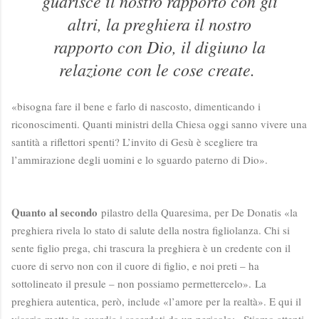
guarisce il nostro rapporto con gli
altri, la preghiera il nostro
rapporto con Dio, il digiuno la
relazione con le cose create.
«bisogna fare il bene e farlo di nascosto, dimenticando i
riconoscimenti. Quanti ministri della Chiesa oggi sanno vivere una
santità a riflettori spenti? L’invito di Gesù è scegliere tra
l’ammirazione degli uomini e lo sguardo paterno di Dio».
Quanto al secondo
pilastro della Quaresima, per De Donatis «la
preghiera rivela lo stato di salute della nostra figliolanza. Chi si
sente figlio prega, chi trascura la preghiera è un credente con il
cuore di servo non con il cuore di figlio, e noi preti – ha
sottolineato il presule – non possiamo permettercelo». La
preghiera autentica, però, include «l’amore per la realtà». E qui il
vicario mette in guardia i sacerdoti da un pericolo: «Stiamo attenti