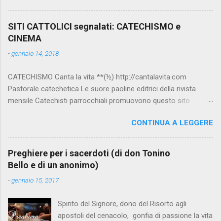
SITI CATTOLICI segnalati: CATECHISMO e
CINEMA
-
gennaio 14, 2018
CATECHISMO Canta la vita **(½) http://cantalavita.com
Pastorale catechetica Le suore paoline editrici della rivista
mensile Catechisti parrocchiali promuovono questo sito
contenente molto materiale per la catechesi (anche liturgica).
CONTINUA A LEGGERE
Vedi anche la pagina facebook:
www.facebook.com/PaolineGiovanieVangelo/ Carimo **
http://www.carimo.it Contiene i Catechismo della Chiesa
Preghiere per i sacerdoti (di don Tonino
Cattolica, la Bibbia a Fumetti (novità assoluta in internet), il
Bello e di un anonimo)
pensiero di S.Tommaso, encicliche, scritti di Albino Luciani,
-
gennaio 15, 2017
oroscopo... da ridere, e altri temi interessanti. Catechismo
della Chiesa Cattolica Testo completo su:
Spirito del Signore, dono del Risorto agli
www.vatican.va/archive/ITA0014/_INDEX.HTM ; Indice e testo
apostoli del cenacolo, gonfia di passione la vita
su: www.catechismochiesacattolica.it COMPENDIO :