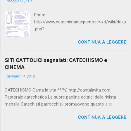
-
maggio 08, 2017
Fonte:
http://www.catechistaduepuntozero.it/wiki/doku
.php?
id=catechesi_cresima:diario_sergio_imma
CONTINUA A LEGGERE
SITI CATTOLICI segnalati: CATECHISMO e
CINEMA
-
gennaio 14, 2018
CATECHISMO Canta la vita **(½) http://cantalavita.com
Pastorale catechetica Le suore paoline editrici della rivista
mensile Catechisti parrocchiali promuovono questo sito
contenente molto materiale per la catechesi (anche liturgica).
CONTINUA A LEGGERE
Vedi anche la pagina facebook:
www.facebook.com/PaolineGiovanieVangelo/ Carimo **