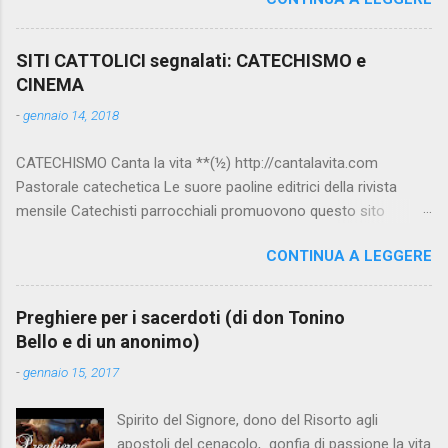
SITI CATTOLICI segnalati: CATECHISMO e
CINEMA
-
gennaio 14, 2018
CATECHISMO Canta la vita **(½) http://cantalavita.com
Pastorale catechetica Le suore paoline editrici della rivista
mensile Catechisti parrocchiali promuovono questo sito
contenente molto materiale per la catechesi (anche liturgica).
CONTINUA A LEGGERE
Vedi anche la pagina facebook:
www.facebook.com/PaolineGiovanieVangelo/ Carimo **
http://www.carimo.it Contiene i Catechismo della Chiesa
Preghiere per i sacerdoti (di don Tonino
Cattolica, la Bibbia a Fumetti (novità assoluta in internet), il
Bello e di un anonimo)
pensiero di S.Tommaso, encicliche, scritti di Albino Luciani,
-
gennaio 15, 2017
oroscopo... da ridere, e altri temi interessanti. Catechismo
della Chiesa Cattolica Testo completo su:
Spirito del Signore, dono del Risorto agli
www.vatican.va/archive/ITA0014/_INDEX.HTM ; Indice e testo
apostoli del cenacolo, gonfia di passione la vita