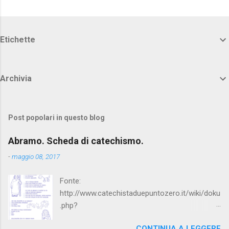
Etichette
Archivia
Post popolari in questo blog
Abramo. Scheda di catechismo.
-
maggio 08, 2017
Fonte:
http://www.catechistaduepuntozero.it/wiki/doku
.php?
id=catechesi_cresima:diario_sergio_imma
CONTINUA A LEGGERE