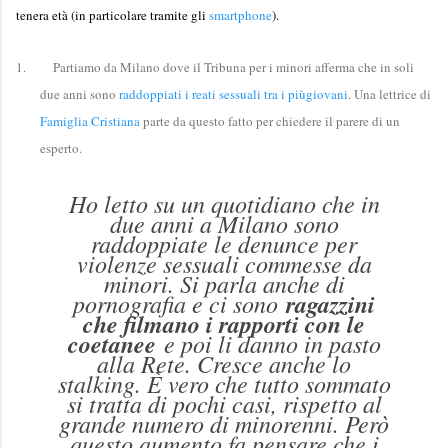
tenera età (in particolare tramite gli
smartphone
).
1.
Partiamo da Milano dove il Tribuna per i minori afferma che in soli
due anni sono
raddoppiati i reati sessuali tra i piùgiovani
. Una lettrice di
Famiglia Cristiana
parte da questo fatto per chiedere il parere di un
esperto.
Ho letto su un quotidiano che in
due anni a Milano sono
raddoppiate le denunce per
violenze sessuali commesse da
minori. Si parla anche di
pornografia e ci sono
ragazzini
che filmano i rapporti con le
coetanee
e poi li danno in pasto
alla Rete. Cresce anche lo
stalking. È vero che tutto sommato
si tratta di pochi casi, rispetto al
grande numero di minorenni. Però
questo aumento fa pensare che i