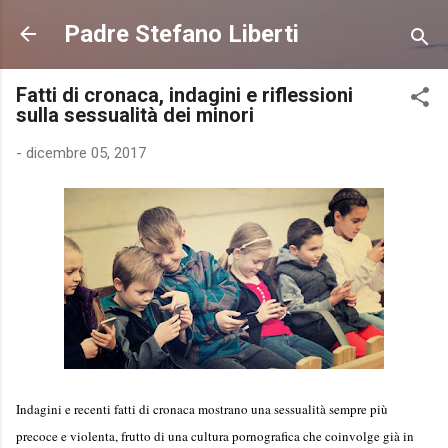
Passa ai contenuti principali
Padre Stefano Liberti
Fatti di cronaca, indagini e riflessioni
sulla sessualità dei minori
-
dicembre 05, 2017
Indagini e recenti fatti di cronaca mostrano una sessualità sempre più
precoce e violenta, frutto di una cultura pornografica che coinvolge già in