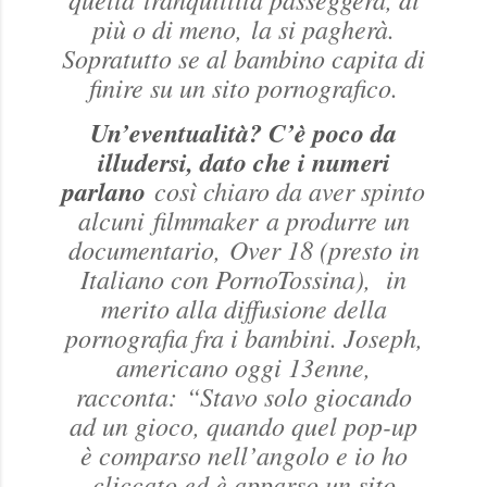
più o di meno, la si pagherà.
Sopratutto se al bambino capita di
finire su un sito pornografico.
Un’eventualità? C’è poco da
illudersi, dato che i numeri
parlano
così chiaro da aver spinto
alcuni
filmmaker
a produrre un
documentario,
Over 18 (presto in
Italiano con PornoTossina)
, in
merito alla diffusione della
pornografia fra i bambini. Joseph,
americano oggi 13enne,
racconta:
“Stavo solo giocando
ad un gioco, quando quel pop-up
è comparso nell’angolo e io ho
cliccato ed è apparso un sito