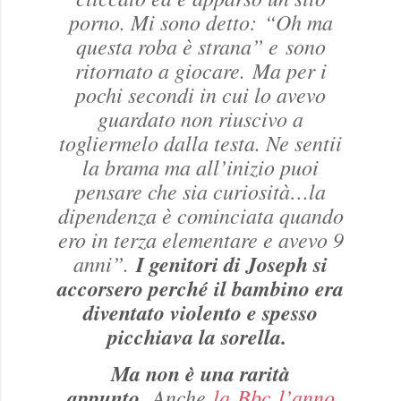
porno. Mi sono detto: “Oh ma
questa roba è strana” e sono
ritornato a giocare. Ma per i
pochi secondi in cui lo avevo
guardato non riuscivo a
togliermelo dalla testa. Ne sentii
la brama ma all’inizio puoi
pensare che sia curiosità…la
dipendenza è cominciata quando
ero in terza elementare e avevo 9
anni”
.
I genitori di Joseph si
accorsero perché il bambino era
diventato violento e spesso
picchiava la sorella.
Ma non è una rarità
appunto.
Anche
la
Bbc
l’anno