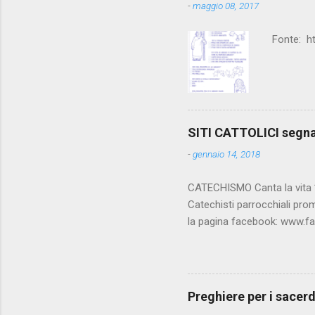
-
maggio 08, 2017
Fonte: h
SITI CATTOLICI segn
-
gennaio 14, 2018
CATECHISMO Canta la vita **
Catechisti parrocchiali pro
la pagina facebook: www.f
della Chiesa Cattolica, la Bi
Luciani, oroscopo... da rid
www.vatican.va/archive/IT
www.vatican.va/archive/c
Preghiere per i sacerd
www.catechistaduepuntozero.