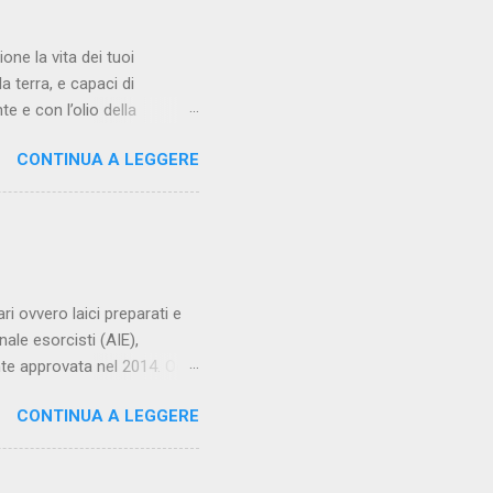
one la vita dei tuoi
a terra, e capaci di
e e con l’olio della
iù dolce per il loro riposo
CONTINUA A LEGGERE
 occhi partano inviti a
. Dalle loro mani grondi il
i di abiti nuziali. E cingili
hiera per il parroco –
ri ovvero laici preparati e
ale esorcisti (AIE),
nte approvata nel 2014. Ogni
ere autorizzato dal proprio
CONTINUA A LEGGERE
. Su internet ne ho
lo, ai gruppi carismatici. Fra
Servi del Cuore Immacolato di