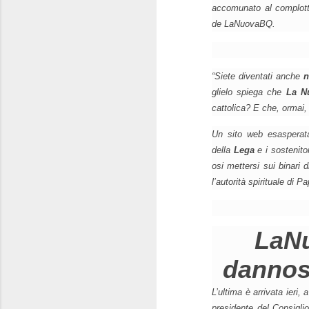
accomunato al complotti
de LaNuovaBQ.
“Siete diventati anche
n
glielo spiega che
La N
cattolica? E che, ormai,
Un sito web esaspera
della
Lega
e i sostenito
osi mettersi sui binari 
l’autorità spirituale di 
LaNu
dannosi
L’ultima è arrivata ieri, 
presidente del Consigli