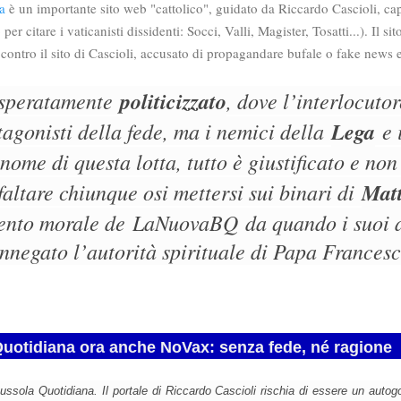
a
è un importante sito web "cattolico", guidato da Riccardo Cascioli, capo
 per citare i vaticanisti dissidenti: Socci, Valli, Magister, Tosatti...). Il si
contro il sito di Cascioli, accusato di propagandare bufale o fake news e
asperatamente
politicizzato
, dove l’interlocutor
tagonisti della fede, ma i nemici della
Lega
e i
 nome di questa lotta, tutto è giustificato e non
altare chiunque osi mettersi sui binari di
Matt
mento morale de
LaNuovaBQ
da quando i suoi 
innegato l’autorità spirituale di Papa Francesc
uotidiana ora anche NoVax: senza fede, né ragione
ssola Quotidiana. Il portale di Riccardo Cascioli rischia di essere un autogo