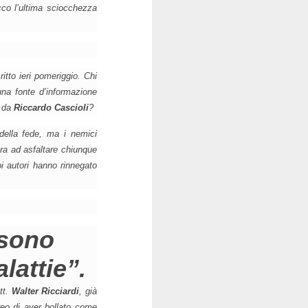
cco l’ultima sciocchezza
itto ieri pomeriggio. Chi
una fonte d’informazione
o da
Riccardo Cascioli
?
 della fede, ma i nemici
ora ad asfaltare chiunque
 autori hanno rinnegato
“sono
lattie”.
tt.
Walter Ricciardi
, già
reo di aver bollato come