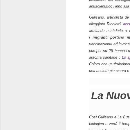
antiscientifico l’inno all
Gulisano, articolista d
dileggiato Ricciardi
acc
arrivando a sfidarlo a
i
migranti portano ma
vaccinazioni»
ed invoc
europei su 28 hanno l’o
autorità sanitarie»
.
Lo s
Coloro che usufruirebbero
una società più sicura e 
La Nuov
Così Gulisano e
La Bus
biologica e verrà il tem