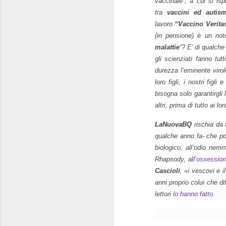
vaccinale”, a cui si is
tra
vaccini ed autis
lavoro
“Vaccino Verita
(in pensione) è un not
malattie
“? E’ di qualch
gli scienziati fanno tu
durezza l’eminente viro
loro figli, i nostri figl
bisogna solo garantirgli 
altri, prima di tutto ai loro
LaNuovaBQ
rischia da
qualche anno fa- che po
biologico, all’odio nem
Rhapsody
, all’
ossessio
Cascioli
,
«i vescovi e i
anni proprio colui che di
lettori
lo hanno fatto
.