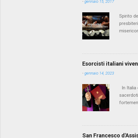
-
gennaio 15, 2017
Imma , ...
Spirito d
presbiter
misericor
comunione
se non su
sovrumane
crisma su 
Esorcisti italiani viven
con cintu
-
gennaio 14, 2023
anonimo S
In Italia
sacerdoti
fortement
vescovo è
vescovo. 
individuat
gli esorc
San Francesco d'Assisi