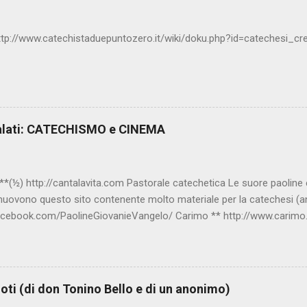
ttp://www.catechistaduepuntozero.it/wiki/doku.php?id=catechesi_c
alati: CATECHISMO e CINEMA
(½) http://cantalavita.com Pastorale catechetica Le suore paoline edi
muovono questo sito contenente molto materiale per la catechesi (an
acebook.com/PaolineGiovanieVangelo/ Carimo ** http://www.carimo.
bbia a Fumetti (novità assoluta in internet), il pensiero di S.Tommaso, 
ere, e altri temi interessanti. Catechismo della Chiesa Cattolica Test
A0014/_INDEX.HTM ; Indice e testo su: www.catechismochiesacattoli
ompendium_ccc/documents/archive_2005_compendium-ccc_it.html C
oti (di don Tonino Bello e di un anonimo)
it www.catechista.it Sito liturgico e di catechesi Sito curato dal 20