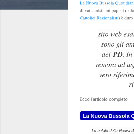
La Nuova Bussola Quotidian
di vaticanisti antipapisti (solo
Cattolici Razionalisti)
è duro 
sito web es
sono gli an
del
PD
. In
remora ad asf
vero riferi
r
Ecco l'articolo completo:
La Nuova Bussola Q
Le bufale della Nuova Bu