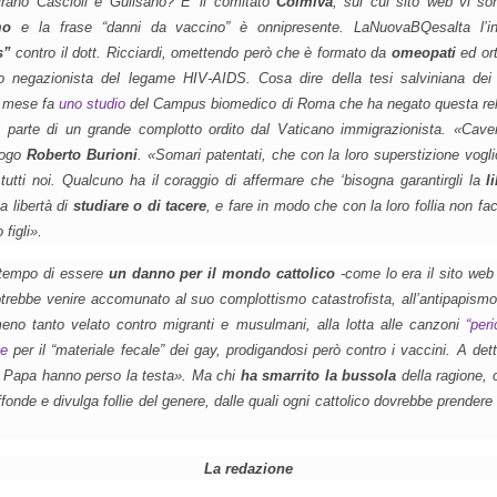
pirano Cascioli e Gulisano? E’ il comitato
Colmiva
, sul cui sito web vi so
mo
e la frase “danni da vaccino” è onnipresente.
LaNuovaBQ
esalta l’
s”
contro il dott. Ricciardi, omettendo però che è formato da
omeopati
ed ort
o negazionista del legame HIV-AIDS. Cosa dire della tesi salviniana de
e mese fa
uno studio
del Campus biomedico di Roma che ha negato questa rel
tti parte di un grande complotto ordito dal Vaticano immigrazionista.
«Caver
logo
Roberto Burioni
.
«Somari patentati, che con la loro superstizione vogli
i e tutti noi. Qualcuno ha il coraggio di affermare che ‘bisogna garantirgli la
l
la libertà di
studiare o di tacere
, e fare in modo che con la loro follia non fac
 figli»
.
 tempo di essere
un danno per il mondo cattolico
-come lo era il sito we
trebbe venire accomunato al suo complottismo catastrofista, all’antipapismo
meno tanto velato contro migranti e musulmani, alla lotta alle canzoni
“peri
ne
per il “materiale fecale” dei gay, prodigandosi però contro i vaccini. A det
l Papa hanno perso la testa»
. Ma chi
ha smarrito la bussola
della ragione, o
ffonde e divulga follie del genere, dalle quali ogni cattolico dovrebbe prendere
La redazione