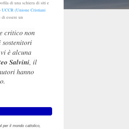
fila di una schiera di siti e
to
UCCR (Unione Cristiani
 di essere un
e critico non
 sostenitori
 vi è alcuna
eo Salvini
, il
autori hanno
o.
l per il mondo cattolico,