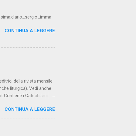
resima:diario_sergio_imma
CONTINUA A LEGGERE
trici della rivista mensile
che liturgica). Vedi anche
it Contiene i Catechismo
encicliche, scritti di Albino
CONTINUA A LEGGERE
o completo su:
ca.it COMPENDIO :
atechista 2.0 **½
00 da Sergio Della Lena e