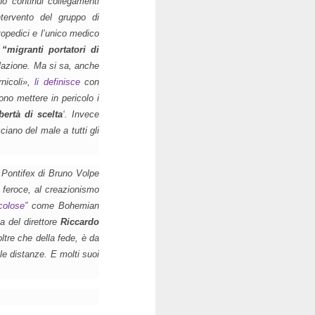
no continui collegamenti
intervento del gruppo di
opedici e l’unico medico
i
“migranti portatori di
azione. Ma si sa, anche
nicoli»
,
li definisce
con
ono mettere in pericolo i
ibertà di scelta
‘. Invece
ciano del male a tutti gli
b
Pontifex
di Bruno Volpe
 feroce, al creazionismo
colose”
come
Bohemian
ta del direttore
Riccardo
ltre che della fede, è da
 le distanze. E molti suoi