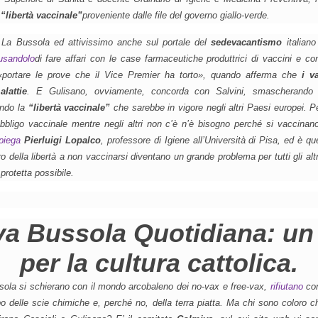
a
“libertà vaccinale”
proveniente dalle file del governo giallo-verde.
e
La Bussola
ed attivissimo anche sul portale del
sedevacantismo
italian
usandolo
di fare affari con le case farmaceutiche produttrici di vaccini e co
«portare le prove che il Vice Premier ha torto»
, quando afferma che
i v
lattie
. E Gulisano, ovviamente, concorda con Salvini, smascherando
ando la
“libertà vaccinale”
che sarebbe in vigore negli altri Paesi europei. Pe
bbligo vaccinale mentre negli altri non c’è n’è bisogno perché si vaccinano
piega
Pierluigi Lopalco
, professore di Igiene all’Università di Pisa, ed è qu
 della libertà a non vaccinarsi diventano un grande problema per tutti gli altri,
protetta possibile.
a Bussola Quotidiana: un
per la cultura cattolica.
sola
si schierano con il mondo arcobaleno dei no-vax e free-vax,
rifiutano
con
po delle scie chimiche e, perché no, della terra piatta. Ma chi sono coloro c