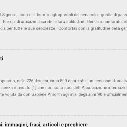
el Signore, dono del Risorto agli apostoli del cenacolo, gonfia di passi
i. Riempi di amicizie discrete la loro solitudine. Rendili innamorati dell
dia per tutte le sue debolezze. Confortali con la gratitudine della gent
 fraterna. Ristora la loro stanchezza, perché non trovino appoggio p
lla spalla del Maestro. Liberali dalla paura di non farcela più. Dai loro
 trasparenze. Dal loro cuore si sprigioni audacia mista a tenerezza
tutto ciò che accarezzano. Fa’ risplendere di gioia i loro corpi. Rivestil
ti
re di luce. Perché, per essi e per tutti, lo sposo non tarderà. *** Preg
ignore, Ti ringraziamo di averci dato un uomo, no...
 operano, nelle 226 diocesi, circa 800 esorcisti e un centinaio di ausilia
 senza mandato [1] che non sono soci dell’ Associazione internazion
e voluta da don Gabriele Amorth agli inizi degli anni ‘90 e ufficialme
 tenuto a nominare almeno un esorcista che, in ogni caso, deve ess
Per contattare un esorcista è dunque opportuno rivolgersi in diocesi
i alcuni che vado a presentare. Molti di loro sono legati, a diverso tito
isti italiani più noti c’è p. Francesco BAMONTE (1960), religioso dei 
: immagini, frasi, articoli e preghiere