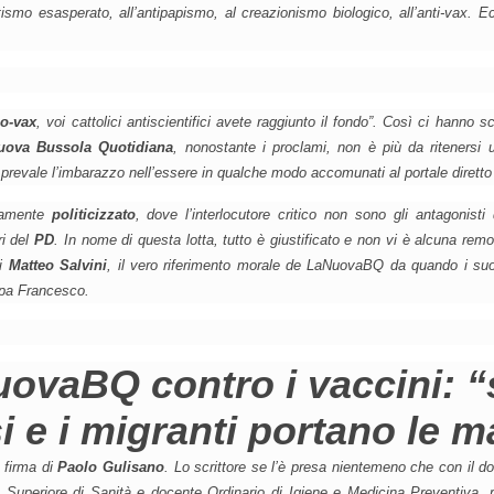
smo esasperato, all’antipapismo, al creazionismo biologico, all’anti-vax. E
o-vax
, voi cattolici antiscientifici avete raggiunto il fondo”
. Così ci hanno scr
uova Bussola Quotidiana
, nonostante i proclami, non è più da ritenersi 
 prevale l’imbarazzo nell’essere in qualche modo accomunati al portale dirett
tamente
politicizzato
, dove l’interlocutore critico non sono gli antagonisti
ri del
PD
. In nome di questa lotta, tutto è giustificato e non vi è alcuna rem
di
Matteo Salvini
, il vero riferimento morale de
LaNuovaBQ
da quando i suoi
Papa Francesco.
ovaBQ contro i vaccini: 
 e i migranti portano le ma
a firma di
Paolo Gulisano
. Lo scrittore se l’è presa nientemeno che con il do
o Superiore di Sanità e docente Ordinario di Igiene e Medicina Preventiva, 