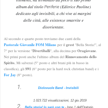
album dal titolo 
 (Editrice Paoline) 
Periferie
dedicato agli invisibili, a chi vive ai margini 
delle città, alle esistenze smarrite e 
disorientate. 
Al secondo e quarto posto troviamo due canti della
Pastorale Giovanile FOM Milano
grest
per il
"Bella Storia!", al
Divertiballi
Oragiovane
7° per la versione "
", alla decima per
.
Rinnovamento dello
Nei primi posti anche l'ultimo album del
Spirito
, Mi salverai (5° posto e altri brani più in basso in
S91
classifica), gli
(6° posto per la hard rock christian band) e i
For Jay
(8° posto).
Diolovuole Band - Invisibili
1.023.722 visualizzazioni, 12 giu 2019
Bella storia! Io sarò con te
- Inno 1 dell'Oratorio