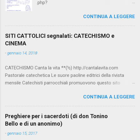
.php?
id=catechesi_cresima:diario_sergio_imma
CONTINUA A LEGGERE
SITI CATTOLICI segnalati: CATECHISMO e
CINEMA
-
gennaio 14, 2018
CATECHISMO Canta la vita **(½) http://cantalavita.com
Pastorale catechetica Le suore paoline editrici della rivista
mensile Catechisti parrocchiali promuovono questo sito
contenente molto materiale per la catechesi (anche liturgica).
CONTINUA A LEGGERE
Vedi anche la pagina facebook:
www.facebook.com/PaolineGiovanieVangelo/ Carimo **
http://www.carimo.it Contiene i Catechismo della Chiesa
Preghiere per i sacerdoti (di don Tonino
Cattolica, la Bibbia a Fumetti (novità assoluta in internet), il
Bello e di un anonimo)
pensiero di S.Tommaso, encicliche, scritti di Albino Luciani,
-
gennaio 15, 2017
oroscopo... da ridere, e altri temi interessanti. Catechismo