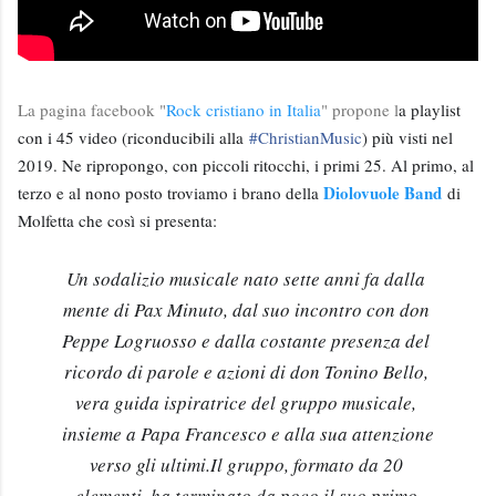
La pagina facebook "
Rock cristiano in Italia
" propone l
a playlist
con i 45 video (riconducibili alla
#
ChristianMusic
) più visti nel
2019. Ne ripropongo, con piccoli ritocchi, i primi 25. Al primo, al
Diolovuole Band
terzo e al nono posto troviamo i brano della
di
Molfetta che così si presenta:
Un sodalizio musicale nato sette anni fa dalla 
mente di Pax Minuto, dal suo incontro con don 
Peppe Logruosso e dalla costante presenza del 
ricordo di parole e azioni di don Tonino Bello, 
vera guida ispiratrice del gruppo musicale, 
insieme a Papa Francesco e alla sua attenzione 
verso gli ultimi.
Il gruppo, formato da 20 
elementi, ha terminato da poco il suo primo 