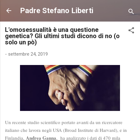
Passa ai contenuti principali
Padre Stefano Liberti
L'omosessualità è una questione
genetica? Gli ultimi studi dicono di no (o
solo un pò)
-
settembre 24, 2019
Un recente studio scientifico portato avanti da un ricercatore
italiano che lavora negli USA (
Broad Institute di Harvard)
, e in
Andrea Ganna
Finlandia,
, h
a analizzato i dati di 470 mila