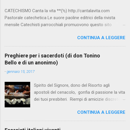
CATECHISMO Canta la vita **(½) http://cantalavita.com
Pastorale catechetica Le suore paoline editrici della rivista
mensile Catechisti parrocchiali promuovono questo sito
contenente molto materiale per la catechesi (anche liturgica).
CONTINUA A LEGGERE
Vedi anche la pagina facebook:
www.facebook.com/PaolineGiovanieVangelo/ Carimo **
http://www.carimo.it Contiene i Catechismo della Chiesa
Preghiere per i sacerdoti (di don Tonino
Cattolica, la Bibbia a Fumetti (novità assoluta in internet), il
Bello e di un anonimo)
pensiero di S.Tommaso, encicliche, scritti di Albino Luciani,
-
gennaio 15, 2017
oroscopo... da ridere, e altri temi interessanti. Catechismo
della Chiesa Cattolica Testo completo su:
Spirito del Signore, dono del Risorto agli
www.vatican.va/archive/ITA0014/_INDEX.HTM ; Indice e testo
apostoli del cenacolo, gonfia di passione la vita
su: www.catechismochiesacattolica.it COMPENDIO :
dei tuoi presbiteri. Riempi di amicizie discrete la
www.vatican.va/archive/compendium_ccc/documents/archive
loro solitudine. Rendili innamorati della terra, e
_2005_compendium-ccc_it.html Catechista 2.0 **½
CONTINUA A LEGGERE
capaci di misericordia per tutte le sue
www.catechistaduepuntozero.it www.catechista.it Sito liturgico
debolezze. Confortali con la gratitudine della
e di catechesi Sito curato dal 2000 da Sergio Della Lena e
gente e con l’olio della comunione fraterna.
Imma , ...