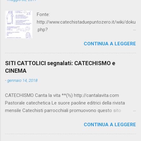
Fonte:
http://www.catechistaduepuntozero.it/wiki/doku
.php?
id=catechesi_cresima:diario_sergio_imma
CONTINUA A LEGGERE
SITI CATTOLICI segnalati: CATECHISMO e
CINEMA
-
gennaio 14, 2018
CATECHISMO Canta la vita **(½) http://cantalavita.com
Pastorale catechetica Le suore paoline editrici della rivista
mensile Catechisti parrocchiali promuovono questo sito
contenente molto materiale per la catechesi (anche liturgica).
CONTINUA A LEGGERE
Vedi anche la pagina facebook:
www.facebook.com/PaolineGiovanieVangelo/ Carimo **
http://www.carimo.it Contiene i Catechismo della Chiesa