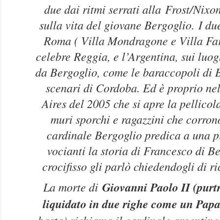
due dai ritmi serrati alla
Frost/Nixo
sulla vita del giovane Bergoglio.
I du
Roma ( Villa Mondragone e Villa Far
celebre Reggia, e l’Argentina, sui luo
da Bergoglio, come le baraccopoli di B
scenari di Cordoba. Ed è proprio nel
Aires del 2005 che si apre la pellicola
muri sporchi e ragazzini che corrono
cardinale Bergoglio predica a una p
vocianti la storia di Francesco di B
crocifisso gli parlò chiedendogli di ri
La morte di
Giovanni Paolo II (pur
liquidato in due righe come un Papa
basta) richiama il cardinale argentin