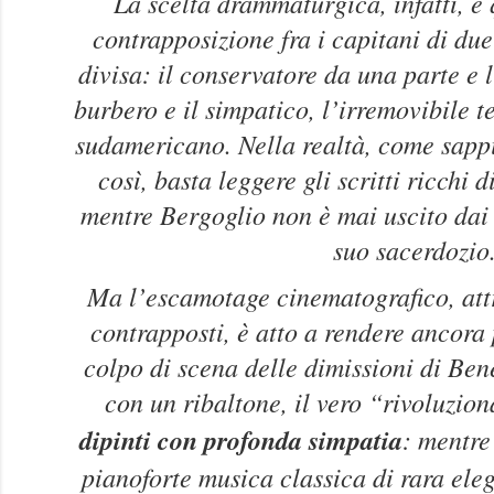
La scelta drammaturgica, infatti, è 
contrapposizione fra i capitani di du
divisa: il conservatore da una parte e l
burbero e il simpatico, l’irremovibile t
sudamericano. Nella realtà, come sapp
così, basta leggere gli scritti ricchi 
mentre Bergoglio non è mai uscito dai
suo sacerdozio
Ma l’escamotage cinematografico, att
contrapposti, è atto a rendere ancora p
colpo di scena delle dimissioni di Ben
con un ribaltone, il vero “rivoluzio
dipinti con profonda simpatia
: mentre
pianoforte musica classica di rara ele