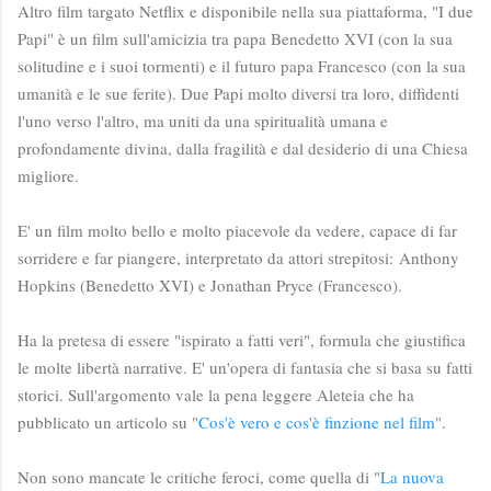
Altro film targato Netflix e disponibile nella sua piattaforma, "I due
Papi" è un film sull'amicizia tra papa Benedetto XVI (con la sua
solitudine e i suoi tormenti) e il futuro papa Francesco (con la sua
umanità e le sue ferite). Due Papi molto diversi tra loro, diffidenti
l'uno verso l'altro, ma uniti da una spiritualità umana e
profondamente divina, dalla fragilità e dal desiderio di una Chiesa
migliore.
E' un film molto bello e molto piacevole da vedere, capace di far
sorridere e far piangere, interpretato da attori strepitosi:
Anthony
Hopkins (Benedetto XVI) e Jonathan Pryce (Francesco).
Ha la pretesa di essere "ispirato a fatti veri", formula che giustifica
le molte libertà narrative. E' un'opera di fantasia che si basa su fatti
storici. Sull'argomento vale la pena leggere Aleteia che ha
pubblicato un articolo su "
Cos'è vero e cos'è finzione nel film
".
Non sono mancate le critiche feroci, come quella di "
La nuova