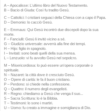
A – Apocalisse: L'ultimo libro del Nuovo Testamento.
B – Bacio di Giuda: Così fu tradito Gesù.
C – Cattolici: I cristiani seguaci della Chiesa con a capo il Papa.
D – Demonio: lo cacciò Gesù.
E – Emmaus: Qui Gesù incontrò due discepoli dopo la sua
morte.
F – Fanciulli: Gesù li invitò vicino a sé.
G – Giudizio universale: avverrà alla fine dei tempi.
H – Hijo: figlio in spagnolo.
I – Invitati: sono beati quelli della sua mensa.
L – Lenzuolo: vi fu avvolto Gesù nel sepolcro.
M – Misericordiosa: lo può essere un'opera corporale o
spirituale.
N – Nazaret: la città dove è cresciuto Gesù.
O – Opere di carità: le fa il buon cristiano.
P – Perdono: si chiede nella confessione.
Q – Quattro: il numero degli evangelisti.
R – Regno: chiediamo a Gesù che venga il suo...
S – Sacra Scrittura: lo è la Bibbia.
T – Testimoni: lo sono i martiri.
U – Uomo: fu creato a immagine e somiglianza di Dio.