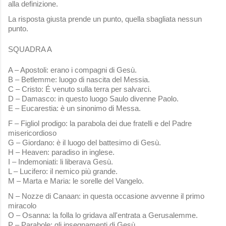
alla definizione.
La risposta giusta prende un punto, quella sbagliata nessun
punto.
SQUADRA A
A – Apostoli: erano i compagni di Gesù.
B – Betlemme: luogo di nascita del Messia.
C – Cristo: É venuto sulla terra per salvarci.
D – Damasco: in questo luogo Saulo divenne Paolo.
E – Eucarestia: è un sinonimo di Messa.
F – Figliol prodigo: la parabola dei due fratelli e del Padre
misericordioso
G – Giordano: è il luogo del battesimo di Gesù.
H – Heaven: paradiso in inglese.
I – Indemoniati: li liberava Gesù.
L – Lucifero: il nemico più grande.
M – Marta e Maria: le sorelle del Vangelo.
N – Nozze di Canaan: in questa occasione avvenne il primo
miracolo
O – Osanna: la folla lo gridava all'entrata a Gerusalemme.
P – Parabole: gli insegnamenti di Gesù.