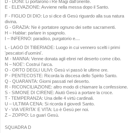
D - DONI: Li portarono i Re Magi dall'oriente.
E - ELEVAZIONE: Avviene nella messa dopo il Santo.
F - FIGLIO DI DIO: Lo si dice di Gesù riguardo alla sua natura
divina.
G - GRAZIA: Ne è portatore ognuno dei sette sacramenti.
H – Hablar: parlare in spagnolo.
I – INFERNO: paradiso, purgatorio e....
L - LAGO DI TIBERIADE: Luogo in cui vennero scelti i primi
'pescatori d'uomini'.
M - MANNA: Venne donata agli ebrei nel deserto come cibo.
N – NOE': Costruì l'arca.
O - ORTO DEGLI ULIVI: Gesù vi passò le ultime ore.
P - PENTECOSTE: Ricorda la discesa dello Spirito Santo.
Q - QUARANTA: Giorni passati nel deserto.
R - RICONCILIAZIONE: altro modo di chiamare la confessione.
S - SIMONE DI CIRENE: Aiutò Gesù a portare la croce.
T - TEMPERANZA: Una delle 4 virtù cardinali.
U – ULTIMA CENA: Si ricorda il giovedì Santo.
V - VIA VERITA' E VITA: Lo è Gesù per noi.
Z – ZOPPO: Lo guarì Gesù.
SQUADRA D