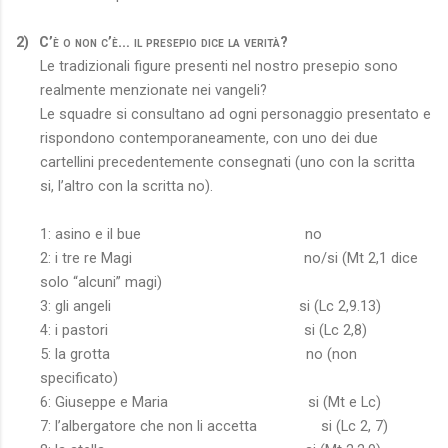
2)
C’è o non c’è… il presepio dice la verità?
Le tradizionali figure presenti nel nostro presepio sono
realmente menzionate nei vangeli?
Le squadre si consultano ad ogni personaggio presentato e
rispondono contemporaneamente, con uno dei due
cartellini precedentemente consegnati (uno con la scritta
si, l’altro con la scritta no).
1: asino e il bue
no
2: i tre re Magi
no/si (Mt 2,1 dice
solo “alcuni” magi)
3: gli angeli
si (Lc 2,9.13)
4: i pastori
si (Lc 2,8)
5: la grotta
no (non
specificato)
6: Giuseppe e Maria
si (Mt e Lc)
7: l’albergatore che non li accetta
si (Lc 2, 7)