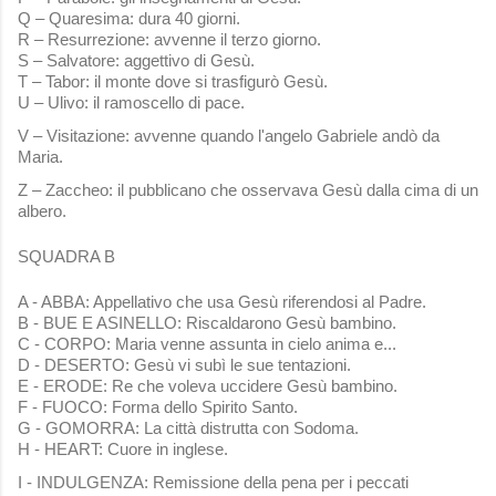
Q – Quaresima: dura 40 giorni.
R – Resurrezione: avvenne il terzo giorno.
S – Salvatore: aggettivo di Gesù.
T – Tabor: il monte dove si trasfigurò Gesù.
U – Ulivo: il ramoscello di pace.
V – Visitazione: avvenne quando l'angelo Gabriele andò da
Maria.
Z – Zaccheo: il pubblicano che osservava Gesù dalla cima di un
albero.
SQUADRA B
A - ABBA: Appellativo che usa Gesù riferendosi al Padre.
B - BUE E ASINELLO: Riscaldarono Gesù bambino.
C - CORPO: Maria venne assunta in cielo anima e...
D - DESERTO: Gesù vi subì le sue tentazioni.
E - ERODE: Re che voleva uccidere Gesù bambino.
F - FUOCO: Forma dello Spirito Santo.
G - GOMORRA: La città distrutta con Sodoma.
H - HEART: Cuore in inglese.
I - INDULGENZA: Remissione della pena per i peccati