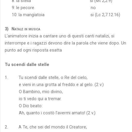
8: la stella
si (Mt 2,2.9)
9: le pecore
no
10: la mangiatoia
si (Lc 2,7.12.16)
3)
Natale in musica
L’animatore inizia a cantare uno di questi canti natalizi, si
interrompe e i ragazzi devono dire la parola che viene dopo. Un
punto ad ogni risposta esatta
Tu scendi dalle stelle
1. Tu scendi dalle stelle, o Re del cielo,
e vieni in una grotta al freddo e al gelo. (2 v.)
O Bambino, mio divino,
io ti vedo qui a tremar.
O Dio beato:
Ah, quanto i costò l’avermi amato! (2 v.)
2. A Te, che sei del mondo il Creatore,