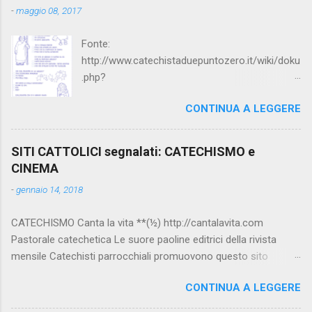
-
maggio 08, 2017
Fonte:
http://www.catechistaduepuntozero.it/wiki/doku
.php?
id=catechesi_cresima:diario_sergio_imma
CONTINUA A LEGGERE
SITI CATTOLICI segnalati: CATECHISMO e
CINEMA
-
gennaio 14, 2018
CATECHISMO Canta la vita **(½) http://cantalavita.com
Pastorale catechetica Le suore paoline editrici della rivista
mensile Catechisti parrocchiali promuovono questo sito
contenente molto materiale per la catechesi (anche liturgica).
CONTINUA A LEGGERE
Vedi anche la pagina facebook:
www.facebook.com/PaolineGiovanieVangelo/ Carimo **