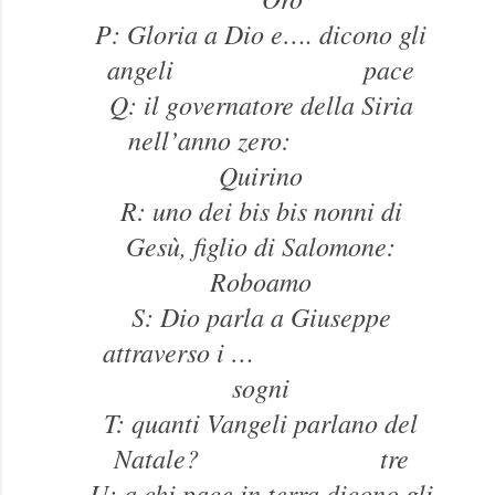
P: Gloria a Dio e…. dicono gli
angeli pace
Q: il governatore della Siria
nell’anno zero:
Quirino
R: uno dei bis bis nonni di
Gesù, figlio di Salomone:
Roboamo
S: Dio parla a Giuseppe
attraverso i …
sogni
T: quanti Vangeli parlano del
Natale? tre
U: a chi pace in terra dicono gli