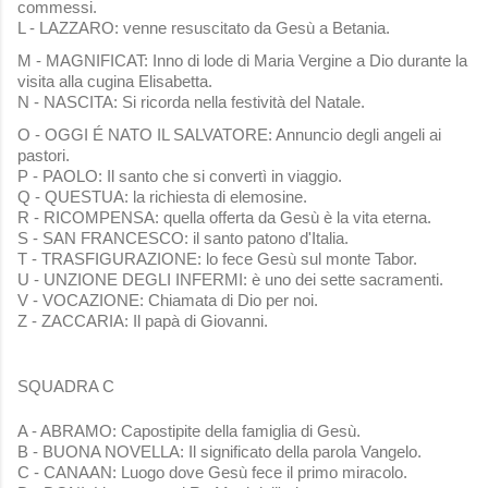
commessi.
L - LAZZARO: venne resuscitato da Gesù a Betania.
M - MAGNIFICAT: Inno di lode di Maria Vergine a Dio durante la
visita alla cugina Elisabetta.
N - NASCITA: Si ricorda nella festività del Natale.
O - OGGI É NATO IL SALVATORE: Annuncio degli angeli ai
pastori.
P - PAOLO: Il santo che si convertì in viaggio.
Q - QUESTUA: la richiesta di elemosine.
R - RICOMPENSA: quella offerta da Gesù è la vita eterna.
S - SAN FRANCESCO: il santo patono d'Italia.
T - TRASFIGURAZIONE: lo fece Gesù sul monte Tabor.
U - UNZIONE DEGLI INFERMI: è uno dei sette sacramenti.
V - VOCAZIONE: Chiamata di Dio per noi.
Z - ZACCARIA: Il papà di Giovanni.
SQUADRA C
A - ABRAMO: Capostipite della famiglia di Gesù.
B - BUONA NOVELLA: Il significato della parola Vangelo.
C - CANAAN: Luogo dove Gesù fece il primo miracolo.