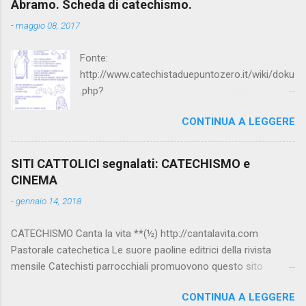
Abramo. Scheda di catechismo.
-
maggio 08, 2017
Fonte:
http://www.catechistaduepuntozero.it/wiki/doku
.php?
id=catechesi_cresima:diario_sergio_imma
CONTINUA A LEGGERE
SITI CATTOLICI segnalati: CATECHISMO e
CINEMA
-
gennaio 14, 2018
CATECHISMO Canta la vita **(½) http://cantalavita.com
Pastorale catechetica Le suore paoline editrici della rivista
mensile Catechisti parrocchiali promuovono questo sito
contenente molto materiale per la catechesi (anche liturgica).
CONTINUA A LEGGERE
Vedi anche la pagina facebook: