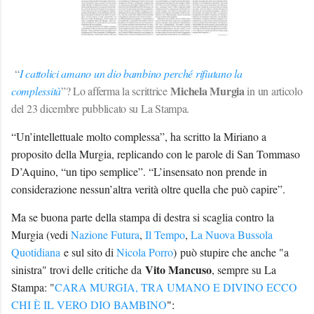
“
I cattolici amano un dio bambino perché rifiutano la
Michela Murgia
complessità
”? Lo afferma la scrittrice
in un articolo
del 23 dicembre pubblicato su La Stampa.
“Un’intellettuale molto complessa”, ha scritto la Miriano a
proposito della Murgia, replicando con le parole di San Tommaso
D’Aquino, “un tipo semplice”. “L’insensato non prende in
considerazione nessun’altra verità oltre quella che può capire”.
Ma se buona parte della stampa di destra si scaglia contro la
Murgia (vedi
Nazione Futura
,
Il Tempo
,
La Nuova Bussola
Quotidiana
e sul sito di
Nicola Porro
) può stupire che anche "a
Vito Mancuso
sinistra" trovi delle critiche da
, sempre su La
Stampa: "
CARA MURGIA, TRA UMANO E DIVINO ECCO 
CHI È IL VERO DIO BAMBINO
":