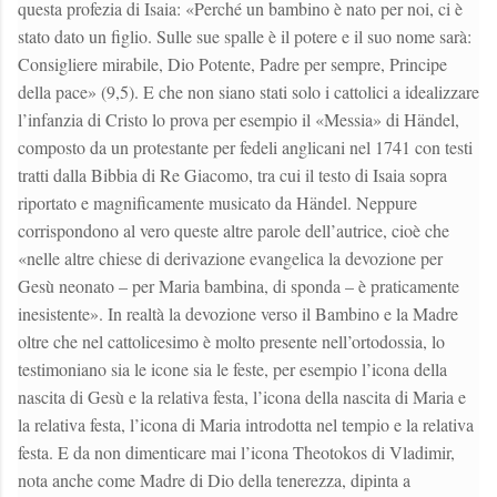
questa profezia di Isaia: «Perché un bambino è nato per noi, ci è
stato dato un figlio. Sulle sue spalle è il potere e il suo nome sarà:
Consigliere mirabile, Dio Potente, Padre per sempre, Principe
della pace» (9,5). E che non siano stati solo i cattolici a idealizzare
l’infanzia di Cristo lo prova per esempio il «Messia» di Händel,
composto da un protestante per fedeli anglicani nel 1741 con testi
tratti dalla Bibbia di Re Giacomo, tra cui il testo di Isaia sopra
riportato e magnificamente musicato da Händel. Neppure
corrispondono al vero queste altre parole dell’autrice, cioè che
«nelle altre chiese di derivazione evangelica la devozione per
Gesù neonato – per Maria bambina, di sponda – è praticamente
inesistente». In realtà la devozione verso il Bambino e la Madre
oltre che nel cattolicesimo è molto presente nell’ortodossia, lo
testimoniano sia le icone sia le feste, per esempio l’icona della
nascita di Gesù e la relativa festa, l’icona della nascita di Maria e
la relativa festa, l’icona di Maria introdotta nel tempio e la relativa
festa. E da non dimenticare mai l’icona Theotokos di Vladimir,
nota anche come Madre di Dio della tenerezza, dipinta a