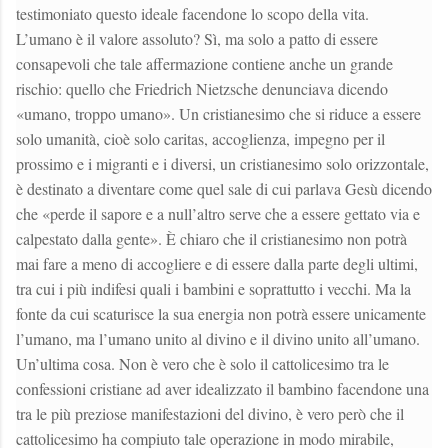
testimoniato questo ideale facendone lo scopo della vita.
L’umano è il valore assoluto? Sì, ma solo a patto di essere
consapevoli che tale affermazione contiene anche un grande
rischio: quello che Friedrich Nietzsche denunciava dicendo
«umano, troppo umano». Un cristianesimo che si riduce a essere
solo umanità, cioè solo caritas, accoglienza, impegno per il
prossimo e i migranti e i diversi, un cristianesimo solo orizzontale,
è destinato a diventare come quel sale di cui parlava Gesù dicendo
che «perde il sapore e a null’altro serve che a essere gettato via e
calpestato dalla gente». È chiaro che il cristianesimo non potrà
mai fare a meno di accogliere e di essere dalla parte degli ultimi,
tra cui i più indifesi quali i bambini e soprattutto i vecchi. Ma la
fonte da cui scaturisce la sua energia non potrà essere unicamente
l’umano, ma l’umano unito al divino e il divino unito all’umano.
Un’ultima cosa. Non è vero che è solo il cattolicesimo tra le
confessioni cristiane ad aver idealizzato il bambino facendone una
tra le più preziose manifestazioni del divino, è vero però che il
cattolicesimo ha compiuto tale operazione in modo mirabile,