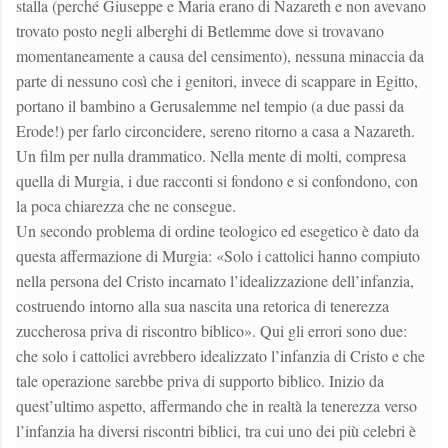
stalla (perché Giuseppe e Maria erano di Nazareth e non avevano
trovato posto negli alberghi di Betlemme dove si trovavano
momentaneamente a causa del censimento), nessuna minaccia da
parte di nessuno così che i genitori, invece di scappare in Egitto,
portano il bambino a Gerusalemme nel tempio (a due passi da
Erode!) per farlo circoncidere, sereno ritorno a casa a Nazareth.
Un film per nulla drammatico. Nella mente di molti, compresa
quella di Murgia, i due racconti si fondono e si confondono, con
la poca chiarezza che ne consegue.
Un secondo problema di ordine teologico ed esegetico è dato da
questa affermazione di Murgia: «Solo i cattolici hanno compiuto
nella persona del Cristo incarnato l’idealizzazione dell’infanzia,
costruendo intorno alla sua nascita una retorica di tenerezza
zuccherosa priva di riscontro biblico». Qui gli errori sono due:
che solo i cattolici avrebbero idealizzato l’infanzia di Cristo e che
tale operazione sarebbe priva di supporto biblico. Inizio da
quest’ultimo aspetto, affermando che in realtà la tenerezza verso
l’infanzia ha diversi riscontri biblici, tra cui uno dei più celebri è