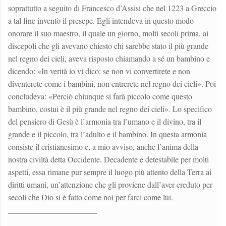
soprattutto a seguito di Francesco d’Assisi che nel 1223 a Greccio
a tal fine inventò il presepe. Egli intendeva in questo modo
onorare il suo maestro, il quale un giorno, molti secoli prima, ai
discepoli che gli avevano chiesto chi sarebbe stato il più grande
nel regno dei cieli, aveva risposto chiamando a sé un bambino e
dicendo: «In verità io vi dico: se non vi convertirete e non
diventerete come i bambini, non entrerete nel regno dei cieli». Poi
concludeva: «Perciò chiunque si farà piccolo come questo
bambino, costui è il più grande nel regno dei cieli». Lo specifico
del pensiero di Gesù è l’armonia tra l’umano e il divino, tra il
grande e il piccolo, tra l’adulto e il bambino. In questa armonia
consiste il cristianesimo e, a mio avviso, anche l’anima della
nostra civiltà detta Occidente. Decadente e detestabile per molti
aspetti, essa rimane pur sempre il luogo più attento della Terra ai
diritti umani, un’attenzione che gli proviene dall’aver creduto per
secoli che Dio si è fatto come noi per farci come lui.
______________________