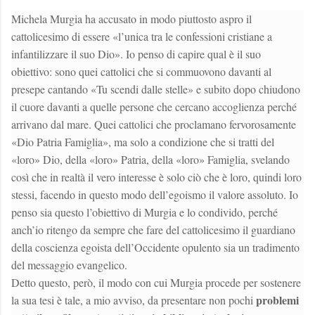
Michela Murgia ha accusato in modo piuttosto aspro il
cattolicesimo di essere «l’unica tra le confessioni cristiane a
infantilizzare il suo Dio». Io penso di capire qual è il suo
obiettivo: sono quei cattolici che si commuovono davanti al
presepe cantando «Tu scendi dalle stelle» e subito dopo chiudono
il cuore davanti a quelle persone che cercano accoglienza perché
arrivano dal mare. Quei cattolici che proclamano fervorosamente
«Dio Patria Famiglia», ma solo a condizione che si tratti del
«loro» Dio, della «loro» Patria, della «loro» Famiglia, svelando
così che in realtà il vero interesse è solo ciò che è loro, quindi loro
stessi, facendo in questo modo dell’egoismo il valore assoluto. Io
penso sia questo l’obiettivo di Murgia e lo condivido, perché
anch’io ritengo da sempre che fare del cattolicesimo il guardiano
della coscienza egoista dell’Occidente opulento sia un tradimento
del messaggio evangelico.
Detto questo, però, il modo con cui Murgia procede per sostenere
problemi
la sua tesi è tale, a mio avviso, da presentare non pochi