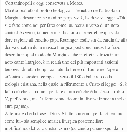
Costantinopoli e oggi conservata a Mosca.
Ma è soprattutto il profilo teologico-sistematico dell’articolo di
Murgia a destare come minimo perplessità, laddove si legge: «Dio
si è fatto come noi per farci come lui, recita il verso di un noto
canto d’Avvento, talmente mistificatorio che verrebbe quasi da
dare ragione all’emerito papa Ratzinger, ostile sin da cardinale alla
deriva creativa della musica liturgica post-conciliare». La frase
descritta in quel modo da Murgia, e che in effetti si trova in un
noto canto liturgico, è in realtà uno dei più importanti assiomi
teologici di tutti i tempi, coniato da Ireneo di Lione nell’opera
«Contro le eresie», composta verso il 180 e baluardo della
teologia cristiana, nella quale in riferimento a Cristo si legge: «Si è
fatto ciò che siamo noi, per fare di noi ciò che è lui stesso» (libro
V, prefazione; ma l’affermazione ricorre in diverse forme in molte
altre pagine).
Affermare che la frase «Dio si è fatto come noi per farci per farci
come lui» sia semplice musica liturgica postconciliare
mistificatrice del vero cristianesimo (cercando persino sponda in