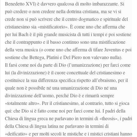
Benedetto XVI) è davvero qualcosa di molto imbarazzante. Si
può credere o non credere nella dottrina cristiana, ma se vi si
crede non si può scrivere che il centro dogmatico e spirituale del
cristianesimo sia «mistificatorio». È come uno che afferma che
per lui Bach è il più grande musicista di tutti i tempi e poi sostiene
che il contrappunto e il basso continuo sono una mistificazione
della vera musica (o come uno che afferma di tifare Juventus e poi
sostiene che Bettega, Platini e Del Piero non valevano nulla).
Il farsi come noi da parte di Dio (l’umanizzazione) per farci come
lui (la divinizzazione) è il cuore concettuale del cristianesimo e
costituisce la sua differenza specifica rispetto all’ebraismo, per il
quale non è possibile né una umanizzazione di Dio né una
divinizzazione dell’uomo, perché Dio è e rimarrà sempre
«totalmente altro». Per il cristianesimo, al contrario, tutto si gioca
qui: che Dio si è fatto come noi per farci come lui. I padri della
Chiesa di lingua greca ne parlavano in termini di «theosis», i padri
della Chiesa di lingua latina ne parlavano in termini di
«deificatio» e per molti secoli le mistiche e i mistici cristiani hanno