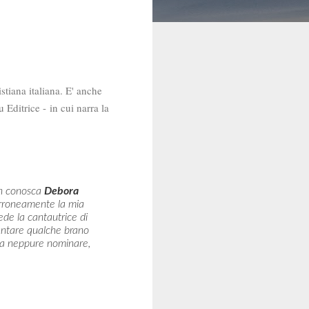
tiana italiana. E' anche
 Editrice -
in cui narra la
non conosca
Debora
erroneamente la mia
ede la cantautrice di
cantare qualche brano
rla neppure nominare,