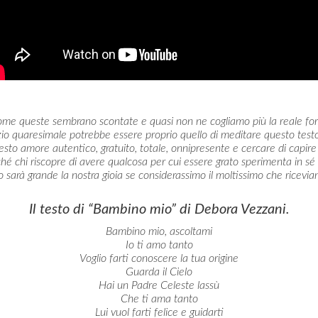
ome queste sembrano scontate e quasi non ne cogliamo più la reale fo
io quaresimale potrebbe essere proprio quello di meditare questo testo
sto amore autentico, gratuito, totale, onnipresente e cercare di capire
hé chi riscopre di avere qualcosa per cui essere grato sperimenta in sé la
sarà grande la nostra gioia se considerassimo il moltissimo che ricev
Il testo di “Bambino mio” di Debora Vezzani.
Bambino mio, ascoltami
Io ti amo tanto
Voglio farti conoscere la tua origine
Guarda il Cielo
Hai un Padre Celeste lassù
Che ti ama tanto
Lui vuol farti felice e guidarti