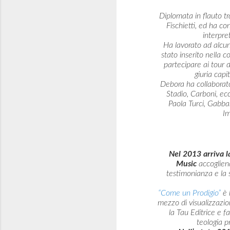
Diplomata in flauto tr
Fischietti, ed ha co
interpre
Ha lavorato ad alcuni
stato inserito nella
partecipare ai tour d
giuria cap
Debora ha collaborato
Stadio, Carboni, ec
Paola Turci, Gabban
Im
Nel 2013 arriva l
Music
accogliendo
testimonianza e la s
“Come un Prodigio”
è 
mezzo di visualizzazio
la Tau Editrice e 
teologia p