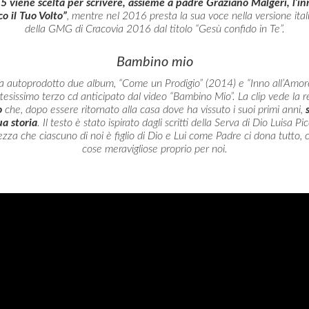
5 viene scelta per scrivere, assieme a padre Graziano Malgeri, l’i
o il Tuo Volto”
, mentre nel 2016 presta la sua voce nella versione ital
della GMG di Cracovia 2016 dal titolo “Gesù confido in Te”.
Bambino mio
 autoprodotto due album, “Come un Prodigio” (2014) e “Inno all’Amor
esissimo terzo cd anticipato dal video “Bambino Mio”. La clip vede la r
o
che, dopo essere ritornato alla casa dove ha vissuto i suoi primi anni,
ua storia
. Il testo è stato ispirato dagli scritti della Serva di Dio Luisa P
zza che ciascuno di noi è figlio di Dio e Lui come Padre ci dona tutto, c
cose meravigliose proprio per noi.