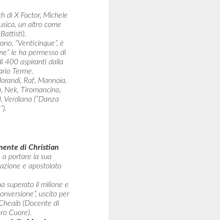
ch di X Factor, Michele
Musica, un altro come
attisti).
rano, “Venticinque”, è
me” le ha permesso di
di 400 aspiranti dalla
ario Terme.
Morandi, Raf, Mannoia,
a, Nek, Tiromancino,
”), Verdiana (“Danza
”).
mente di Christian
, a portare la sua
zzazione e apostolato
a superato il milione e
onversione”, uscito per
 Cheaib (Docente di
cro Cuore).