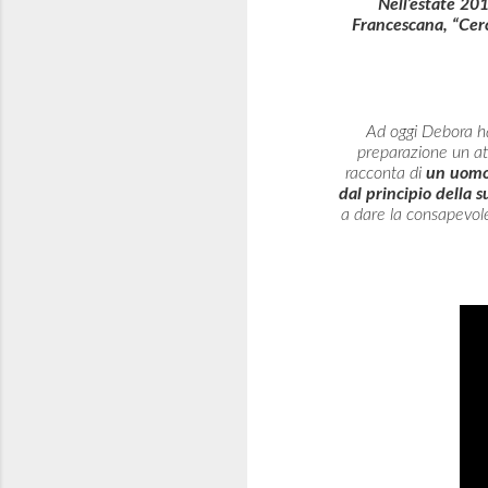
Nell’estate 201
Francescana, “Cerc
Ad oggi Debora ha
preparazione un att
racconta di
un uom
dal principio della s
a dare la consapevole