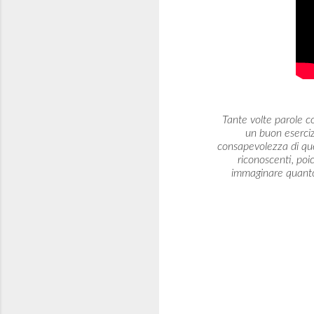
Tante volte parole c
un buon eserciz
consapevolezza di que
riconoscenti, poic
immaginare quanto 