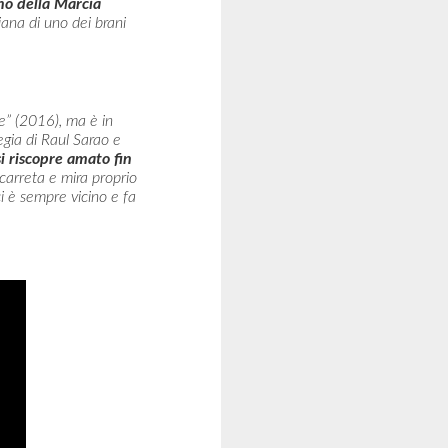
nno della Marcia
iana di uno dei brani
e” (2016), ma è in
egia di Raul Sarao e
si riscopre amato fin
iccarreta e mira proprio
i è sempre vicino e fa