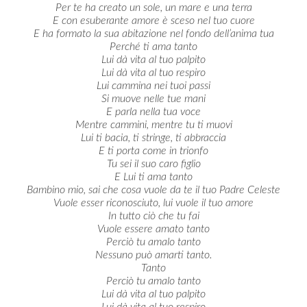
Per te ha creato un sole, un mare e una terra
E con esuberante amore è sceso nel tuo cuore
E ha formato la sua abitazione nel fondo dell’anima tua
Perché ti ama tanto
Lui dà vita al tuo palpito
Lui dà vita al tuo respiro
Lui cammina nei tuoi passi
Si muove nelle tue mani
E parla nella tua voce
Mentre cammini, mentre tu ti muovi
Lui ti bacia, ti stringe, ti abbraccia
E ti porta come in trionfo
Tu sei il suo caro figlio
E Lui ti ama tanto
Bambino mio, sai che cosa vuole da te il tuo Padre Celeste
Vuole esser riconosciuto, lui vuole il tuo amore
In tutto ciò che tu fai
Vuole essere amato tanto
Perciò tu amalo tanto
Nessuno può amarti tanto.
Tanto
Perciò tu amalo tanto
Lui dà vita al tuo palpito
Lui dà vita al tuo respiro