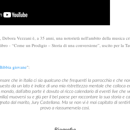
 Debora Vezzani è, a 35 anni, una notorietà nell'ambito della musica cris
libro -
“Come un Prodigio – Storia di una conversione”, uscito per la Tau
Bibbia giovane
":
ensare che in Italia ci sia qualcuno che frequenti la parrocchia e che 
uesto da un lato è indice di una mia ristrettezza mentale che colloca 
l mondo, dall’altra parte è dovuto al ricco calendario di eventi live che v
ilia) muoversi su e giù per il bel paese per raccontare la sua storia e 
ta dal marito, Jury Castellana. Ma se non vi è mai capitato di senti
provo a riassumervela così.
Biografia