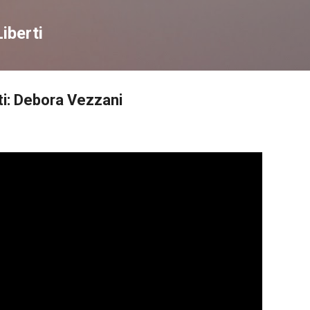
Passa ai contenuti principali
iberti
ti: Debora Vezzani