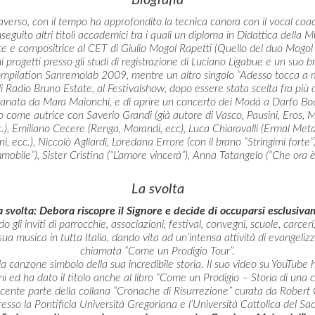
averso, con il tempo ha approfondito la tecnica canora con il vocal coa
nseguito altri titoli accademici tra i quali un diploma in Didattica della 
te e compositrice al CET di Giulio Mogol Rapetti (Quello del duo Mogol B
 progetti presso gli studi di registrazione di Luciano Ligabue e un suo b
 compilation Sanremolab 2009, mentre un altro singolo “Adesso tocca a 
i Radio Bruno Estate, al Festivalshow, dopo essere stata scelta fra più 
itanata da Mara Maionchi, e di aprire un concerto dei Modà a Darfo Bo
 come autrice con Saverio Grandi (già autore di Vasco, Pausini, Eros, 
c.), Emiliano Cecere (Renga, Morandi, ecc), Luca Chiaravalli (Ermal Met
i, ecc.), Niccolò Agliardi, Loredana Errore (con il brano “Stringimi forte
mobile”), Sister Cristina (“L’amore vincerà”), Anna Tatangelo (“Che ora è
La svolta
a svolta: Debora riscopre il Signore e decide di occuparsi esclusiva
 gli inviti di parrocchie, associazioni, festival, convegni, scuole, carceri
ua musica in tutta Italia, dando vita ad un’intensa attività di evangeli
chiamata “Come un Prodigio Tour”.
la canzone simbolo della sua incredibile storia. Il suo video su YouTube h
ni ed ha dato il titolo anche al libro “Come un Prodigio – Storia di una c
facente parte della collana “Cronache di Risurrezione” curata da Robert
resso la Pontificia Università Gregoriana e l’Università Cattolica del Sa