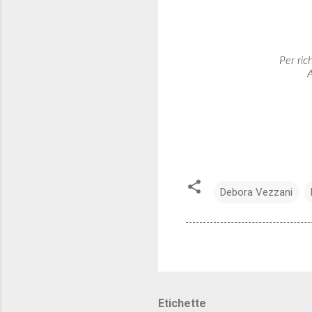
Per ric
A
Debora Vezzani
Etichette