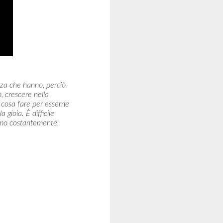
rza che hanno, perciò
, crescere nella
 cosa fare per esserne
 gioia. È difficile
iamo costantemente.