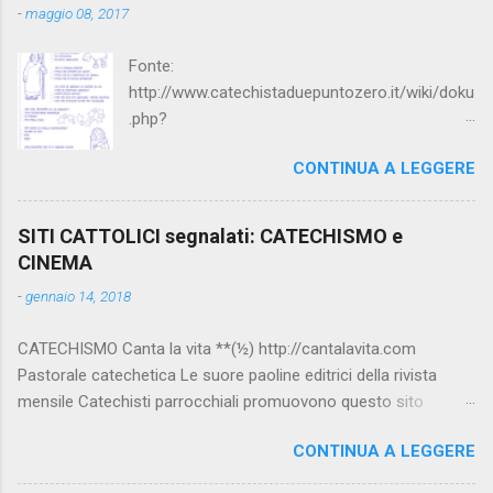
-
maggio 08, 2017
Fonte:
http://www.catechistaduepuntozero.it/wiki/doku
.php?
id=catechesi_cresima:diario_sergio_imma
CONTINUA A LEGGERE
SITI CATTOLICI segnalati: CATECHISMO e
CINEMA
-
gennaio 14, 2018
CATECHISMO Canta la vita **(½) http://cantalavita.com
Pastorale catechetica Le suore paoline editrici della rivista
mensile Catechisti parrocchiali promuovono questo sito
contenente molto materiale per la catechesi (anche liturgica).
CONTINUA A LEGGERE
Vedi anche la pagina facebook:
www.facebook.com/PaolineGiovanieVangelo/ Carimo **