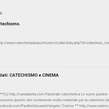
og
atechismo.
ttp://www.catechistaduepuntozero.it/wiki/doku.php?id=catechesi_c
alati: CATECHISMO e CINEMA
(½) http://cantalavita.com Pastorale catechetica Le suore paoline edi
muovono questo sito contenente molto materiale per la catechesi (an
acebook.com/PaolineGiovanieVangelo/ Carimo ** http://www.carimo.