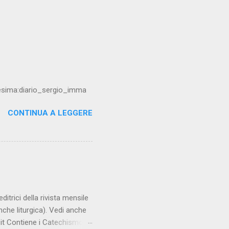
resima:diario_sergio_imma
CONTINUA A LEGGERE
trici della rivista mensile
che liturgica). Vedi anche
it Contiene i Catechismo