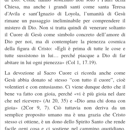
Chiesa, ma anche i grandi santi come santa Teresa
d’Avila e sant’Ignazio di Loyola, l’umanità di Gesù
rimane un passaggio ineliminabile per comprendere il
mistero di Dio. Non si tratta quindi di
venerare soltanto
il Cuore di Gesù come simbolo concreto dell’amore di
Dio per noi, ma di contemplare la pienezza cosmica
della figura di Cristo: «Egli è prima di tutte le cose e
tutte sussistono in lui… perché piacque a Dio di far
abitare in lui ogni pienezza» (Col 1, 17.19).
La devozione al Sacro Cuore ci ricorda anche come
Gesù abbia donato sé stesso “con tutto il cuore”, cioè
volentieri e con entusiasmo. Ci viene dunque detto che il
bene va fatto con gioia, perché «vi è più gioia nel dare
che nel ricevere» (At 20, 35) e «Dio ama chi dona con
gioia» (2Cor 9, 7). Ciò tuttavia non deriva da un
semplice proposito umano ma è una grazia che Cristo
stesso ci ottiene, è un dono dello Spirito Santo che rende
facile ogni cosa e ci sostiene nel cammino quotidiano,