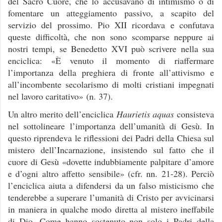
del Sacro Cuore, che lo accusavano di intimismo o di
fomentare un atteggiamento passivo, a scapito del
servizio del prossimo. Pio XII ricordava e confutava
queste difficoltà, che non sono scomparse neppure ai
nostri tempi, se Benedetto XVI può scrivere nella sua
enciclica: «È venuto il momento di riaffermare
l’importanza della preghiera di fronte all’attivismo e
all’incombente secolarismo di molti cristiani impegnati
nel lavoro caritativo»
(n. 37).
Un altro merito dell’enciclica
Haurietis aquas
consisteva
nel sottolineare l’importanza dell’umanità di Gesù. In
questo riprendeva le riflessioni dei Padri della Chiesa sul
mistero dell’Incarnazione, insistendo sul fatto che il
cuore di Gesù «dovette indubbiamente palpitare d’amore
e d’ogni altro affetto sensibile» (cfr. nn. 21-28). Perciò
l’enciclica aiuta a difendersi da un falso misticismo che
tenderebbe a superare l’umanità di Cristo per avvicinarsi
in maniera in qualche modo diretta al mistero ineffabile
di Dio. Come hanno sostenuto non solo i Padri della