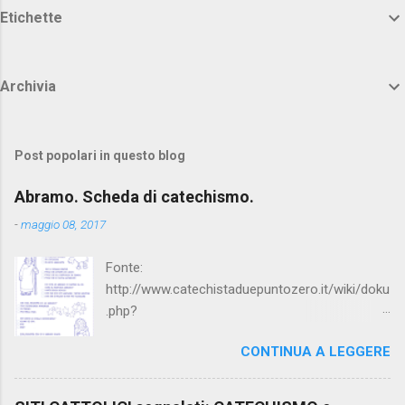
Etichette
Archivia
Post popolari in questo blog
Abramo. Scheda di catechismo.
-
maggio 08, 2017
Fonte:
http://www.catechistaduepuntozero.it/wiki/doku
.php?
id=catechesi_cresima:diario_sergio_imma
CONTINUA A LEGGERE