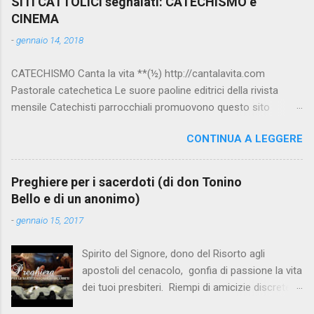
SITI CATTOLICI segnalati: CATECHISMO e
CINEMA
-
gennaio 14, 2018
CATECHISMO Canta la vita **(½) http://cantalavita.com
Pastorale catechetica Le suore paoline editrici della rivista
mensile Catechisti parrocchiali promuovono questo sito
contenente molto materiale per la catechesi (anche liturgica).
CONTINUA A LEGGERE
Vedi anche la pagina facebook:
www.facebook.com/PaolineGiovanieVangelo/ Carimo **
http://www.carimo.it Contiene i Catechismo della Chiesa
Preghiere per i sacerdoti (di don Tonino
Cattolica, la Bibbia a Fumetti (novità assoluta in internet), il
Bello e di un anonimo)
pensiero di S.Tommaso, encicliche, scritti di Albino Luciani,
-
gennaio 15, 2017
oroscopo... da ridere, e altri temi interessanti. Catechismo
della Chiesa Cattolica Testo completo su:
Spirito del Signore, dono del Risorto agli
www.vatican.va/archive/ITA0014/_INDEX.HTM ; Indice e testo
apostoli del cenacolo, gonfia di passione la vita
su: www.catechismochiesacattolica.it COMPENDIO :
dei tuoi presbiteri. Riempi di amicizie discrete la
www.vatican.va/archive/compendium_ccc/documents/archive
loro solitudine. Rendili innamorati della terra, e
_2005_compendium-ccc_it.html Catechista 2.0 **½