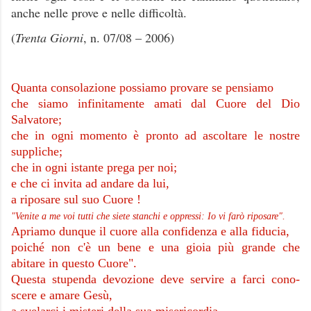
anche nelle prove e nelle difficoltà.
(
Trenta Giorni
, n. 07/08 – 2006)
Quanta consolazione possiamo provare se pensiamo
che siamo infinitamente amati dal Cuore del Dio
Salvatore;
che in ogni momento è pronto ad ascoltare le nostre
suppliche;
che in ogni istante prega per noi;
e che ci invita ad andare da lui,
a riposare sul suo Cuore !
"Venite a me voi tutti che siete stanchi e oppressi: Io vi farò riposare".
Apriamo dunque il cuore alla confidenza e alla fiducia,
poiché non c'è un bene e una gioia più grande che
abitare in questo Cuore".
Questa stupenda devozione deve servire a farci cono­
scere e amare Gesù,
a svelarci i misteri della sua miseri­cordia