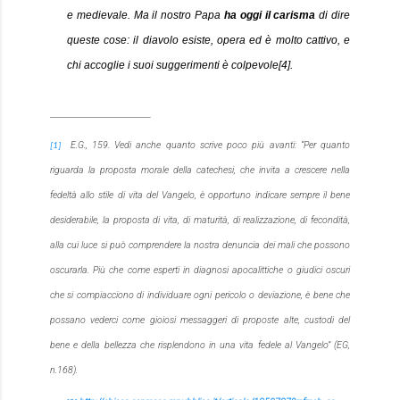
e medievale. Ma il nostro Papa
ha oggi il carisma
di dire
queste cose: il diavolo esiste, opera ed è molto cattivo, e
chi accoglie i suoi suggerimenti è colpevole
[4]
.
E.G., 159. Vedi anche quanto scrive poco più avanti: “
Per quanto
[1]
riguarda la proposta morale della catechesi, che invita a crescere nella
fedeltà allo stile di vita del Vangelo, è opportuno indicare sempre il bene
desiderabile, la proposta di vita, di maturità, di realizzazione, di fecondità,
alla cui luce si può comprendere la nostra denuncia dei mali che possono
oscurarla. Più che come esperti in diagnosi apocalittiche o giudici oscuri
che si compiacciono di individuare ogni pericolo o deviazione, è bene che
possano vederci come gioiosi messaggeri di proposte alte, custodi del
bene e della bellezza che risplendono in una vita fedele al Vangelo
” (EG,
n.168).