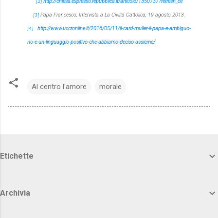
http://chiesa.espresso.repubblica.it/articolo/1350737?refresh_ce
[2]
Papa Francesco,
Intervista a La Civiltà Cattolica
, 19 agosto 2013.
[3]
http://www.uccronline.it/2016/05/11/il-card-muller-il-papa-e-ambiguo-
[4]
no-e-un-linguaggio-positivo-che-abbiamo-deciso-assieme/
Al centro l'amore
morale
Etichette
Archivia