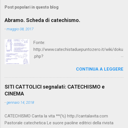
Post popolari in questo blog
Abramo. Scheda di catechismo.
-
maggio 08, 2017
Fonte:
http://www.catechistaduepuntozero.it/wiki/doku
.php?
id=catechesi_cresima:diario_sergio_imma
CONTINUA A LEGGERE
SITI CATTOLICI segnalati: CATECHISMO e
CINEMA
-
gennaio 14, 2018
CATECHISMO Canta la vita **(½) http://cantalavita.com
Pastorale catechetica Le suore paoline editrici della rivista