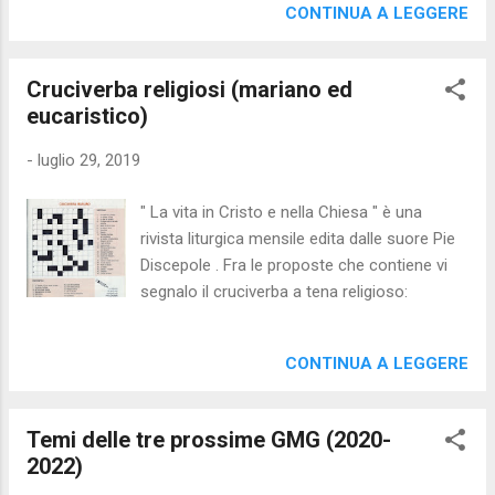
ShortFest Winner, Best Animation - San
CONTINUA A LEGGERE
incontrato molti ostacoli e limitazioni
Diego Film Festival Winner, Best Animated
riguardo le informazioni che potevamo
Short - USA Film Festival First Place, Best
estrarre dai bilanci». I nomi che ricorrono
Cruciverba religiosi (mariano ed
Children's Animation - Rhode Island
ha...
eucaristico)
International Film Festival 2nd Place,
Audience Award for Best Animated Short -
-
luglio 29, 2019
Palm Springs ShortFest Finalist, BAFTA
Student Awards
" La vita in Cristo e nella Chiesa " è una
rivista liturgica mensile edita dalle suore Pie
Discepole . Fra le proposte che contiene vi
segnalo il cruciverba a tena religioso:
CONTINUA A LEGGERE
Temi delle tre prossime GMG (2020-
2022)