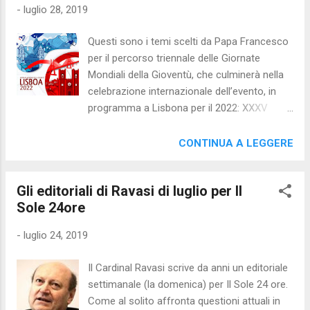
-
luglio 28, 2019
Questi sono i temi scelti da Papa Francesco
per il percorso triennale delle Giornate
Mondiali della Gioventù, che culminerà nella
celebrazione internazionale dell’evento, in
programma a Lisbona per il 2022: XXXV
Giornata Mondiale della Gioventù, 2020
“Giovane, dico a te, alzati!” (cfr. Lc 7,14)
CONTINUA A LEGGERE
XXXVI Giornata Mondiale della Gioventù,
2021 “Alzati! Ti costituisco testimone di quel
Gli editoriali di Ravasi di luglio per Il
che hai visto!” (cfr. At 26,16) XXXVII
Sole 24ore
Giornata Mondiale della Gioventù, 2022
(Lisbona) “Maria si alzò e andò in fretta” ( Lc
-
luglio 24, 2019
1,39) Il cammino spirituale indicato dal
Santo Padre prosegue con coerenza la
Il Cardinal Ravasi scrive da anni un editoriale
riflessione avviata con l’ultima Giornata
settimanale (la domenica) per Il Sole 24 ore.
Mondiale della Gioventù (2019) e con il
Come al solito affronta questioni attuali in
cammino sinodale, in particolare con