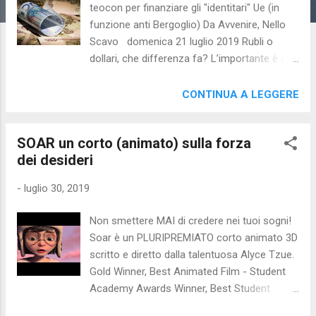
teocon per finanziare gli "identitari" Ue (in
funzione anti Bergoglio) Da Avvenire, Nello
Scavo domenica 21 luglio 2019 Rubli o
dollari, che differenza fa? L’importante è che
arrivino a destinazione: le tasche dei
sovranisti del Vecchio Continente. Se la
CONTINUA A LEGGERE
trama del Russiagate alla brianzola si
snoda tra spystory e cinepanetton e, anche
SOAR un corto (animato) sulla forza
l’altra rotta promette sorprese. Verdoni dagli
dei desideri
Usa scuciti a condizione di allargare il fronte
e attaccare il peggior nemico: papa
-
luglio 30, 2019
Francesco. La destra cristiana americana ha
speso almeno 50 milioni di dollari per
Non smettere MAI di credere nei tuoi sogni!
finanziare campagne e azioni in Europa negli
Soar è un PLURIPREMIATO corto animato 3D
ultimi dieci anni . «Queste cifre sono
scritto e diretto dalla talentuosa Alyce Tzue.
probabilmente la punta dell’iceberg: abbiamo
Gold Winner, Best Animated Film - Student
potuto esaminare – spiegano da Open
Academy Awards Winner, Best Student
Democracy – solo dodici gruppi della destra
Animation - Palm Springs International
cristiana negli Stati Uniti, e abbiamo