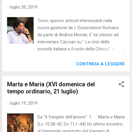
ribadire che le indagini sono ancora lungi
-
luglio 20, 2019
dall’essere concluse e che la stampa ha
ingigantito o frainteso alcuni elementi, in
Trovo spesso articoli interessanti nella
primis quello dell’elettroshock, che non c’è
nuova gestione de L'Osservatore Romano
mai stato. In attesa di accertamenti,
da parte di Andrea Monda. E' lui stesso ad
l'impressione è che il mondo politico usi ora
intervistare Cacciari su " La crisi della
questo caso (e dunque questi bambini) per
società italiana e il ruolo della Chiesa": Il
gettare fango sugli avversari. E' quanto
cambiamento d’epoca di cui parla Papa
continua a fare il M5S e tutta la destra. Così
Francesco è tale che ha colto impreparato
CONTINUA A LEGGERE
Il Corriere e il Il Post: Il coinvolgimento del
l’Occidente. Da qui parte la riflessione di
sindaco di Bibbiano ...
Massimo Cacciari che riprende la
Marta e Maria (XVI domenica del
suggestione di Giuseppe De Rita sulle due
tempo ordinario, 21 luglio)
autorità, civile e spirituale, e si concentra
sulla prima, quella «che fa acqua un po’ da
-
luglio 19, 2019
tutte le parti». Lo abbiamo incontrato in un
caldo pomeriggio di luglio, è arrivato a piedi e
Da "Il Vangelo dell'amore": 1. Marta e Maria
se n’è andato a piedi, una sorta di Giovanni
(Lc 10,38-42; Gv 11,1-44) Un ultimo incontro
Battista inquieto e sempre pronto ad
al femminile registrato dal Vangelo di