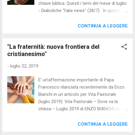
chiave biblica. Questi i temi del mese di luglio:
l’esortazione apostolica Christus vivit . In
- Diaboliche "fake news" (28/7): In questo
essa (n. 20), il Papa cita il brano Lc 7, 14,
articolo, il Cardinal Ravasi mostra come il
esortando i giovani a lasciarsi toccare dalla
serpente tentatore della Genesi rappresenti
CONTINUA A LEGGERE
potenza del Signore risorto e riprendere “il
l’archetipo di una comunicazione malata che
vigore interiore, i sogni, l’entusiasmo, la
comunque si diffonde e si accredita
speranza...
"La fraternità: nuova frontiera del
ammantandosi dei colori della verità. -
cristianesimo"
Teologia della prosperità (21/7): Nel suo
articolo il Cardinal Ravasi presenta la
-
luglio 22, 2019
teologia della prosperità come ricerca
individualistica del benessere,del successo
E' un'affermazione importante di Papa
economico- sociale e della salute. La fede,
Francesco rilanciata recentemente da Enzo
perciò, interpretata come segno di
Bianchi in un articolo per Vita Pastorale
benedizione divina che premia aspirazioni e
(luglio 2019): Vita Pastorale – Dove va la
ambizioni del fedele. - Conferenze di pace di
chiesa – Luglio 2019 di ENZO BIANCHI dal
due porporati (14/7): In questo articolo il
sito del Monastero di Bose Con sempre
Cardinal Ravasi ci racconta il rapporto tra
maggior frequenza si parla oggi di crisi della
CONTINUA A LEGGERE
fede e ragione e il dialogo interreligioso
paternità e anche della maternità, ma ritengo
attraverso la figura di San Bonaventura. -...