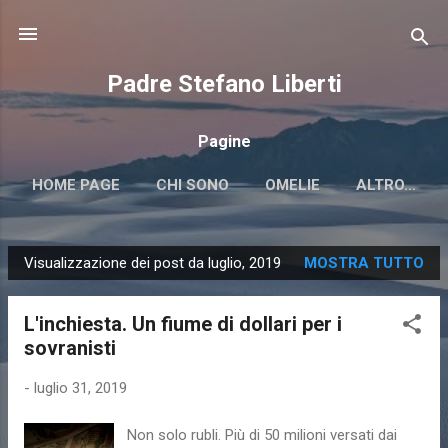
Passa ai contenuti principali
Padre Stefano Liberti
Pagine
HOME PAGE
CHI SONO
OMELIE
ALTRO…
Visualizzazione dei post da luglio, 2019
MOSTRA TUTTO
P
o
L'inchiesta. Un fiume di dollari per i
s
sovranisti
t
-
luglio 31, 2019
Non solo rubli. Più di 50 milioni versati dai