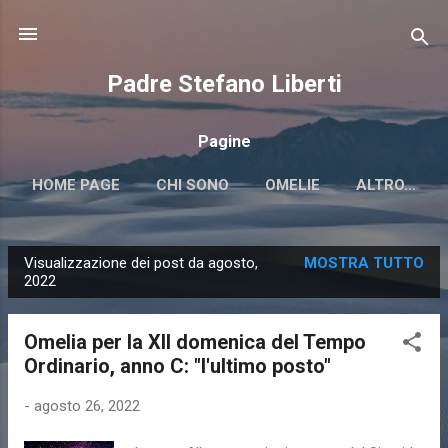
Passa ai contenuti principali
Padre Stefano Liberti
Pagine
HOME PAGE
CHI SONO
OMELIE
ALTRO…
Visualizzazione dei post da agosto,
MOSTRA TUTTO
P
2022
o
s
Omelia per la XII domenica del Tempo
t
Ordinario, anno C: "l'ultimo posto"
-
agosto 26, 2022