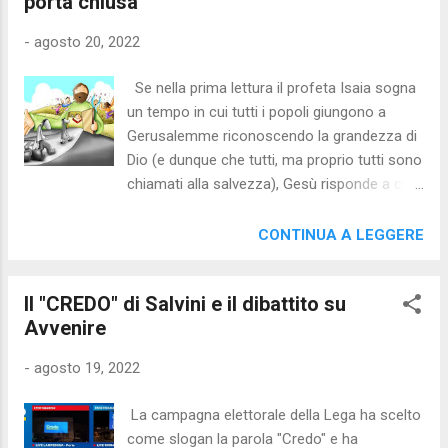
porta chiusa"
preferibilmente per un pubblico > 14 . In
quest'ultimo anno (da gennaio ad oggi) ho
-
agosto 20, 2022
anche visto (in ordine di voto): - LA
FANTASTICA SIGNORA MAISEL (Usa 2017-
Se nella prima lettura il profeta Isaia sogna
2022): quarta stagione della serie cult di
un tempo in cui tutti i popoli giungono a
Prime dedicata ad una comica americana
Gerusalemme riconoscendo la grandezza di
degli anni '60. Divertente e sofisticato. Voto:
Dio (e dunque che tutti, ma proprio tutti sono
7,5 (> 14). - TREDICI VITE (Usa 2022), regia
chiamati alla salvezza), Gesù risponde a chi
di R. Howard. Voto: 7 (per tutti) , su Prime .
gli chiede - in forma impersonale - se "sono
Film con buon ritmo incentrato sul
pochi quelli che si salvano", invitando - in
CONTINUA A LEGGERE
drammatico salvataggio di 13 giovani
forma personale ed esortativa - a sforzarti
tailandesi bloccati in una grotta. ...
ad "entrare per la porta stretta, perché molti
Il "CREDO" di Salvini e il dibattito su
cercheranno di entrare, ma non vi
Avvenire
riusciranno". Per salvarsi (da cosa? Da una
vita senza senso, senza speranza e senza
-
agosto 19, 2022
futuro, destinata a marcire sulla terra)
occorre SORZARSI (= lottare) di passare per
La campagna elettorale della Lega ha scelto
la PORTA STRETTA. Cosa significa? Da una
come slogan la parola "Credo" e ha