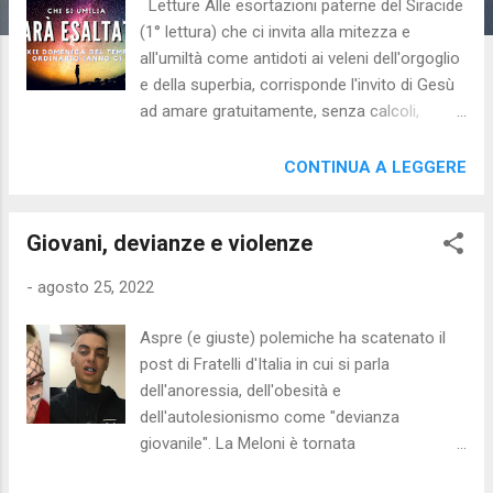
Letture Alle esortazioni paterne del Siracide
(1° lettura) che ci invita alla mitezza e
all'umiltà come antidoti ai veleni dell'orgoglio
e della superbia, corrisponde l'invito di Gesù
ad amare gratuitamente, senza calcoli,
senza cercare un utile, un contraccambio... e
ad essere umili. Il mondo ci insegna ad
CONTINUA A LEGGERE
essere furbi, arrivisti, approfittatori. A
cercare i posti migliori, ad apparire migliori di
Giovani, devianze e violenze
quello che siamo. Ma c hi decide quale posto
meritiamo nella vita? Noi, con i nostri sforzi
-
agosto 25, 2022
e le lotte quotidiane, o il padrone del
banchetto della vita che è Dio? L'umile è
Aspre (e giuste) polemiche ha scatenato il
colui che non pretende , che non si impone,
post di Fratelli d'Italia in cui si parla
ma che si affida a Dio, perchè si fida di Dio e
dell'anoressia, dell'obesità e
del posto che Lui gli assegna. Lascia a Lui le
dell'autolesionismo come "devianza
redini della propria vita. E' così che Dio viene
giovanile". La Meloni è tornata
glorificato (dagli umili) e "Dio gli rivela i suoi
sull'argomento ribadendo che «se Fratelli
segreti", cioè entra in una relazione di