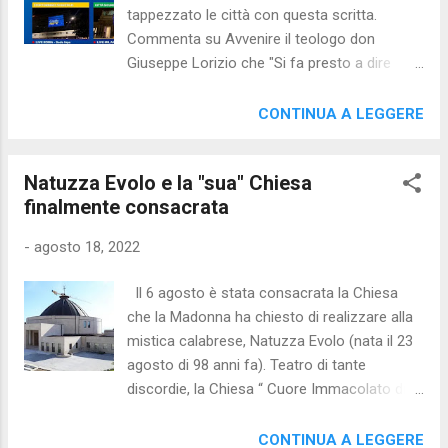
porta stretta si passa solo inchinandoci e
tappezzato le città con questa scritta.
lasciando ciò che ci ingolfa: richiede UMILTA'
Commenta su Avvenire il teologo don
e FARCI PICCOLI: è la porta stretta della
Giuseppe Lorizio che "Si fa presto a dire
conversione, del Vangelo vissuto, del
"credo", ma non senza conseguenze". Ha
perdono, dell'amore gratuito e verso tutti...
ribattuto su Avvenire lo stesso Salvini
CONTINUA A LEGGERE
Occorre decidersi subito, sfruttare il tempo
distinguendo un credo religioso (in
(= la vita) che abbiamo, perchè arriverà il
Qualcuno) da uno laico (in qualcosa). Prima
momento in cui la...
Natuzza Evolo e la "sua" Chiesa
di riportare gli articoli ecco il commento
finalmente consacrata
breve di Avvenire posto a conclusione
dell'intervento di Salvini: Giuseppe Lorizio,
-
agosto 18, 2022
nostro prezioso collaboratore, è un grande
teologo e nel suo profondo commento,
Il 6 agosto è stata consacrata la Chiesa
gentile senatore Salvini, ha anche e
che la Madonna ha chiesto di realizzare alla
soprattutto ricordato che affermare 'credo',
mistica calabrese, Natuzza Evolo (nata il 23
ovunque ma in particolare in un Paese di
agosto di 98 anni fa). Teatro di tante
straordinaria tradizione cristiana come
discordie, la Chiesa “ Cuore Immacolato di
l’Italia, è espressione che reclama coerenza
Maria Rifugio delle Anime ” dedicata alla
e non resta mai senza conseguenze, anche
mistica calabrese è finalmente accessibile ai
CONTINUA A LEGGERE
laiche, cioè civiche e civili. In particolare –