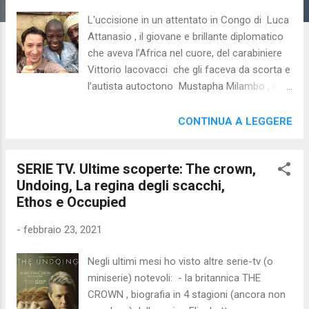
L'uccisione in un attentato in Congo di Luca
Attanasio , il giovane e brillante diplomatico
che aveva l’Africa nel cuore, del carabiniere
Vittorio Iacovacci che gli faceva da scorta e
l’autista autoctono Mustapha Milambo , in
forze proprio al WFP ha fatto ovviamente
orrore e scalpore. Nel funerale di Stato il
CONTINUA A LEGGERE
cardinale vicario De Donatis ha parlato di
"testimoni di pace e di amore". “Luca,
SERIE TV. Ultime scoperte: The crown,
Vittorio e Mustapha – ha continuato il
Undoing, La regina degli scacchi,
porporato – sono stati strappati da questo
Ethos e Occupied
mondo dagli artigli di una violenza stupida e
feroce, che non porterà nessun giovamento,
-
febbraio 23, 2021
ma solo altro dolore; dal male viene solo
altro male". «Il Signore dirà: “Perché ti volgi
Negli ultimi mesi ho visto altre serie-tv (o
indietro, Luca, fratello mio?”. E Luca
miniserie) notevoli: - la britannica THE
risponderà: “Mi volgo indietro perché
CROWN , biografia in 4 stagioni (ancora non
considero quello che resta da fare,