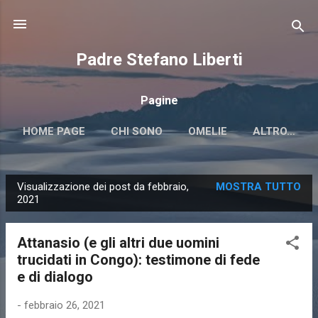
Passa ai contenuti principali
Padre Stefano Liberti
Pagine
HOME PAGE
CHI SONO
OMELIE
ALTRO…
Visualizzazione dei post da febbraio,
MOSTRA TUTTO
P
2021
o
s
Attanasio (e gli altri due uomini
t
trucidati in Congo): testimone di fede
e di dialogo
-
febbraio 26, 2021