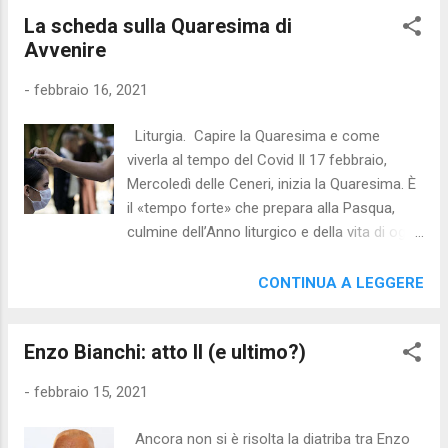
piccola Chiesa domestica che è la famiglia,
assomiglia ai film d'autore: lenta, ma molto
La scheda sulla Quaresima di
un tempo prezioso per pregare intorno alla
affascinante. Un delicato ritratto di...
Avvenire
Parola, per offrire un approfondimento
catechetico ai bambini e ai ragazzi, per
-
febbraio 16, 2021
scegliere di impegnarsi insieme in un’azione
di carità. Il sussidio tiene conto non solo
Liturgia. Capire la Quaresima e come
delle famiglie con bambini piccoli, ma anche
viverla al tempo del Covid Il 17 febbraio,
di quelle con figli adolescenti». Il cardinale
Mercoledì delle Ceneri, inizia la Quaresima. È
vicario Angelo De Donatis annuncia con
il «tempo forte» che prepara alla Pasqua,
queste parole, in una lettera per le famiglie, il
culmine dell’Anno liturgico e della vita di ogni
nuovo sussidio diocesano per la Quaresima.
cristiano. Anche la Quaresima 2021 sarà
Cinque schede, una per ogni settimana di
segnata dalla pandemia e dalle misure anti-
CONTINUA A LEGGERE
Quaresima, scaricabili dall’ Archivio
Covid che scandiscono la vita ecclesiale in
documenti del nostro sito. Per ogni scheda
Italia. Già lo scorso anno gran parte della
sarà disponib...
Enzo Bianchi: atto II (e ultimo?)
Quaresima era stata marcata dal
coronavirus che era dilagato nella Penisola
-
febbraio 15, 2021
nelle settimane che portano alla solennità
della Risurrezione. La Quaresima si conclude
Ancora non si è risolta la diatriba tra Enzo