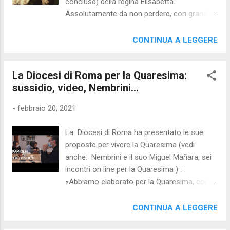
concluse) della regina Elisabetta.
considero l’incompiuto che attende il
Assolutamente da non perdere, con grandi
compimento, le promesse che avrei dovuto
interpreti e magnifiche ricostruzioni storiche.
onorare, la missione che avrei dovuto
Mi ero arenato nella prima puntata (un po'
CONTINUA A LEGGERE
compiere. Ecco: troppo breve la vita. Ecco,
noiosa). - UNDOING ("Le verità non dette") ,
troppe attese sospese! Perciò mi vol...
miniserie americana in 6 puntate,
La Diocesi di Roma per la Quaresima:
magistralmente interpretata da Nicole
sussidio, video, Nembrini...
Kidman e Hugh Grant, diretta da Susanne
Bier. Uscita pochi giorni fa su SKY
-
febbraio 20, 2021
(produzione HBO). Storia drammatica di una
famiglia travolta da un omicidio di cui è
La Diocesi di Roma ha presentato le sue
accusato il marito di una affascinante
proposte per vivere la Quaresima (vedi
psichiatra. Da non perdere. - LA REGINA
anche: Nembrini e il suo Miguel Mañara, sei
DEGLI SCACCHI (USA 2020, NETFLIX) è una
incontri on line per la Quaresima ) :
miniserie biografica in 7 puntate di una
«Abbiamo elaborato per la Quaresima, come
talentuosa orfana, genio degli scacchi.
per l’Avvento, un sussidio da mettere a
Appassionante e ben interpretata. Da non
disposizione delle famiglie della parrocchia. È
CONTINUA A LEGGERE
perdere. - ETHOS (Turchia 2020, NETFLIX) è
uno strumento utile per vivere la liturgia nella
una serie-tv alla prima stagione che