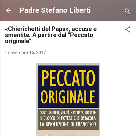
Passa ai contenuti principali
Padre Stefano Liberti
«Chierichetti del Papa», accuse e
smentite. A partire dal "Peccato
originale"
-
novembre 15, 2017