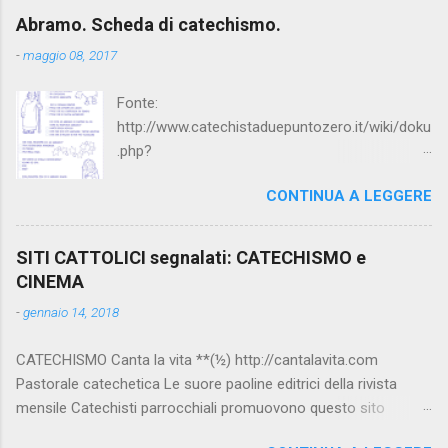
Abramo. Scheda di catechismo.
-
maggio 08, 2017
Fonte:
http://www.catechistaduepuntozero.it/wiki/doku
.php?
id=catechesi_cresima:diario_sergio_imma
CONTINUA A LEGGERE
SITI CATTOLICI segnalati: CATECHISMO e
CINEMA
-
gennaio 14, 2018
CATECHISMO Canta la vita **(½) http://cantalavita.com
Pastorale catechetica Le suore paoline editrici della rivista
mensile Catechisti parrocchiali promuovono questo sito
contenente molto materiale per la catechesi (anche liturgica).