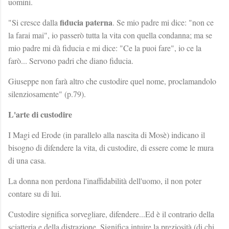
uomini.
fiducia paterna
"Si cresce dalla
. Se mio padre mi dice: "non ce
la farai mai", io passerò tutta la vita con quella condanna; ma se
mio padre mi dà fiducia e mi dice: "Ce la puoi fare", io ce la
farò... Servono padri che diano fiducia.
Giuseppe non farà altro che custodire quel nome, proclamandolo
silenziosamente" (p.79).
L'arte di custodire
I Magi ed Erode (in parallelo alla nascita di Mosè) indicano il
bisogno di difendere la vita, di custodire, di essere come le mura
di una casa.
La donna non perdona l'inaffidabilità dell'uomo, il non poter
contare su di lui.
Custodire significa sorvegliare, difendere...Ed è il contrario della
sciatteria e della distrazione. Significa intuire la preziosità (di chi