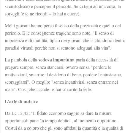
si custodisce) e percepire il pericolo. Se ci tieni ad una cosa, la
sorvegli (e te ne ricordi = lo hai a cuore).
Molti giovani hanno perso il senso della preziosità e quello del
pericolo. E le conseguenze tragiche sono note. "Il senso di
impotenza e di inutilità, tipico dei giovani che si chiudono dentro
paradisi virtuali perchè non si sentono adeguati alla vita".
vedova importuna
La parabola della
parla della necessità di
pregare sempre, senza stancarsi, ovvero senza "perdere le
motivazioni, smarrire il desiderio di bene. perdere l'entusiasmo,
scoraggiarsi". O meglio: "senza incattivirsi, senza entrare nel
male". Cosa che accade se hai smarrito la fede.
L'arte di nutrire
Da Lc 12,42: "Il fidato economo saggio sa dare la misura
opportuna di pane "a tempo debito", al momento opportuno.
Costui dà a coloro che gli sono affidati la quantità e la qualità di