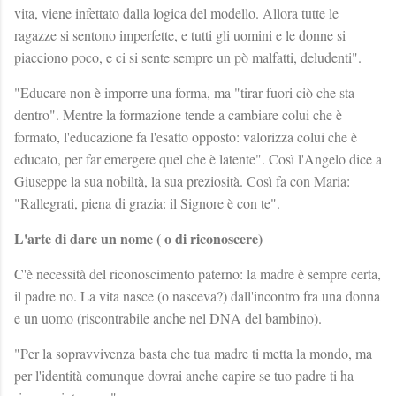
vita, viene infettato dalla logica del modello. Allora tutte le
ragazze si sentono imperfette, e tutti gli uomini e le donne si
piacciono poco, e ci si sente sempre un pò malfatti, deludenti".
"Educare non è imporre una forma, ma "tirar fuori ciò che sta
dentro". Mentre la formazione tende a cambiare colui che è
formato, l'educazione fa l'esatto opposto: valorizza colui che è
educato, per far emergere quel che è latente". Così l'Angelo dice a
Giuseppe la sua nobiltà, la sua preziosità. Così fa con Maria:
"Rallegrati, piena di grazia: il Signore è con te".
L'arte di dare un nome ( o di riconoscere)
C'è necessità del riconoscimento paterno: la madre è sempre certa,
il padre no. La vita nasce (o nasceva?) dall'incontro fra una donna
e un uomo (riscontrabile anche nel DNA del bambino).
"Per la sopravvivenza basta che tua madre ti metta la mondo, ma
per l'identità comunque dovrai anche capire se tuo padre ti ha