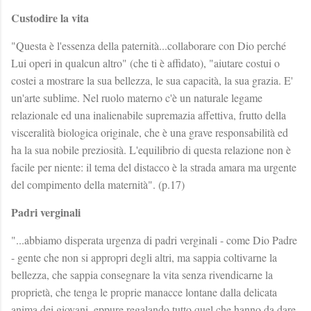
Custodire la vita
"Questa è l'essenza della paternità...collaborare con Dio perché
Lui operi in qualcun altro" (che ti è affidato), "aiutare costui o
costei a mostrare la sua bellezza, le sua capacità, la sua grazia. E'
un'arte sublime. Nel ruolo materno c'è un naturale legame
relazionale ed una inalienabile supremazia affettiva, frutto della
visceralità biologica originale, che è una grave responsabilità ed
ha la sua nobile preziosità. L'equilibrio di questa relazione non è
facile per niente: il tema del distacco è la strada amara ma urgente
del compimento della maternità". (p.17)
Padri verginali
"...abbiamo disperata urgenza di padri verginali - come Dio Padre
- gente che non si appropri degli altri, ma sappia coltivarne la
bellezza, che sappia consegnare la vita senza rivendicarne la
proprietà, che tenga le proprie manacce lontane dalla delicata
anima dei giovani, eppure regalando tutto quel che hanno da dare,