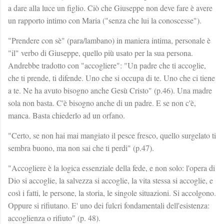
a dare alla luce un figlio. Ciò che Giuseppe non deve fare è avere
un rapporto intimo con Maria ("senza che lui la conoscesse").
"Prendere con sè" (para/lambano) in maniera intima, personale è
"il" verbo di Giuseppe, quello più usato per la sua persona.
Andrebbe tradotto con "accogliere": "Un padre che ti accoglie,
che ti prende, ti difende. Uno che si occupa di te. Uno che ci tiene
a te. Ne ha avuto bisogno anche Gesù Cristo" (p.46). Una madre
sola non basta. C'è bisogno anche di un padre. E se non c'è,
manca. Basta chiederlo ad un orfano.
"Certo, se non hai mai mangiato il pesce fresco, quello surgelato ti
sembra buono, ma non sai che ti perdi" (p.47).
"Accogliere è la logica essenziale della fede, e non solo: l'opera di
Dio si accoglie, la salvezza si accoglie, la vita stessa si accoglie, e
così i fatti, le persone, la storia, le singole situazioni. Si accolgono.
Oppure si rifiutano. E' uno dei fulcri fondamentali dell'esistenza:
accoglienza o rifiuto" (p. 48).