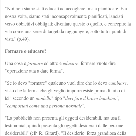
"Noi non siamo stati educati ad accogliere, ma a pianificare. E a
nostra volta, siamo stati inconsapevolmente pianificati, lanciati
verso obbiettivi obbligati; diventare questo o quello, e concepire la
vita come una serie di target da raggiungere, sotto tutti i punti di
vista" (p.49).
Formare o educare?
Una cosa è
formare
ed altro è
educare
: formare vuole dire
"operazione atta a dare forma".
"Se io devo "formare" qualcuno vuol dire che lo devo
cambiare
,
visto che la forma che gli voglio imporre esiste prima di lui o di
lei" secondo un
modello
" tipo "
devi fare il bravo bambino",
"comportati come una persona normale".
"La pubblicità non presenta gli oggetti desiderabili, ma usa il
testimonial, quindi presenta gli oggetti desiderati dalle persone
desiderabili" (cfr. R. Girard). "Il desiderio, forza grandiosa della