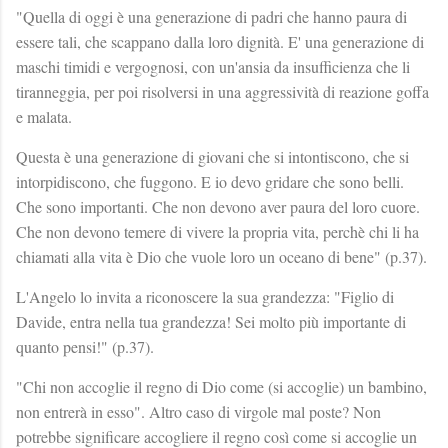
"Quella di oggi è una generazione di padri che hanno paura di
essere tali, che scappano dalla loro dignità. E' una generazione di
maschi timidi e vergognosi, con un'ansia da insufficienza che li
tiranneggia, per poi risolversi in una aggressività di reazione goffa
e malata.
Questa è una generazione di giovani che si intontiscono, che si
intorpidiscono, che fuggono. E io devo gridare che sono belli.
Che sono importanti. Che non devono aver paura del loro cuore.
Che non devono temere di vivere la propria vita, perchè chi li ha
chiamati alla vita è Dio che vuole loro un oceano di bene" (p.37).
L'Angelo lo invita a riconoscere la sua grandezza: "Figlio di
Davide, entra nella tua grandezza! Sei molto più importante di
quanto pensi!" (p.37).
"Chi non accoglie il regno di Dio come (si accoglie) un bambino,
non entrerà in esso". Altro caso di virgole mal poste? Non
potrebbe significare accogliere il regno così come si accoglie un