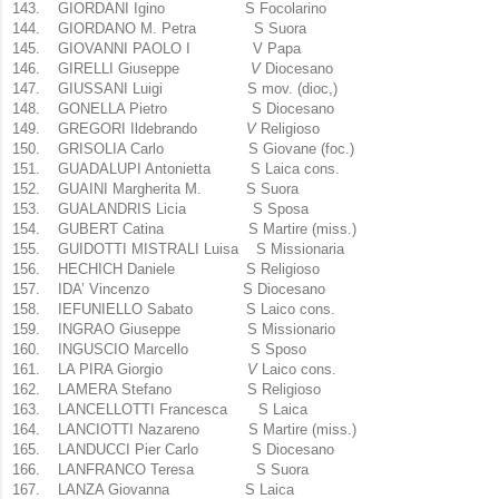
143.
GIORDANI Igino S Focolarino
144.
GIORDANO M. Petra S Suora
145.
GIOVANNI PAOLO I
V Papa
146.
GIRELLI Giuseppe
V
Diocesano
147.
GIUSSANI Luigi S mov. (dioc,)
148.
GONELLA Pietro S Diocesano
149.
GREGORI Ildebrando
V
Religioso
150.
GRISOLIA Carlo S Giovane (foc.)
151.
GUADALUPI Antonietta S Laica cons.
152.
GUAINI Margherita M. S Suora
153.
GUALANDRIS Licia S Sposa
154.
GUBERT Catina
S
Martire (miss.)
155.
GUIDOTTI MISTRALI Luisa S Missionaria
156.
HECHICH Daniele S Religioso
157.
IDA’ Vincenzo S Diocesano
158.
IEFUNIELLO Sabato S Laico cons.
159.
INGRAO Giuseppe S Missionario
160.
INGUSCIO Marcello S Sposo
161.
LA PIRA Giorgio
V
Laico cons.
162.
LAMERA Stefano S Religioso
163.
LANCELLOTTI Francesca S Laica
164.
LANCIOTTI Nazareno S Martire (miss.)
165.
LANDUCCI Pier Carlo S Diocesano
166.
LANFRANCO Teresa S Suora
167.
LANZA Giovanna S Laica