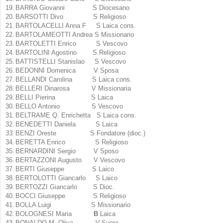
19.
BARRA Giovanni S Diocesano
20.
BARSOTTI Divo S Religioso
21.
BARTOLACELLI Anna F S Laica cons.
22.
BARTOLAMEOTTI Andrea S Missionario
23.
BARTOLETTI Enrico S Vescovo
24.
BARTOLINI Agostino S Religioso
25.
BATTISTELLI Stanislao S Vescovo
26.
BEDONNI Domenica
V Sposa
27.
BELLANDI Carolina S Laica cons.
28.
BELLERI Dinarosa V Missionaria
29.
BELLI Pierina S Laica
30.
BELLO Antonio S Vescovo
31.
BELTRAME Q. Enrichetta S Laica cons.
32.
BENEDETTI Daniela S Laica
33.
BENZI Oreste S Fondatore (dioc.)
34.
BERETTA Enrico S Religioso
35.
BERNARDINI Sergio V Sposo
36.
BERTAZZONI Augusto
V
Vescovo
37.
BERTI Giuseppe S Laico
38.
BERTOLOTTI Giancarlo S Laico
39.
BERTOZZI Giancarlo S Dioc.
40.
BOCCI Giuseppe S Religioso
41.
BOLLA Luigi S Missionario
42.
BOLOGNESI Maria
B
Laica
43.
BONALDO M. Oliva
V
Suora