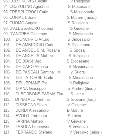
93.
CORTINOVIS Cecilio
V
Religioso
94.
COZZOLINO Agostino S Diocesano
95.
CRESPI CROCI Carlo S Missionario
96.
CUNIAL Ettore S Martire (miss.)
97.
CUOMO Angelo S Religioso
98.
D’ALESSANDRO Lorena S Giovane
99.
D’ANDREA Giuseppe S Missionario
100.
D’ONOFRIO Arturo S Diocesano
101.
DE AMBROGIO Carlo S Diocesano
102.
DE ANGELIS M. Rosaria S Sposa
103.
DE ANGELIS Matteo S Religioso
104.
DE BIASI Ugo S Diocesano
105.
DE CARO Alfonso S Missionario
106.
DE PASCALI Santina M.
V
Suora
107.
DELLA TORRE Carlo S Missionario
108.
DELLEPIANE Pio
V
Religioso
109.
DIANA Giuseppe S Martire (dioc.)
110.
DI BORBONE-PARMA Zita S Laica
111.
DI NATALE Pietrino S Giovane (foc.)
112.
DISSEGNA Silvio
V
Giovane
113.
DORDI Alessandro
B
Martire
114.
EVOLO Fortunata S Laica
115.
FARINA Matteo
V
Giovane
116.
FASOLA Francesco S Vescovo
117.
FERRANDO Stefano
V
Vescovo (miss.)