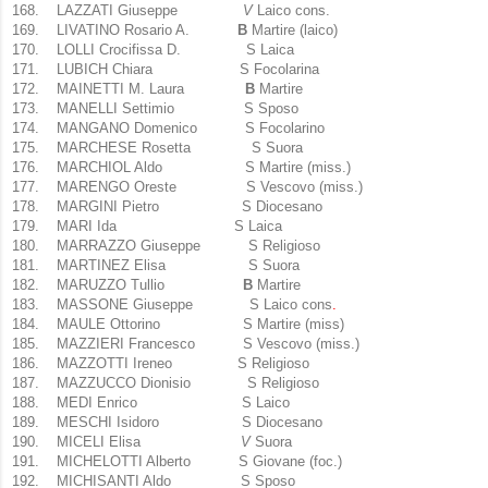
168.
LAZZATI Giuseppe
V
Laico cons.
169.
LIVATINO Rosario A.
B
Martire (laico)
170.
LOLLI Crocifissa D. S Laica
171.
LUBICH Chiara S Focolarina
172.
MAINETTI M. Laura
B
Martire
173.
MANELLI Settimio S Sposo
174.
MANGANO Domenico S Focolarino
175.
MARCHESE Rosetta S Suora
176.
MARCHIOL Aldo S Martire (miss.)
177.
MARENGO Oreste S Vescovo (miss.)
178.
MARGINI Pietro S Diocesano
179.
MARI Ida S Laica
180.
MARRAZZO Giuseppe S Religioso
181.
MARTINEZ Elisa S Suora
182.
MARUZZO Tullio
B
Martire
183.
MASSONE Giuseppe S Laico cons
.
184.
MAULE Ottorino S Martire (miss)
185.
MAZZIERI Francesco S Vescovo (miss.)
186.
MAZZOTTI Ireneo S Religioso
187.
MAZZUCCO Dionisio S Religioso
188.
MEDI Enrico S Laico
189.
MESCHI Isidoro S Diocesano
190.
MICELI Elisa
V
Suora
191.
MICHELOTTI Alberto S Giovane (foc.)
192.
MICHISANTI Aldo S Sposo