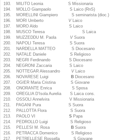
193.
MILITO Leonia S Missionaria
194.
MOLLO Giampaolo S Laico (RnS)
195.
MORELLINI Giampiero S seminarista (dioc.)
196.
MORI Umberto
V
Laico
197.
MORO Aldo S Laico
198.
MUSCO Teresa S Laica
199.
MUZZEDDU M. Paola
V
Suora
200.
NAPOLI Teresa S Suora
201.
NARDELLA MATTEO S Diocesano
202.
NATALE Daniele S Religioso
203.
NEGRI Ferdinando S Diocesano
204.
NEGRONI Zaccaria S Laico
205.
NOTTEGAR Alessandro
V
Laico
206.
NOVARESE Luigi
B
Diocesano
207.
OGIER Maria Cristina S Giovane
208.
ONORANTE Enrica S Sposa
209.
OREGLIA D’Isola Aurelia S Laica cons.
210.
OSSOLI Annelvira V Missionaria
211.
PAGANI Pura S Suora
212.
PALLOTTA Flora S Suora
213.
PAOLO VI
S
Papa
214.
PEDROLLO Luigi S Religioso
215.
PELLESI M. Rosa
B
Suora
216.
PETRACCA Domenico S Religioso
217.
PETRELLESE Rossella S Giovane