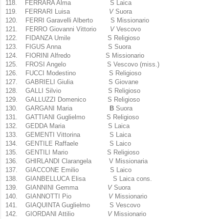
118.
FERRARA Alma S Laica
119.
FERRARI Luisa
V
Suora
120.
FERRI Garavelli Alberto S Missionario
121.
FERRO Giovanni Vittorio
V
Vescovo
122.
FIDANZA Umile S Religioso
123.
FIGUS Anna S Suora
124.
FIORINI Alfredo S Missionario
125.
FROSI Angelo S Vescovo (miss.)
126.
FUCCI Modestino S Religioso
127.
GABRIELI Giulia S Giovane
128.
GALLI Silvio S Religioso
129.
GALLUZZI Domenico S Religioso
130.
GARGANI Maria
B
Suora
131.
GATTIANI Guglielmo S Religioso
132.
GEDDA Maria S Laica
133.
GEMENTI Vittorina S Laica
134.
GENTILE Raffaele S Laico
135.
GENTILI Mario S Religioso
136.
GHIRLANDI Clarangela V Missionaria
137.
GIACCONE Emilio S Laico
138.
GIANBELLUCA Elisa S Laica cons.
139.
GIANNINI Gemma
V
Suora
140.
GIANNOTTI Pio
V
Missionario
141.
GIAQUINTA Guglielmo S Vescovo
142.
GIORDANI Attilio
V
Missionario