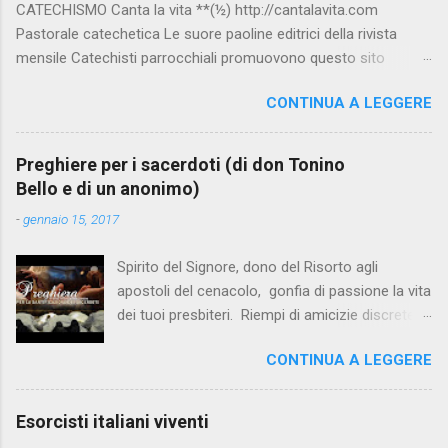
CATECHISMO Canta la vita **(½) http://cantalavita.com
Pastorale catechetica Le suore paoline editrici della rivista
mensile Catechisti parrocchiali promuovono questo sito
contenente molto materiale per la catechesi (anche liturgica).
CONTINUA A LEGGERE
Vedi anche la pagina facebook:
www.facebook.com/PaolineGiovanieVangelo/ Carimo **
http://www.carimo.it Contiene i Catechismo della Chiesa
Preghiere per i sacerdoti (di don Tonino
Cattolica, la Bibbia a Fumetti (novità assoluta in internet), il
Bello e di un anonimo)
pensiero di S.Tommaso, encicliche, scritti di Albino Luciani,
-
gennaio 15, 2017
oroscopo... da ridere, e altri temi interessanti. Catechismo
della Chiesa Cattolica Testo completo su:
Spirito del Signore, dono del Risorto agli
www.vatican.va/archive/ITA0014/_INDEX.HTM ; Indice e testo
apostoli del cenacolo, gonfia di passione la vita
su: www.catechismochiesacattolica.it COMPENDIO :
dei tuoi presbiteri. Riempi di amicizie discrete la
www.vatican.va/archive/compendium_ccc/documents/archive
loro solitudine. Rendili innamorati della terra, e
_2005_compendium-ccc_it.html Catechista 2.0 **½
CONTINUA A LEGGERE
capaci di misericordia per tutte le sue
www.catechistaduepuntozero.it www.catechista.it Sito liturgico
debolezze. Confortali con la gratitudine della
e di catechesi Sito curato dal 2000 da Sergio Della Lena e
gente e con l’olio della comunione fraterna.
Imma , ...
Esorcisti italiani viventi
Ristora la loro stanchezza, perché non trovino