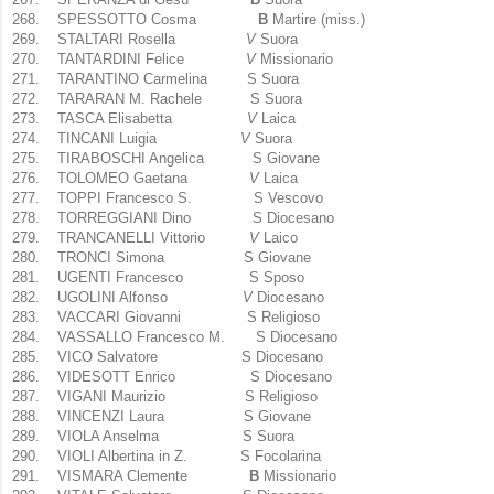
268.
SPESSOTTO Cosma
B
Martire (miss.)
269.
STALTARI Rosella
V
Suora
270.
TANTARDINI Felice
V
Missionario
271.
TARANTINO Carmelina S Suora
272.
TARARAN M. Rachele S Suora
273.
TASCA Elisabetta
V
Laica
274.
TINCANI Luigia
V
Suora
275.
TIRABOSCHI Angelica S Giovane
276.
TOLOMEO Gaetana
V
Laica
277.
TOPPI Francesco S. S Vescovo
278.
TORREGGIANI Dino S Diocesano
279.
TRANCANELLI Vittorio
V
Laico
280.
TRONCI Simona S Giovane
281.
UGENTI Francesco S Sposo
282.
UGOLINI Alfonso
V
Diocesano
283.
VACCARI Giovanni S Religioso
284.
VASSALLO Francesco M. S Diocesano
285.
VICO Salvatore S Diocesano
286.
VIDESOTT Enrico S Diocesano
287.
VIGANI Maurizio S Religioso
288.
VINCENZI Laura S Giovane
289.
VIOLA Anselma S Suora
290.
VIOLI Albertina in Z. S Focolarina
291.
VISMARA Clemente
B
Missionario