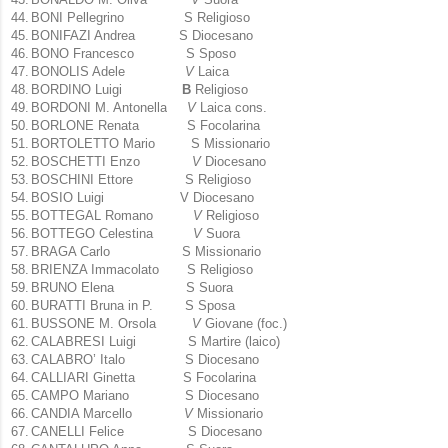
44.
BONI Pellegrino S Religioso
45.
BONIFAZI Andrea S Diocesano
46.
BONO Francesco S Sposo
47.
BONOLIS Adele
V
Laica
48.
BORDINO Luigi
B
Religioso
49.
BORDONI M. Antonella
V
Laica cons.
50.
BORLONE Renata S Focolarina
51.
BORTOLETTO Mario S Missionario
52.
BOSCHETTI Enzo
V
Diocesano
53.
BOSCHINI Ettore S Religioso
54.
BOSIO Luigi V Diocesano
55.
BOTTEGAL Romano
V
Religioso
56.
BOTTEGO Celestina
V
Suora
57.
BRAGA Carlo S Missionario
58.
BRIENZA Immacolato S Religioso
59.
BRUNO Elena S Suora
60.
BURATTI Bruna in P. S Sposa
61.
BUSSONE M. Orsola
V
Giovane (foc.)
62.
CALABRESI Luigi S Martire (laico)
63.
CALABRO’ Italo S Diocesano
64.
CALLIARI Ginetta S Focolarina
65.
CAMPO Mariano S Diocesano
66.
CANDIA Marcello
V
Missionario
67.
CANELLI Felice S Diocesano