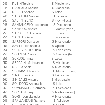
243.
RUBIN Tarcisio S Missionario
244.
RUOTOLO Dorindo S Diocesano
245.
RUSSO Alfonso S Laico
246.
SABATTINI Sandra
B
Giovane
247.
SALTINI ZENO S mov. (dioc.)
248.
SANTANGELO Ildebrando S Diocesano
249.
SANTORO Andrea S Martire (miss.)
250.
SARDIELLO Carolina S Suora
251.
SARTI Luciano S Diocesano
252.
SARTORI Bernardo S Missionario
253.
SAVILLI Teresa in U. S Sposa
254.
SCHIAVINATO Lucia S Laica cons
.
255.
SCORESE Santa S Giovane (foc.)
256.
SCRUGLI Irma S Laica
257.
SERAFINI Michelangelo
S Missionario
258.
SESSO Adele S Missionaria
259.
SGORBATI Leonella
B
Martire (Suora)
260.
SINAPI Luigina S Laica cons
.
261.
SINIBALDI Antonio S Missionario
262.
SOLIDORO Antonia M S Laica
263.
SOMMARUGA Germana S Laica cons
.
264.
SORGON Sergio S Martire (miss.)
265.
SORTI Danielangela V Missionaria
266.
SPALLANZANI Raffaele S Religioso
267.
SPERANZA di Gesù
B
Suora