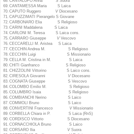
68.
CANTALUPO Anna S Suora
69.
CANTAMESSA Maria S Laica
70.
CAPUTO Ruggero
V
Diocesano
71.
CAPUZZIMATI Pierangelo S Giovane
72.
CARBONARO Elia S Religioso
73.
CARINI Maddalena S Laica
74.
CARLONI M. Teresa S Laica cons.
75.
CARRARO Giuseppe
V
Vescovo
76.
CECCARELLI M. Aristea S Laica
77.
CECCHIN Andrea M. S Religioso
78.
CECCHIN Luigi S Missionario
79.
CELLA M. Cristina in M. S Laica
80.
CHITI Gianfranco S Religioso
81.
CHIZZOLINI Vittorino S Laico cons.
82.
CIRESOLA Giovanni
V
Diocesano
83.
COGNATA Giuseppe S Vescovo
84.
COLOMBO Emilio M. S Religioso
85.
COLUMBRO
Isaia
S Religioso
86.
COMBIANCHI Nerino S Laico
87.
COMMOLI Bruno S Laico
88.
CONVERTINI Francesco
V
Missionario
89.
CORBELLA Chiara in P. S Laica (RnS)
90.
CORDISCO Vittorio S Diocesano
91.
CORNACCHIOLA Bruno S Laico
92.
CORSARO Ilia
V
Suora