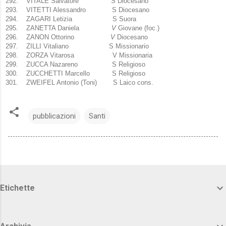
292.
VITALE Salvatore S Diocesano
293.
VITETTI Alessandro S Diocesano
294.
ZAGARI Letizia S Suora
295.
ZANETTA Daniela
V
Giovane (foc.)
296.
ZANON Ottorino
V
Diocesano
297.
ZILLI Vitaliano S Missionario
298.
ZORZA Vitarosa V Missionaria
299.
ZUCCA Nazareno S Religioso
300.
ZUCCHETTI Marcello S Religioso
301.
ZWEIFEL Antonio (Toni) S Laico cons.
pubblicazioni
Santi
Etichette