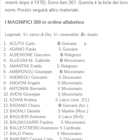
viventi dopo il 1970). Sono ben 301. Questa è la lista dei loro
nomi. Presto seguirà altro materiale.
I MAGNIFICI 300 in ordine alfabetico
Legenda: S= servo di Dio; V= venerabile;
B
= beato
1.
ACUTIS Carlo
B
Giovane p.
2.
ADAMO Paola S Giovane
3.
ALBERIONE Giacomo
B
Religioso
4.
ALLEGRA M. Gabriele
B
Missionario
5.
AMANTINI Eraldo S Religioso
6.
AMBROSOLI Giuseppe
B
Missionario
7.
ANDREOLI Giovanni S Diocesano
8.
ANGIONI Angelo S Missionario
9.
ANTONINI Bernardo
V
Missionario
10.
AVENI Giuseppe S Missionario
11.
AZIANI Andrea S Laico cons. (CL)
12.
BADANO Chiara
B
Giovane (foc.)
13.
BADIALI Daniele S Martire (Miss.)
14.
BAGLIERI Antonino S Laico (RnS)
15.
BALDASSARRI Paolino S Missionario
16.
BALLESTRERO Anastasio S Cardinale
17.
BALZI Pietro S Missionario
18.
BARONIO Cesare Carlo S Diocesano