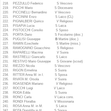
218.
PEZZULLO Federico S Vescovo
219.
PICCHI Mario S Diocesano
220.
PICCINELLI Bernardino
V
Vescovo
221.
PICCININI Enzo S Laico (CL)
222.
PIGNALBERI Quirico
V
Religioso
223.
PISAPIA Lucia S Laica
224.
PISTOCCHI Consilio S Sposo
225.
PORTA Dario S Focolarino (dioc.)
226.
PUGLISI Giuseppe
B
Martire (dioc.)
227.
RAMIN Ezechiele S Martire (miss.)
228.
RAMOGNINO Gioacchino S Religioso
229.
RAPARELLI Macrina
V
Suora
230.
RASTRELLI Giancarlo S Laico
231.
RESTIVO Mario Giuseppe S Giovane (scout)
232.
RIEZZO Nicola S Vescovo
233.
RIGON Ermelina S Suora
234.
RITTER Anna M. in I. S Sposa
235.
RIVATA M. Orsola
V
Suora
236.
ROASENDA Mariano
V
Religioso
237.
ROCCHI Luigi
V
Laico
238.
RODA Edda S Suora
239.
RONCI Carla
V
Laica cons.
240.
RONDI Floralba V Missionaria
241.
ROSA Anna M. in M. S Laica
242.
ROTA Domitilla in H. S Sposa