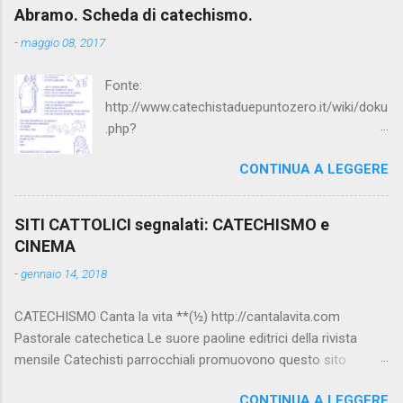
Abramo. Scheda di catechismo.
-
maggio 08, 2017
Fonte:
http://www.catechistaduepuntozero.it/wiki/doku
.php?
id=catechesi_cresima:diario_sergio_imma
CONTINUA A LEGGERE
SITI CATTOLICI segnalati: CATECHISMO e
CINEMA
-
gennaio 14, 2018
CATECHISMO Canta la vita **(½) http://cantalavita.com
Pastorale catechetica Le suore paoline editrici della rivista
mensile Catechisti parrocchiali promuovono questo sito
contenente molto materiale per la catechesi (anche liturgica).
CONTINUA A LEGGERE