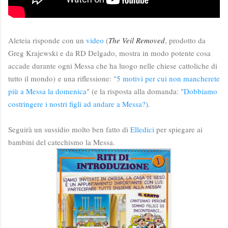
Aleteia risponde con un
video
(
The Veil Removed
, prodotto da
Greg Krajewski e da RD Delgado, mostra in modo potente cosa
accade durante ogni Messa che ha luogo nelle chiese cattoliche di
tutto il mondo)
e una riflessione: "
5 motivi per cui non mancherete
più a Messa la domenica
" (e la risposta alla domanda: "
Dobbiamo
costringere i nostri figli ad andare a Messa?
).
Seguirà un sussidio molto ben fatto di
Elledici
per spiegare ai
bambini del catechismo la Messa.