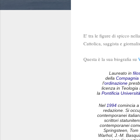
E' tra le figure di spicco nel
Cattolica, saggista e giornalis
Questa è la sua biografia su
Laureato in
filo
della
Compagnia 
l'
ordinazione
presbi
licenza in Teologia 
la
Pontificia Universi
Nel
1994
comincia a s
redazione. Si occup
contemporanei italiani
scrittori statunit
contemporanei come 
Springsteen, Tom W
Warhol, J.-M. Basquia