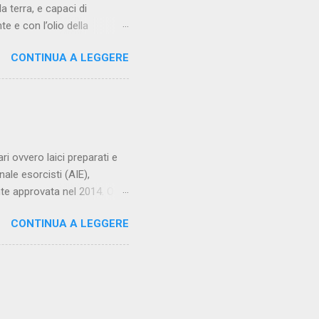
a terra, e capaci di
e e con l’olio della
iù dolce per il loro riposo
CONTINUA A LEGGERE
 occhi partano inviti a
. Dalle loro mani grondi il
i di abiti nuziali. E cingili
hiera per il parroco –
ri ovvero laici preparati e
ale esorcisti (AIE),
nte approvata nel 2014. Ogni
ere autorizzato dal proprio
CONTINUA A LEGGERE
. Su internet ne ho
lo, ai gruppi carismatici. Fra
Servi del Cuore Immacolato di
ita, p. Daniele Libanori .
Calasso, vice responsabile