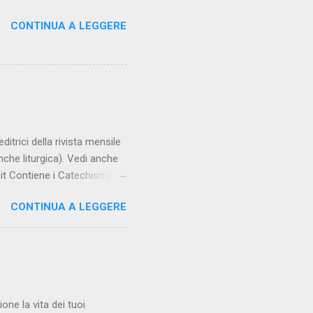
CONTINUA A LEGGERE
trici della rivista mensile
che liturgica). Vedi anche
it Contiene i Catechismo
encicliche, scritti di Albino
CONTINUA A LEGGERE
o completo su:
ca.it COMPENDIO :
atechista 2.0 **½
00 da Sergio Della Lena e
one la vita dei tuoi