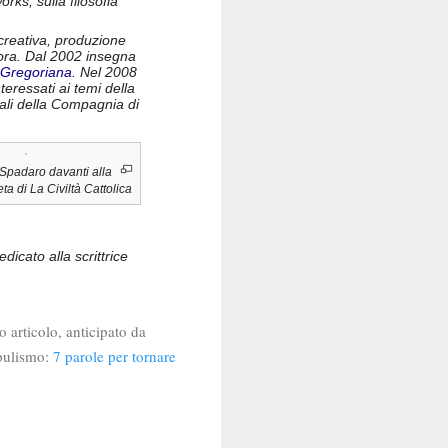
rks, sulla filosofia
 creativa, produzione
cora. Dal 2002 insegna
à Gregoriana
. Nel 2008
eressati ai temi della
urali della Compagnia di
Spadaro davanti alla
eta di
La Civiltà Cattolica
dicato alla scrittrice
 articolo, anticipato da
opulismo:
7 parole per tornare