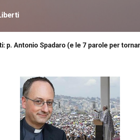
Passa ai contenuti principali
iberti
i: p. Antonio Spadaro (e le 7 parole per torn