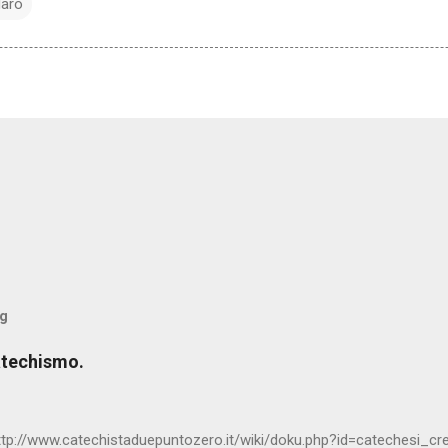
aro
og
atechismo.
ttp://www.catechistaduepuntozero.it/wiki/doku.php?id=catechesi_c