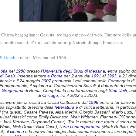
la Chiesa bergogliana: Gesuita, teologo esperto del web, Direttore della pr
ta molto social. E' tra i collaboratori più stretti di papa Francesco.
Wikipedia
: nato a Messina nel 1966,
sofia
nel
1988
presso l'
Università degli Studi di Messina
, entra subito d
di Gesù
. Insegna lettere a
Roma
per 2 anni dal
1991
al
1993
. Il 21 di
terale e il 24 maggio
2007
pronuncia i voti solenni nella Compagnia d
Fondamentale, il diploma in Comunicazioni Sociali, il dottorato di ricer
tà Gregoriana
di Roma. Completa la sua formazione negli
Stati Uniti
, nel
di
Chicago
, tra il 2002 e il 2003.
crivere per la rivista La Civiltà Cattolica e dal
1998
entra a far parte in
a soprattutto di teoria della
letteratura
e di critica letteraria, in partico
 (tra questi, Cesare Pavese, Alda Merini, Giorgio Bassani, Mario Luzi, Pi
ensi (dai classici come Emily Dickinson, Walt Withman, Flannery O'Conn
Jack Kerouac, Raymond Carver). Tra le materie che tratta vi sono an
aits, Nick Drake, Nick Cave), l'
arte contemporanea
(Mark Rothko, Ed
t), il
cinema
e le nuove tecnologie della comunicazione e il loro impatt