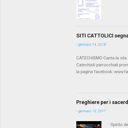
SITI CATTOLICI segn
-
gennaio 14, 2018
CATECHISMO Canta la vita **
Catechisti parrocchiali pro
la pagina facebook: www.f
della Chiesa Cattolica, la Bi
Luciani, oroscopo... da rid
www.vatican.va/archive/IT
www.vatican.va/archive/c
Preghiere per i sacerd
www.catechistaduepuntozero.
-
gennaio 15, 2017
Imma , ...
Spirito d