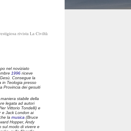
estigiosa rivista La Civiltà
opo nel noviziato
cembre
1996
riceve
i Gesù. Consegue la
ca in Teologia presso
la Provincia dei gesuiti
 maniera stabile della
lare legata ad autori
er Vittorio Tondelli) e
or e Jack London ai
che la
musica
(Bruce
ward Hopper, Andy
o sul modo di vivere e