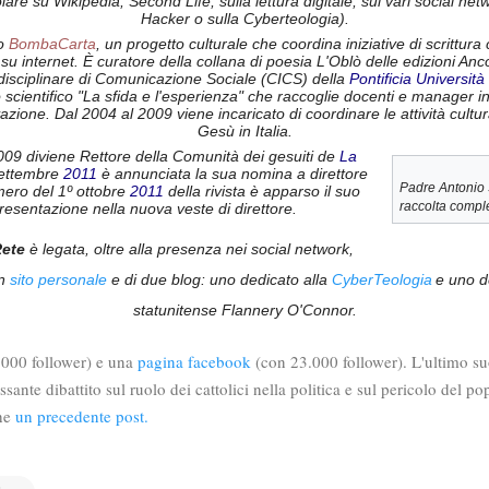
lare su Wikipedia, Second Life, sulla lettura digitale, sui vari social netwo
Hacker o sulla Cyberteologia).
o
BombaCarta
, un progetto culturale che coordina iniziative di scrittura
 su internet. È curatore della collana di poesia L'Oblò delle edizioni An
rdisciplinare di Comunicazione Sociale (CICS) della
Pontificia Universit
 scientifico "La sfida e l'esperienza" che raccoglie docenti e manager int
ovazione. Dal 2004 al 2009 viene incaricato di coordinare le attività cult
Gesù in Italia.
009 diviene Rettore della Comunità dei gesuiti de
La
 settembre
2011
è annunciata la sua nomina a direttore
Padre Antonio 
umero del 1º ottobre
2011
della rivista è apparso il suo
raccolta compl
presentazione nella nuova veste di direttore.
Rete
è legata, oltre alla presenza nei social network,
un
sito personale
e di due blog: uno dedicato alla
CyberTeologia
e uno de
statunitense Flannery O'Connor
.
.000 follower) e una
pagina facebook
(con 23.000 follower). L'ultimo suo
sante dibattito sul ruolo dei cattolici nella politica e sul pericolo del p
che
un precedente post.