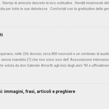
i. Riempi di amicizie discrete la loro solitudine. Rendili innamorati dell
dia per tutte le sue debolezze. Confortali con la gratitudine della gent
 fraterna. Ristora la loro stanchezza, perché non trovino appoggio p
lla spalla del Maestro. Liberali dalla paura di non farcela più. Dai loro
 trasparenze. Dal loro cuore si sprigioni audacia mista a tenerezza
tutto ciò che accarezzano. Fa’ risplendere di gioia i loro corpi. Rivestil
ti
re di luce. Perché, per essi e per tutti, lo sposo non tarderà. *** Preg
ignore, Ti ringraziamo di averci dato un uomo, no...
 operano, nelle 226 diocesi, circa 800 esorcisti e un centinaio di ausilia
 senza mandato [1] che non sono soci dell’ Associazione internazion
e voluta da don Gabriele Amorth agli inizi degli anni ‘90 e ufficialme
 tenuto a nominare almeno un esorcista che, in ogni caso, deve ess
Per contattare un esorcista è dunque opportuno rivolgersi in diocesi
i alcuni che vado a presentare. Molti di loro sono legati, a diverso tito
isti italiani più noti c’è p. Francesco BAMONTE (1960), religioso dei 
: immagini, frasi, articoli e preghiere
ttuale presidente dell’Aie. Opera a Roma come il vescovo ausiliare gesu
 nella zona della capitale, alle porte di Roma troviamo don Biagio 
a ecumenica Taddeide di Ri...