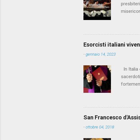
presbiter
misericor
comunione
se non su
sovrumane
crisma su 
Esorcisti italiani viven
con cintu
-
gennaio 14, 2023
anonimo S
In Italia
sacerdoti
fortement
vescovo è
vescovo. 
individuat
gli esorc
San Francesco d'Assisi
Maria , a
-
ottobre 04, 2018
Rimanendo
della cas