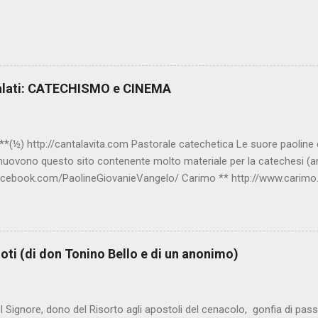
alati: CATECHISMO e CINEMA
(½) http://cantalavita.com Pastorale catechetica Le suore paoline edi
muovono questo sito contenente molto materiale per la catechesi (an
acebook.com/PaolineGiovanieVangelo/ Carimo ** http://www.carimo.
bbia a Fumetti (novità assoluta in internet), il pensiero di S.Tommaso, 
ere, e altri temi interessanti. Catechismo della Chiesa Cattolica Test
A0014/_INDEX.HTM ; Indice e testo su: www.catechismochiesacattoli
ompendium_ccc/documents/archive_2005_compendium-ccc_it.html C
oti (di don Tonino Bello e di un anonimo)
it www.catechista.it Sito liturgico e di catechesi Sito curato dal 20
el Signore, dono del Risorto agli apostoli del cenacolo, gonfia di passi