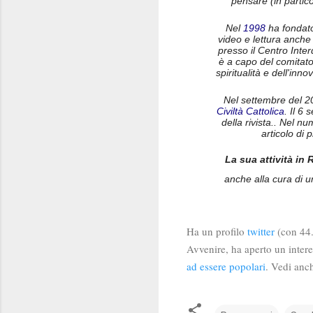
pensare (in partico
Nel
1998
ha fondat
video e lettura anche
presso il Centro Inte
è a capo del comitato
spiritualità e dell'inn
Nel settembre del 2
Civiltà Cattolica
. Il 6
della rivista.. Nel n
articolo di 
La sua attività in 
anche alla cura di 
Ha un profilo
twitter
(con 44
Avvenire, ha aperto un interes
ad essere popolari
. Vedi an