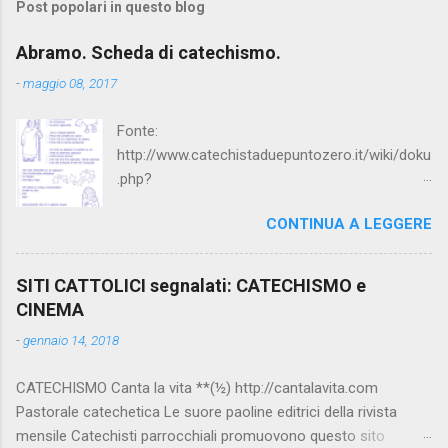
Post popolari in questo blog
Abramo. Scheda di catechismo.
-
maggio 08, 2017
Fonte:
http://www.catechistaduepuntozero.it/wiki/doku
.php?
id=catechesi_cresima:diario_sergio_imma
CONTINUA A LEGGERE
SITI CATTOLICI segnalati: CATECHISMO e
CINEMA
-
gennaio 14, 2018
CATECHISMO Canta la vita **(½) http://cantalavita.com
Pastorale catechetica Le suore paoline editrici della rivista
mensile Catechisti parrocchiali promuovono questo sito