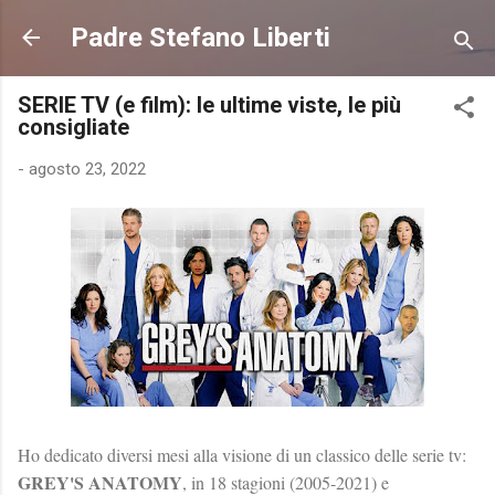
Passa ai contenuti principali
Padre Stefano Liberti
SERIE TV (e film): le ultime viste, le più
consigliate
-
agosto 23, 2022
Ho dedicato diversi mesi alla visione di un classico delle serie tv:
GREY'S ANATOMY
, in 18 stagioni (2005-2021) e