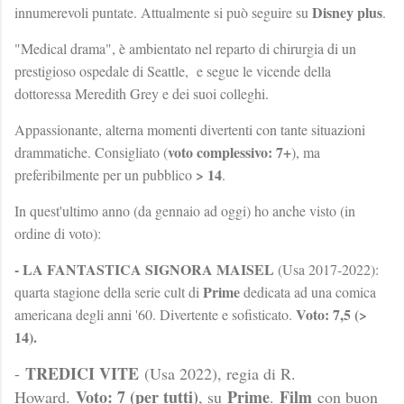
Disney plus
innumerevoli puntate. Attualmente si può seguire su
.
"Medical drama", è ambientato nel reparto di chirurgia di un
prestigioso ospedale di Seattle, e segue le vicende della
dottoressa Meredith Grey e dei suoi colleghi.
Appassionante, alterna momenti divertenti con tante situazioni
voto complessivo: 7+
drammatiche. Consigliato (
), ma
> 14
preferibilmente per un pubblico
.
In quest'ultimo anno (da gennaio ad oggi) ho anche visto (in
ordine di voto):
- LA FANTASTICA SIGNORA MAISEL
(Usa 2017-2022):
Prime
quarta stagione della serie cult di
dedicata ad una comica
Voto: 7,5 (>
americana degli anni '60. Divertente e sofisticato.
14).
TREDICI VITE
-
(Usa 2022), regia di R.
Voto: 7 (per tutti)
Prime
Film
Howard.
, su
.
con buon