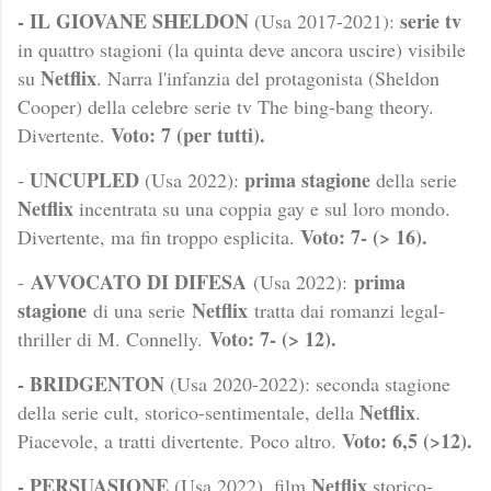
- IL GIOVANE SHELDON
serie tv
(Usa 2017-2021):
in quattro stagioni (la quinta deve ancora uscire) visibile
Netflix
su
. Narra l'infanzia del protagonista (Sheldon
Cooper) della celebre serie tv The bing-bang theory.
Voto: 7 (per tutti).
Divertente.
UNCUPLED
prima stagione
-
(Usa 2022):
della serie
Netflix
incentrata su una coppia gay e sul loro mondo.
Voto: 7- (> 16).
Divertente, ma fin troppo esplicita.
AVVOCATO DI DIFESA
prima
-
(Usa 2022):
stagione
Netflix
di una serie
tratta dai romanzi legal-
Voto: 7- (> 12).
thriller di M. Connelly.
- BRIDGENTON
(Usa 2020-2022): seconda stagione
Netflix
della serie cult, storico-sentimentale, della
.
Voto: 6,5 (>12).
Piacevole, a tratti divertente. Poco altro.
- PERSUASIONE
Netflix
(Usa 2022), film
storico-