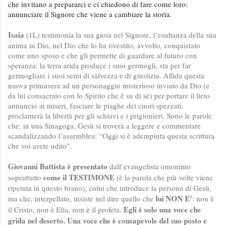
che invitano a prepararci e ci chiedono di fare come loro:
annunciare il Signore che viene a cambiare la storia.
Isaia
(1L) testimonia la sua gioia nel Signore, l’esultanza della sua
anima in Dio, nel Dio che lo ha rivestito, avvolto, conquistato
come uno sposo e che gli permette di guardare al futuro con
speranza: la terra arida produce i suoi germogli, sta per far
germogliare i suoi semi di salvezza e di giustizia. Affida questa
nuova primavera ad un personaggio misterioso inviato da Dio (e
da lui consacrato con lo Spirito che è su di sé) per portare il lieto
annuncio ai miseri, fasciare le piaghe dei cuori spezzati,
proclamerà la libertà per gli schiavi e i prigionieri.
Sono le parole
che, in una Sinagoga, Gesù si troverà a leggere e commentare
scandalizzando l’assemblea: “Oggi si è adempiuta questa scrittura
che voi avete udito”.
Giovanni Battista è presentato
dall’evangelista omonimo
come il TESTIMONE
soprattutto
(è la parola che più volte viene
ripetuta in questo brano), colui che introduce la persona di Gesù,
lui NON E’
ma che, interpellato, insiste nel dire quello che
: non è
Egli è solo una voce che
il Cristo, non è Elia, non è il profeta.
grida nel deserto.
Una voce che è consapevole del suo posto e