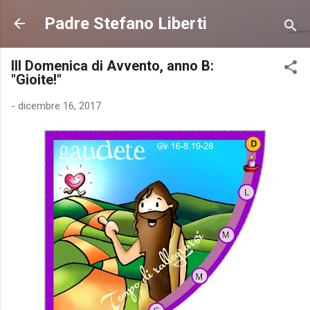
Passa ai contenuti principali
Padre Stefano Liberti
III Domenica di Avvento, anno B:
"Gioite!"
-
dicembre 16, 2017