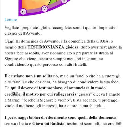
Letture
Vegliate- preparate- gioite- accogliete: sono i quattro imperativi
classici dell’Avvento.
Oggi, III domenica di Avvento, è la domenica della GIOIA, o
TESTIMONIANZA gioiosa
meglio della
: dopo aver risvegliato la
nostra fede assopita, aver ricominciato a preparare la strada al
Signore che viene, occorre sempre metterci in cammino
condividendo questo percorso con altri fratelli.
Il cristiano non è un solitario
, ma è un fratello che ha a cuore gli
altri fratelli e che desidera, ha bisogno di condividere la sua fede.
qui il dovere di testimoniare, di annunciare in modo
Da
credibile, il motivo per cui rallegrarci
(“gioisci” diceva l’angelo
a Maria): “perché il Signore è vicino”, ti sta accanto, ti protegge,
vuole il tuo bene, gli interessi, ha a cuore la tua felicità…
I personaggi biblici di riferimento sono quelli della domenica
scorsa: Isaia e Giovanni Battista
, testimoni scomodi, ma credibili