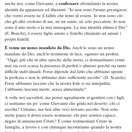
confessare
anche noi, come Giovanni, a
sfrondando la nostra
identità da apparenze ed illusioni: “Io non sono l'uomo prestigioso
che vorrei essere ne il fallito che temo di essere. Io non sono ciò
che gli altri credono di me, né un santo, né solo peccatore. Io non
sono il mio ruolo o la mia immagine. La mia identità ultima è Dio”
(E. Ronchi), è essere figlio amato e fratello chiamato ad amare i
propri fratelli.
E venne un uomo mandato da Dio.
Anch'io sono un uomo
mandato da Dio, anch'io testimone di luce, ognuno un profeta.
“Oggi, più che in altre epoche della storia, ci domandiamo come
mai sia così scarsa la presenza di profeti o almeno perché sia tanto
difficile individuarli. Forse dipende dal fatto che abbiamo spento
la profezia o non le abbiamo dato sufficiente ascolto” (D. Scaiola).
Forse abbiamo lasciato che la nostra fede si sia intiepidita,
l’abbiamo lasciata inerte, senza alimentarla?
A volte noi sacerdoti, ma penso ugualmente ai genitori con i figli,
ci sentiamo un po’ come Giovanni che grida nel deserto: chi ci
ascolta? Urliamo, ma ben altre voci trovano ascolto. Non solo:
mette paura il dover essere testimoni: chi può sentirsi capace,
degno di annunciare Cristo? E come testimoniare Cristo in
famiglia, a lavoro e con chiunque incontriamo quando la nostra