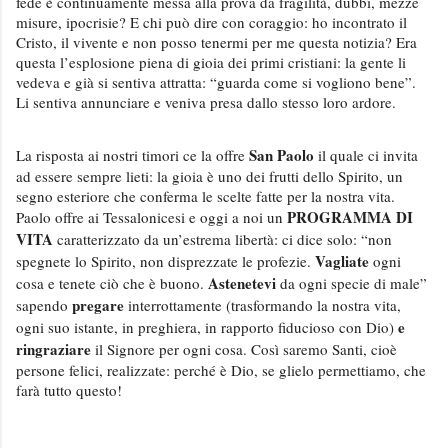
fede è continuamente messa alla prova da fragilità, dubbi, mezze
misure, ipocrisie? E chi può dire con coraggio: ho incontrato il
Cristo, il vivente e non posso tenermi per me questa notizia? Era
questa l’esplosione piena di gioia dei primi cristiani: la gente li
vedeva e già si sentiva attratta: “guarda come si vogliono bene”.
Li sentiva annunciare e veniva presa dallo stesso loro ardore.
San Paolo
La risposta ai nostri timori ce la offre
il quale ci invita
ad essere sempre lieti: la gioia è uno dei frutti dello Spirito, un
segno esteriore che conferma le scelte fatte per la nostra vita.
PROGRAMMA DI
Paolo offre ai Tessalonicesi e oggi a noi un
VITA
caratterizzato da un’estrema libertà: ci dice solo: “non
Vagliate
spegnete lo Spirito, non disprezzate le profezie.
ogni
Astenetevi
cosa e tenete ciò che è buono.
da ogni specie di male”
pregare
sapendo
interrottamente (trasformando la nostra vita,
e
ogni suo istante, in preghiera, in rapporto fiducioso con Dio)
ringraziare
il Signore per ogni cosa. Così saremo Santi, cioè
persone felici, realizzate: perché è Dio, se glielo permettiamo, che
farà tutto questo!