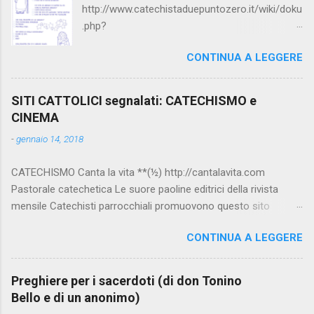
http://www.catechistaduepuntozero.it/wiki/doku
.php?
id=catechesi_cresima:diario_sergio_imma
CONTINUA A LEGGERE
SITI CATTOLICI segnalati: CATECHISMO e
CINEMA
-
gennaio 14, 2018
CATECHISMO Canta la vita **(½) http://cantalavita.com
Pastorale catechetica Le suore paoline editrici della rivista
mensile Catechisti parrocchiali promuovono questo sito
contenente molto materiale per la catechesi (anche liturgica).
CONTINUA A LEGGERE
Vedi anche la pagina facebook:
www.facebook.com/PaolineGiovanieVangelo/ Carimo **
http://www.carimo.it Contiene i Catechismo della Chiesa
Preghiere per i sacerdoti (di don Tonino
Cattolica, la Bibbia a Fumetti (novità assoluta in internet), il
Bello e di un anonimo)
pensiero di S.Tommaso, encicliche, scritti di Albino Luciani,