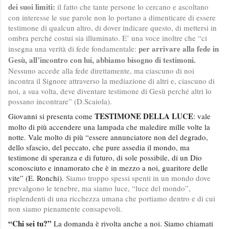
dei suoi limiti:
il fatto che tante persone lo cercano e ascoltano
con interesse le sue parole non lo portano a dimenticare di essere
testimone di qualcun altro, di dover indicare questo, di mettersi in
ombra perché costui sia illuminato. E’ una voce inoltre che “ci
per arrivare alla fede in
insegna una verità di fede fondamentale:
Gesù, all’incontro con lui, abbiamo bisogno di testimoni.
Nessuno accede alla fede direttamente, ma ciascuno di noi
incontra il Signore attraverso la mediazione di altri e, ciascuno di
noi, a sua volta, deve diventare testimone di Gesù perché altri lo
possano incontrare” (D.Scaiola).
TESTIMONE DELLA LUCE
Giovanni si presenta come
: vale
molto di più accendere una lampada che maledire mille volte la
notte. Vale molto di più “essere annunciatore non del degrado,
dello sfascio, del peccato, che pure assedia il mondo, ma
testimone di speranza e di futuro, di sole possibile, di un Dio
sconosciuto e innamorato che è in mezzo a noi, guaritore delle
vite” (E. Ronchi).
Siamo troppo spessi spenti in un mondo dove
prevalgono le tenebre, ma siamo luce, “luce del mondo”,
risplendenti di una ricchezza umana che portiamo dentro e di cui
non siamo pienamente consapevoli.
“Chi sei tu?”
La domanda è rivolta anche a noi. Siamo chiamati