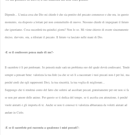
Dipende... L'unica cosa che Dio mi chiede è che sia pentito del peccato commesso e che ora, in questo
momento, sia disposto a lottare per non commetterlo di nuovo. Nessuno chiede di impegnare il futuro
che ignoriamo. Cosa succederà tra quindici giorni? Non lo so. Mi viene chiesto di essere sinceramente
deciso, davvero, ora, a rifiutare il peccato. Il futuro va lasciato nelle mani di Dio.
-E se il confessore pensa male di me?-
Il sacerdote è lì per perdonare. Se penserà male sarà un problema suo del quale dovrà confessarsi. Tende
sempre a pensare bene: valorizza la tua fede (sa che se sei lì a raccontare i tuoi peccati non è per lui, ma
perché credi che egli rappresenti Dio), la tua sincerità, la tua voglia di migliorare...
Suppongo che ti renderai conto del fatto che sedersi ad ascoltare peccati gratuitamente per ore non si fa
se non per amore delle anime. Per questo se ti dedica del tempo, se ti ascolta con attenzione, è perché
vuole aiutarti e gli importa di te. Anche se non ti conosce ti valorizza abbastanza da volerti aiutare ad
andare in Cielo.
-E se il sacerdote poi racconta a qualcuno i miei peccati?-