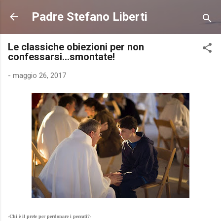
Passa ai contenuti principali
Padre Stefano Liberti
Le classiche obiezioni per non
confessarsi...smontate!
-
maggio 26, 2017
-Chi è il prete per perdonare i peccati?-