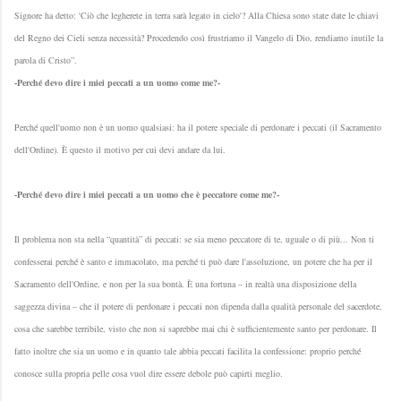
Signore ha detto: 'Ciò che legherete in terra sarà legato in cielo'? Alla Chiesa sono state date le chiavi
del Regno dei Cieli senza necessità? Procedendo così frustriamo il Vangelo di Dio, rendiamo inutile la
parola di Cristo”.
-Perché devo dire i miei peccati a un uomo come me?-
Perché quell'uomo non è un uomo qualsiasi: ha il potere speciale di perdonare i peccati (il Sacramento
dell'Ordine). È questo il motivo per cui devi andare da lui.
-Perché devo dire i miei peccati a un uomo che è peccatore come me?-
Il problema non sta nella “quantità” di peccati: se sia meno peccatore di te, uguale o di più... Non ti
confesserai perché è santo e immacolato, ma perché ti può dare l'assoluzione, un potere che ha per il
Sacramento dell'Ordine, e non per la sua bontà. È una fortuna – in realtà una disposizione della
saggezza divina – che il potere di perdonare i peccati non dipenda dalla qualità personale del sacerdote,
cosa che sarebbe terribile, visto che non si saprebbe mai chi è sufficientemente santo per perdonare. Il
fatto inoltre che sia un uomo e in quanto tale abbia peccati facilita la confessione: proprio perché
conosce sulla propria pelle cosa vuol dire essere debole può capirti meglio.