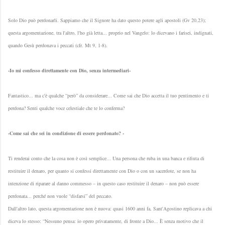
Solo Dio può perdonarli. Sappiamo che il Signore ha dato questo potere agli apostoli (Gv 20,23);
questa argomentazione, tra l'altro, l'ho già letta... proprio nel Vangelo: lo dicevano i farisei, indignati,
quando Gesù perdonava i peccati (cfr. Mt 9, 1-8).
-Io mi confesso direttamente con Dio, senza intermediari-
Fantastico... ma c'è qualche “però” da considerare... Come sai che Dio accetta il tuo pentimento e ti
perdona? Senti qualche voce celestiale che te lo conferma?
-Come sai che sei in condizione di essere perdonato? -
Ti renderai conto che la cosa non è così semplice... Una persona che ruba in una banca e rifiuta di
restituire il denaro, per quanto si confessi direttamente con Dio o con un sacerdote, se non ha
intenzione di riparare al danno commesso – in questo caso restituire il denaro – non può essere
perdonata... perché non vuole “disfarsi” del peccato.
Dall'altro lato, questa argomentazione non è nuova: quasi 1600 anni fa, Sant'Agostino replicava a chi
diceva lo stesso: “Nessuno pensa: io opero privatamente, di fronte a Dio... È senza motivo che il