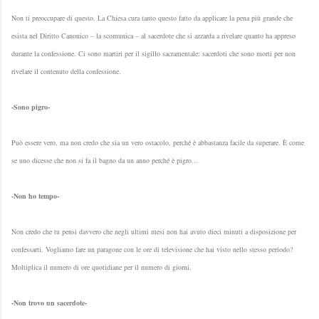
Non ti preoccupare di questo. La Chiesa cura tanto questo fatto da applicare la pena più grande che
esista nel Diritto Canonico – la scomunica – al sacerdote che si azzarda a rivelare quanto ha appreso
durante la confessione. Ci sono martiri per il sigillo sacramentale: sacerdoti che sono morti per non
rivelare il contenuto della confessione.
-Sono pigro-
Può essere vero, ma non credo che sia un vero ostacolo, perché è abbastanza facile da superare. È come
se uno dicesse che non si fa il bagno da un anno perché è pigro...
-Non ho tempo-
Non credo che tu pensi davvero che negli ultimi mesi non hai avuto dieci minuti a disposizione per
confessarti. Vogliamo fare un paragone con le ore di televisione che hai visto nello stesso periodo?
Moltiplica il numero di ore quotidiane per il numero di giorni.
-Non trovo un sacerdote-