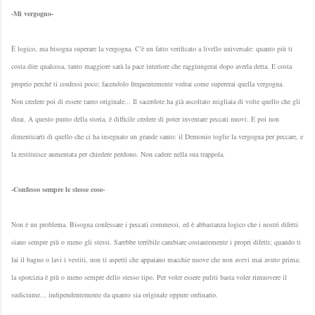
-Mi vergogno-
È logico, ma bisogna superare la vergogna. C'è un fatto verificato a livello universale: quanto più ti
costa dire qualcosa, tanto maggiore sarà la pace interiore che raggiungerai dopo averla detta. E costa
proprio perché ti confessi poco; facendolo frequentemente vedrai come supererai quella vergogna.
Non credere poi di essere tanto originale... Il sacerdote ha già ascoltato migliaia di volte quello che gli
dirai. A questo punto della storia, è difficile credere di poter inventare peccati nuovi. E poi non
dimenticarti di quello che ci ha insegnato un grande santo: il Demonio toglie la vergogna per peccare, e
la restituisce aumentata per chiedere perdono. Non cadere nella sua trappola.
-Confesso sempre le stesse cose-
Non è un problema. Bisogna confessare i peccati commessi, ed è abbastanza logico che i nostri difetti
siano sempre più o meno gli stessi. Sarebbe terribile cambiare costantemente i propri difetti; quando ti
fai il bagno o lavi i vestiti, non ti aspetti che appaiano macchie nuove che non avevi mai avuto prima;
la sporcizia è più o meno sempre dello stesso tipo. Per voler essere puliti basta voler rimuovere il
sudiciume... indipendentemente da quanto sia originale oppure ordinario.