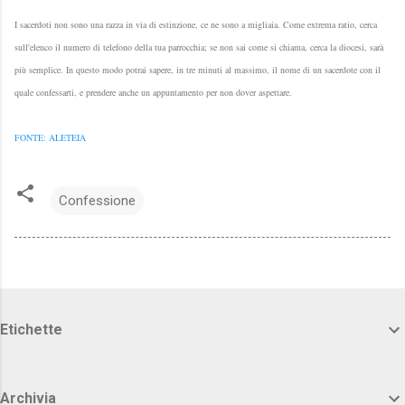
I sacerdoti non sono una razza in via di estinzione, ce ne sono a migliaia. Come extrema ratio, cerca
sull'elenco il numero di telefono della tua parrocchia; se non sai come si chiama, cerca la diocesi, sarà
più semplice. In questo modo potrai sapere, in tre minuti al massimo, il nome di un sacerdote con il
quale confessarti, e prendere anche un appuntamento per non dover aspettare.
FONTE: ALETEIA
Confessione
Etichette
Archivia