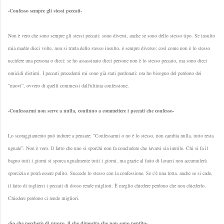
-Confesso sempre gli stessi peccati-
Non è vero che sono sempre gli stessi peccati: sono diversi, anche se sono dello stesso tipo. Se insulto
mia madre dieci volte, non si tratta dello stesso insulto, è sempre diverso; così come non è lo stesso
uccidere una persona o dieci: se ho assassinato dieci persone non è lo stesso peccato, ma sono dieci
omicidi distinti. I peccati precedenti mi sono già stati perdonati; ora ho bisogno del perdono dei
“nuovi”, ovvero di quelli commessi dall'ultima confessione.
-Confessarmi non serve a nulla, continuo a commettere i peccati che confesso-
Lo scoraggiamento può indurre a pensare: “Confessarmi o no è lo stesso, non cambia nulla, tutto resta
uguale”. Non è vero. Il fatto che uno si sporchi non fa concludere che lavarsi sia inutile. Chi si fa il
bagno tutti i giorni si sporca ugualmente tutti i giorni, ma grazie al fatto di lavarsi non accumulerà
sporcizia e potrà essere pulito. Succede lo stesso con la confessione. Se c'è una lotta, anche se si cade,
il fatto di togliersi i peccati di dosso rende migliori. È meglio chiedere perdono che non chiederlo.
Chiedere perdono ci rende migliori.
-So che peccherò di nuovo, il che dimostra che non sono pentito-