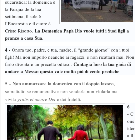
eucaristica: la domenica è
la Pasqua della tua
settimana, il sole è
l’Eucarestia e il cuore è
La Domenica Papà Dio vuole tutti i Suoi figli a
Cristo Risorto.
pranzo a casa Sua.
4 -
Onora tuo, padre, e tua, madre, il “grande giorno” con i tuoi
figli! Ma non imporlo neanche ai ragazzi, e non ricattarli mai. Non
Contagia loro la tua gioia di
farlo diventare un precetto odioso.
andare a Messa: questo vale molto più di cento prediche
.
5 – Non ammazzare la domenica con il doppio lavoro
,
soprattutto se remunerativo: non venderla non violarla ma
vivila
gratis et amore Dei
e dei fratelli.
6
-
C
ons
ider
a il