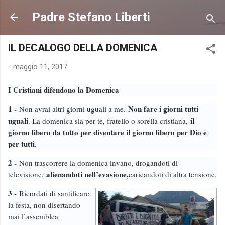
Passa ai contenuti principali
Padre Stefano Liberti
IL DECALOGO DELLA DOMENICA
-
maggio 11, 2017
I Cristiani difendono la Domenica
1 -
Non fare i giorni tutti
Non avrai altri giorni uguali a me.
uguali
il
. La domenica sia per te, fratello o sorella cristiana,
giorno libero da tutto per diventare il giorno libero per Dio e
per tutti
.
2 -
Non trascorrere la domenica invano, drogandoti di
alienandoti nell’evasione,
televisione,
caricandoti di altra tensione.
3 -
Ricordati di santificare
la festa, non disertando
mai l’assemblea