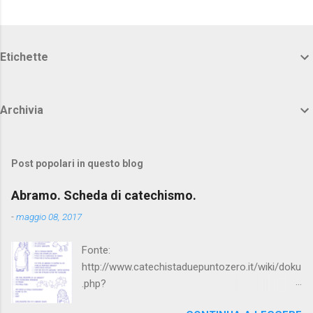
Etichette
Archivia
Post popolari in questo blog
Abramo. Scheda di catechismo.
-
maggio 08, 2017
Fonte:
http://www.catechistaduepuntozero.it/wiki/doku
.php?
id=catechesi_cresima:diario_sergio_imma