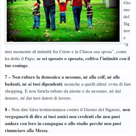
Gio
rno
del
Sig
nor
e
“il
mio momento di intimità fra Cristo e la Chiesa sua sposa”, come
se sei sposato o sposata, coltiva l’intimità con il
ha detto il Papa;
tuo coniuge
.
7 – Non rubare la domenica a nessuno, né alla colf, né alle
badanti, né ai tuoi dipendenti
; neanche a quelli altrui: evita di fare
shopping. E non fartela rubare da niente e da nessuno, né dal
denaro, né dai tuoi datori di lavoro.
8 -
non
Non dire falsa testimonianza contro il Giorno del Signore,
vergognarti di dire ai tuoi amici non credenti che non puoi
andare con loro in campagna o allo stadio perché non puoi
rinunciare alla Messa
.