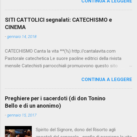
CONTINUA A LEGGERE
SITI CATTOLICI segnalati: CATECHISMO e
CINEMA
-
gennaio 14, 2018
CATECHISMO Canta la vita **(½) http://cantalavita.com
Pastorale catechetica Le suore paoline editrici della rivista
mensile Catechisti parrocchiali promuovono questo sito
contenente molto materiale per la catechesi (anche liturgica).
CONTINUA A LEGGERE
Vedi anche la pagina facebook:
www.facebook.com/PaolineGiovanieVangelo/ Carimo **
http://www.carimo.it Contiene i Catechismo della Chiesa
Preghiere per i sacerdoti (di don Tonino
Cattolica, la Bibbia a Fumetti (novità assoluta in internet), il
Bello e di un anonimo)
pensiero di S.Tommaso, encicliche, scritti di Albino Luciani,
-
gennaio 15, 2017
oroscopo... da ridere, e altri temi interessanti. Catechismo
della Chiesa Cattolica Testo completo su:
Spirito del Signore, dono del Risorto agli
www.vatican.va/archive/ITA0014/_INDEX.HTM ; Indice e testo
apostoli del cenacolo, gonfia di passione la vita