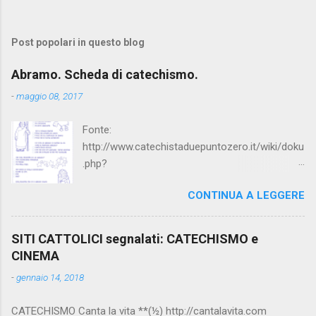
Post popolari in questo blog
Abramo. Scheda di catechismo.
-
maggio 08, 2017
Fonte:
http://www.catechistaduepuntozero.it/wiki/doku
.php?
id=catechesi_cresima:diario_sergio_imma
CONTINUA A LEGGERE
SITI CATTOLICI segnalati: CATECHISMO e
CINEMA
-
gennaio 14, 2018
CATECHISMO Canta la vita **(½) http://cantalavita.com