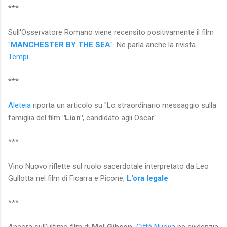
***
Sull'Osservatore Romano viene recensito positivamente il film
"
MANCHESTER BY THE SEA
". Ne parla anche la rivista
Tempi
.
***
Aleteia
riporta un articolo su "Lo straordinario messaggio sulla
famiglia del film
"Lion"
, candidato agli Oscar"
***
Vino Nuovo riflette sul ruolo sacerdotale interpretato da Leo
Gullotta nel film di Ficarra e Picone,
L'ora legale
***
Ancora sull'ultimo film di
Mel Gibson,
Città Nuova
ne evidenzia