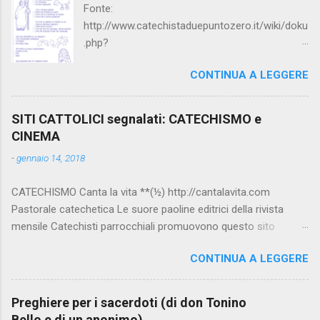
Fonte:
http://www.catechistaduepuntozero.it/wiki/doku
.php?
id=catechesi_cresima:diario_sergio_imma
CONTINUA A LEGGERE
SITI CATTOLICI segnalati: CATECHISMO e
CINEMA
-
gennaio 14, 2018
CATECHISMO Canta la vita **(½) http://cantalavita.com
Pastorale catechetica Le suore paoline editrici della rivista
mensile Catechisti parrocchiali promuovono questo sito
contenente molto materiale per la catechesi (anche liturgica).
CONTINUA A LEGGERE
Vedi anche la pagina facebook:
www.facebook.com/PaolineGiovanieVangelo/ Carimo **
http://www.carimo.it Contiene i Catechismo della Chiesa
Preghiere per i sacerdoti (di don Tonino
Cattolica, la Bibbia a Fumetti (novità assoluta in internet), il
Bello e di un anonimo)