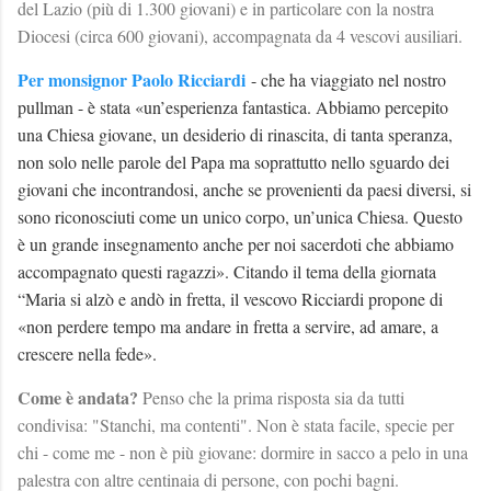
del Lazio (più di 1.300 giovani) e in particolare con la nostra
Diocesi (circa 600 giovani), accompagnata da 4 vescovi ausiliari.
Per monsignor Paolo Ricciardi
- che ha viaggiato nel nostro
pullman - è stata «un’esperienza fantastica. Abbiamo percepito
una Chiesa giovane, un desiderio di rinascita, di tanta speranza,
non solo nelle parole del Papa ma soprattutto nello sguardo dei
giovani che incontrandosi, anche se provenienti da paesi diversi, si
sono riconosciuti come un unico corpo, un’unica Chiesa. Questo
è un grande insegnamento anche per noi sacerdoti che abbiamo
accompagnato questi ragazzi». Citando il tema della giornata
“Maria si alzò e andò in fretta, il vescovo Ricciardi propone di
«non perdere tempo ma andare in fretta a servire, ad amare, a
crescere nella fede».
Come è andata?
Penso che la prima risposta sia da tutti
condivisa: "Stanchi, ma contenti". Non è stata facile, specie per
chi - come me - non è più giovane: dormire in sacco a pelo in una
palestra con altre centinaia di persone, con pochi bagni.