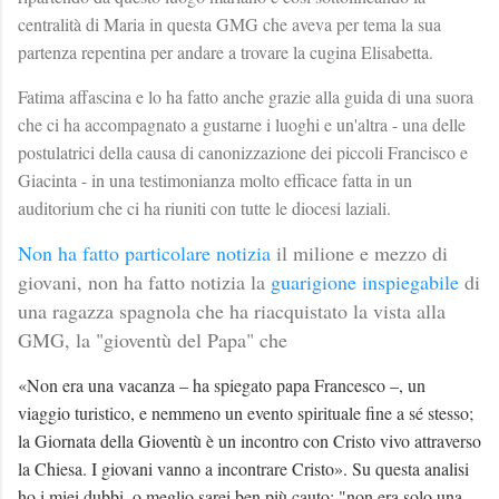
centralità di Maria in questa GMG che aveva per tema la sua
partenza repentina per andare a trovare la cugina Elisabetta.
Fatima affascina e lo ha fatto anche grazie alla guida di una suora
che ci ha accompagnato a gustarne i luoghi e un'altra - una delle
postulatrici della causa di canonizzazione dei piccoli Francisco e
Giacinta - in una testimonianza molto efficace fatta in un
auditorium che ci ha riuniti con tutte le diocesi laziali.
Non ha fatto particolare notizia
il milione e mezzo di
giovani, non ha fatto notizia la
guarigione inspiegabile
di
una ragazza spagnola che ha riacquistato la vista alla
GMG, la "gioventù del Papa" che
«Non era una vacanza – ha spiegato papa Francesco –, un
viaggio turistico, e nemmeno un evento spirituale fine a sé stesso;
la Giornata della Gioventù è un incontro con Cristo vivo attraverso
la Chiesa. I giovani vanno a incontrare Cristo». Su questa analisi
ho i miei dubbi, o meglio sarei ben più cauto: "non era solo una