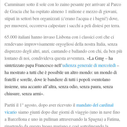
Camminare sotto il sole con lo zaino pesante per arrivare al Parco
de Gracia che ha ospitato almeno 1 milione e mezzo di giovani,
stipati in settori ben organizzati (c'erano l'acqua e i bagni!) dove,
per muoversi, occorreva calpestare i sacchi a peli distesi per terra.
65.000 italiani hanno invaso Lisbona con i classici cori che ci
rendevano improvvisamente orgogliosi della nostra Italia, senza
disprezzo degli altri, anzi, cantando e ballando con chi, da ben più
lontano di noi, condivideva questa avventura.
«La Gmg – ha
sintetizzato papa Francesco nell’
udienza generale di mercoledì
–
ha mostrato a tutti che è possibile un altro mondo: un mondo di
fratelli e sorelle, dove le bandiere di tutti i popoli sventolano
insieme, una accanto all’altra, senza odio, senza paura, senza
chiusure, senza armi».
Partiti il 1° agosto, dopo aver ricevuto il
mandato del cardinal
vicario
siamo giunti dopo due giorni di viaggio (uno in nave fino
a Barcellona e uno in pullman attraversando la Spagna) a Fatima,
ripartendo da questo luogo mariano e così sottolineando la