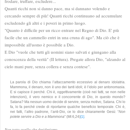
frodare, truffare, escludere...
Quanti ricchi non si danno pace, ma si dannano volendo e
cercando sempre di più! Quanti ricchi continuano ad accumulare
escludendo gli altri e i poveri in primo luogo.
"Quanto è difficile per un ricco entrare nel Regno di Dio. E' più
facile che un cammello entri in una cruna di ago". Ma ciò che è
impossibile all'uomo è possibile a Dio.
E Dio "vuole che tutti gli uomini siano salvati e giungano alla
conoscenza della verità" (II lettura). Pregate allora Dio, "alzando al
cielo mani pure, senza collera e senza contese".
La parola di Dio chiama l’attaccamento eccessivo al denaro idolatria.
Mammona, il denaro, non è uno dei tanti idoli; è l’idolo per antonomasia.
E si capisce il perché. Chi è, oggettivamente (cioè nei fatti, se non nelle
intenzioni), il vero nemico e il concorrente di Dio, in questo mondo?
Satana? Ma nessun uomo decide di servire, senza motivo, Satana. Chi lo
fa, lo fa perché crede di riportarne qualche beneficio temporale. Chi è,
nei fatti, l’altro padrone, l’anti-Dio, ce lo dice chiaramente Gesù: “
Non
potete servire a Dio e a Mammona
” (Mt 6,24)
[1]
.
Non tutto quello che desideriamo