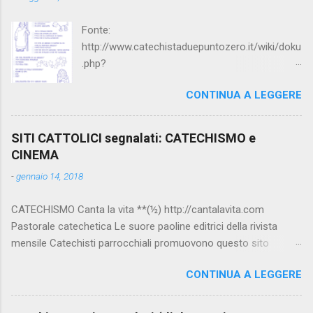
Fonte:
http://www.catechistaduepuntozero.it/wiki/doku
.php?
id=catechesi_cresima:diario_sergio_imma
CONTINUA A LEGGERE
SITI CATTOLICI segnalati: CATECHISMO e
CINEMA
-
gennaio 14, 2018
CATECHISMO Canta la vita **(½) http://cantalavita.com
Pastorale catechetica Le suore paoline editrici della rivista
mensile Catechisti parrocchiali promuovono questo sito
contenente molto materiale per la catechesi (anche liturgica).
CONTINUA A LEGGERE
Vedi anche la pagina facebook:
www.facebook.com/PaolineGiovanieVangelo/ Carimo **
http://www.carimo.it Contiene i Catechismo della Chiesa