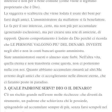
interesse e non per il bene comune (come vuole il legittimo
proprietario che è Dio).
La saggezza o scaltrezza che viene lodata è usare dei beni per
farsi degli amici. L'amministratore da malfattore si fa benefattore.
Lo fa per il suo interesse, certo, ma non più per accumulare
(generando esclusione), ma per crearsi una rete di amicizie, di
rapporti. Questo comportamento è lodato da Dio perchè ci ricorda
che LE PERSONE VALGONO PIU' DEL DENARO. INVESTE
negli altri e non in conti bancari quanto amministra.
Siate amministratori onesti o almeno siate furbi. Nell'altra vita,
quella eterna e non transitoria come questa, non ci porteremo
nulla con noi. Quanto abbiamo accumulato rimarrà ad altri.Ma
avremo degli amici che ci accoglieranno nelle dimore eterne, che
ci faranno posto in paradiso.
3. QUALE PADRONE SERVI? DIO O IL DENARO?
C'è un rischio grande nell'avere molte ricchezze: che diventi da
strumento, un padrone che schiavizza chi le possiede,
spingendolo ad accumulare sempre di più, senza farsi scrupoli nel