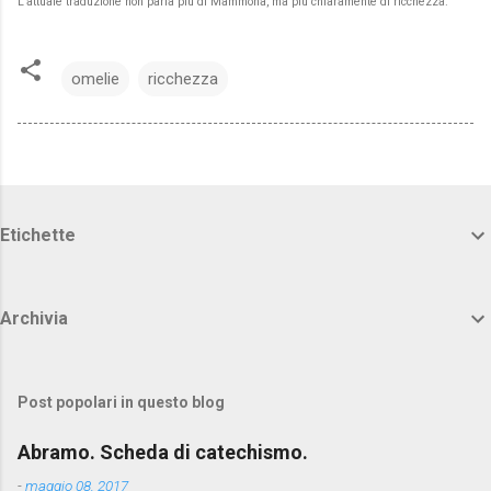
L’attuale traduzione non parla più di Mammona, ma più chiaramente di ricchezza.
omelie
ricchezza
Etichette
Archivia
Post popolari in questo blog
Abramo. Scheda di catechismo.
-
maggio 08, 2017