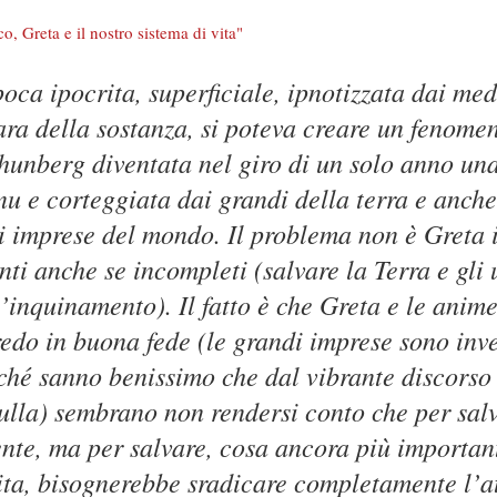
o, Greta e il nostro sistema di vita"
oca ipocrita, superficiale, ipnotizzata dai med
ara della sostanza, si poteva creare un fenome
hunberg diventata nel giro di un solo anno una
nu e corteggiata dai grandi della terra e anch
i imprese del mondo. Il problema non è Greta i
ti anche se incompleti (salvare la Terra e gli
’inquinamento). Il fatto è che Greta e le anime
edo in buona fede (le grandi imprese sono inve
ché sanno benissimo che dal vibrante discorso 
ulla) sembrano non rendersi conto che per sal
te, ma per salvare, cosa ancora più important
vita, bisognerebbe sradicare completamente l’a