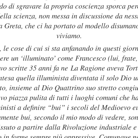
do di sgravare la propria coscienza sporca per
della scienza, non messa in discussione da nes
Greta, che ci ha portato al modello disumano
viviamo.
, le cose di cui si sta anfanando in questi gior
sere un ‘illuminato’ come Francesco (lui, frate,
evo scritte 35 anni fa ne
La Ragione aveva Tort
ntesa quella illuminista diventata il solo Dio
to, insieme al Dio Quattrino suo stretto congi
vo piazza pulita di tutti i luoghi comuni che h
ministi a definire “bui” i secoli del Medioevo 
ramente bui, secondo il mio modo di vedere, son
suto a partire dalla Rivoluzione industriale 
 in forme sempre più oppressive. Comunque no