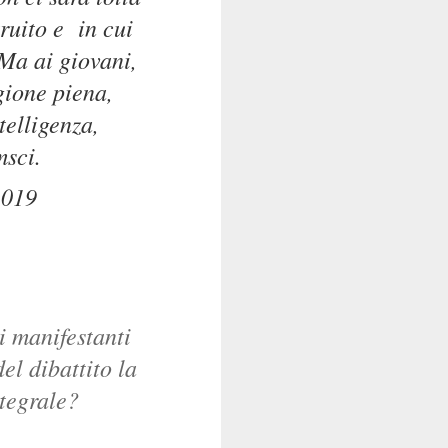
ruito e in cui
 Ma ai giovani,
gione piena,
telligenza,
msci.
2019
i manifestanti
el dibattito la
ntegrale?