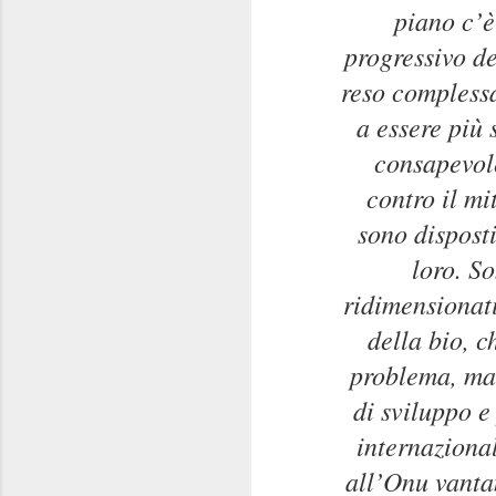
piano c’è
progressivo d
reso complessa
a essere più
consapevole
contro il mi
sono disposti
loro. S
ridimensionati
della bio, c
problema, ma 
di sviluppo e
internazional
all’Onu vanta