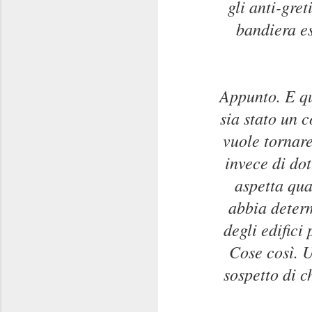
gli anti-gre
bandiera e
Appunto. E qu
sia stato un 
vuole tornare
invece di dot
aspetta qua
abbia determi
degli edifici
Cose così. U
sospetto di c