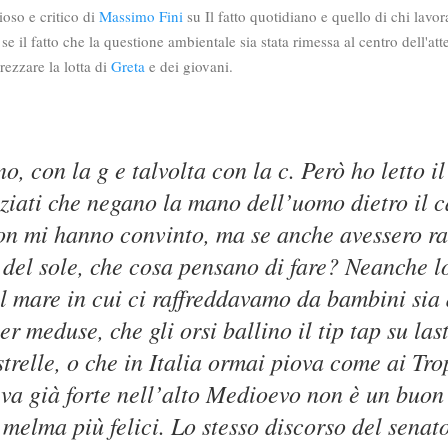
ioso e critico di
Massimo Fini
su Il fatto quotidiano e quello di chi lav
 se il fatto che la questione ambientale sia stata rimessa al centro dell'a
rezzare la lotta di
Greta
e dei giovani.
o, con la g e talvolta con la c. Però ho letto 
nziati che negano la mano dell’uomo dietro il
on mi hanno convinto, ma se anche avessero ra
 del sole, che cosa pensano di fare? Neanche 
l mare in cui ci raffreddavamo da bambini sia
r meduse, che gli orsi ballino il tip tap su las
strelle, o che in Italia ormai piova come ai Tro
eva già forte nell’alto Medioevo non è un buon
 melma più felici. Lo stesso discorso del sena