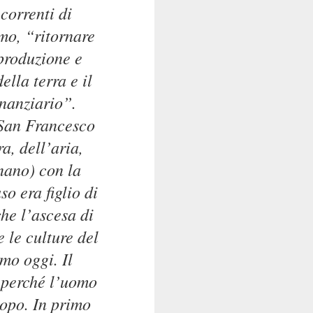
correnti di
smo
, “ritornare
oproduzione e
lla terra e il
inanziario”.
 San Francesco
a, dell’aria,
nano) con la
so era figlio di
he l’ascesa di
e le culture del
mo oggi. Il
 perché l’uomo
topo. In primo