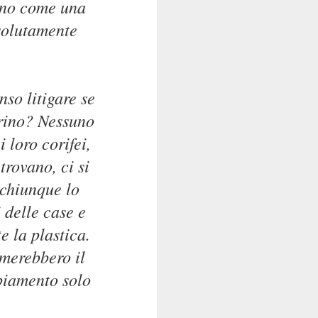
ano come una
solutamente
so litigare se
erino? Nessuno
 loro corifei,
trovano, ci si
 chiunque lo
i delle case e
e la plastica.
imerebbero il
mbiamento solo