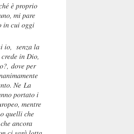
ché è proprio
suno, mi pare
 in cui oggi
ni io, senza la
 crede in Dio,
o?,
dove per
 unanimamente
unto. Ne
La
anno portato i
europeo, mentre
o quelli che
e che ancora
n ci sarà lotta