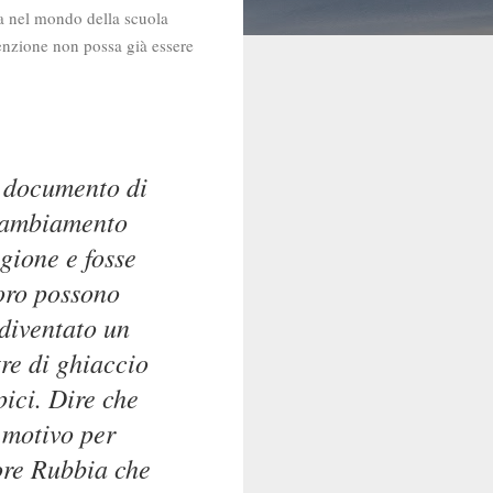
ora nel mondo della scuola
ttenzione non possa già essere
il documento di
 cambiamento
gione e fosse
loro possono
 diventato un
tre di ghiaccio
pici. Dire che
 motivo per
tore Rubbia che