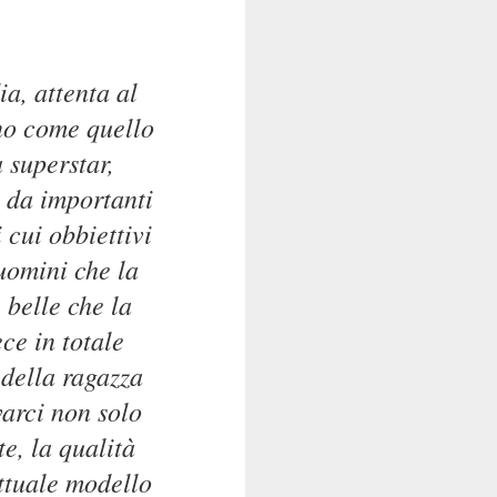
ia, attenta al
no come quello
 superstar,
e da importanti
 cui obbiettivi
 uomini che la
 belle che la
ce in totale
della ragazza
varci non solo
e, la qualità
ttuale modello