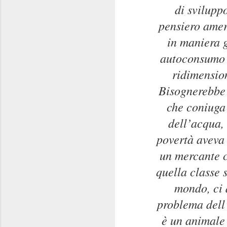
di svilupp
pensiero amer
in maniera g
autoconsumo c
ridimension
Bisognerebbe 
che coniuga 
dell’acqua,
povertà aveva c
un mercante c
quella classe s
mondo, ci 
problema dell
è un animale 