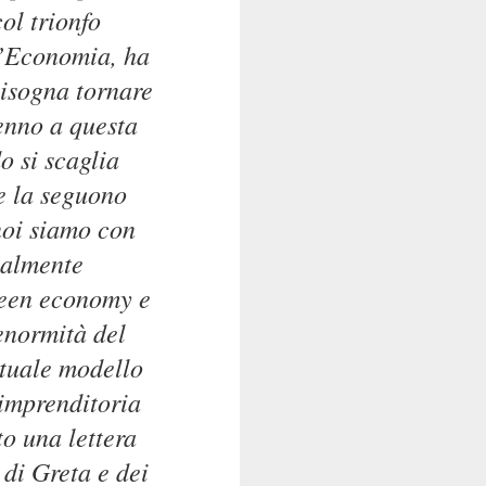
ol trionfo
l’Economia, ha
bisogna tornare
enno a questa
o si scaglia
he la seguono
 noi siamo con
calmente
green economy e
’enormità del
ttuale modello
 imprenditoria
to una lettera
di Greta e dei