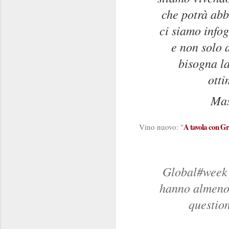
che potrà abb
ci siamo infog
e non solo 
bisogna la
otti
Mas
A tavola con G
Vino nuovo: "
Global#week f
hanno almeno i
question