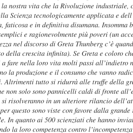
 la nostra vita che la Rivoluzione industriale, c
ella Scienza tecnologicamente applicata e del
, faticosa e in definitiva disumana. Insomma 
 semplici e ragionevolmente più poveri (un acc
zza nel discorso di Greta Thunberg c’è quand
to della crescita infinita). Se Greta e coloro c
 a fare nella loro vita molti passi all’indietro
ono la produzione e il consumo che vanno radi
. Altrimenti tutto si ridurrà alle truffe della 
he non solo sono pannicelli caldi di fronte all
si risolveranno in un ulteriore rilancio dell’a
 per questo sono viste con favore dalla grande
e. In quanto ai 500 scienziati che hanno invia
ndo la loro competenza contro l’incompetenza 