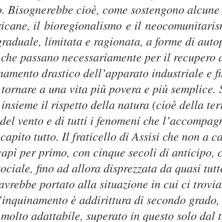
o. Bisognerebbe cioè, come sostengono alcune 
icane, il
bioregionalismo
e il
neocomunitari
raduale, limitata e ragionata, a forme di aut
he passano necessariamente per il recupero de
amento drastico dell’apparato industriale e f
tornare a una vita più povera e più semplice.
insieme il rispetto della natura (cioè della terr
 del vento e di tutti i fenomeni che l’accompag
apito tutto. Il fraticello di Assisi che non a ca
apì per primo, con cinque secoli di anticipo, c
ociale, fino ad allora disprezzata da quasi tutt
avrebbe portato alla situazione in cui ci trovia
’inquinamento è addirittura di secondo grado,
molto adattabile, superato in questo solo dal 