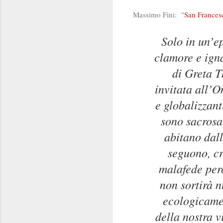
Massimo Fini: "
San Francesc
Solo in un’ep
clamore e ign
di Greta T
invitata all’O
e globalizzant
sono sacrosan
abitano dall
seguono, cr
malafede per
non sortirà n
ecologicamen
della nostra 