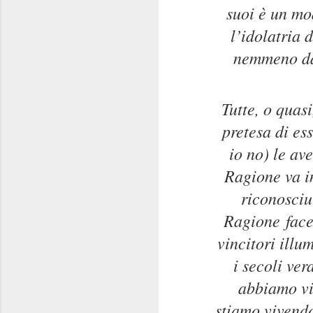
suoi è un mo
l’idolatria 
nemmeno da 
Tutte, o quasi
pretesa di es
io no) le av
Ragione va i
riconosciu
Ragione
face
vincitori illu
i secoli ve
abbiamo vis
stiamo vivendo