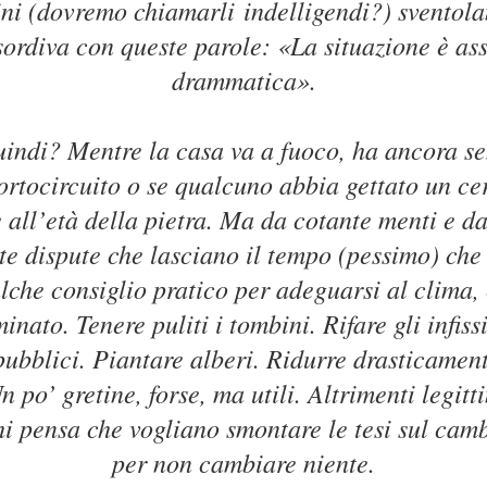
tini (dovremo chiamarli
indelligendi
?) sventol
sordiva con queste parole: «La situazione è as
drammatica».
indi? Mentre la casa va a fuoco, ha ancora sen
cortocircuito o se qualcuno abbia gettato un c
 all’età della pietra. Ma da cotante menti e dai
te dispute che lasciano il tempo (pessimo) che 
lche consiglio pratico per adeguarsi al clima,
nato. Tenere puliti i tombini. Rifare gli infiss
 pubblici. Piantare alberi. Ridurre drasticament
n po’ gretine, forse, ma utili. Altrimenti legitt
hi pensa che vogliano smontare le tesi sul ca
per non cambiare niente.