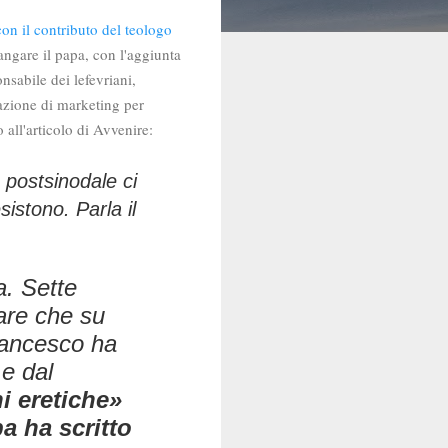
on il contributo del teologo
angare il papa, con l'aggiunta
nsabile dei lefevriani,
azione di marketing per
 all'articolo di Avvenire:
 postsinodale ci
istono. Parla il
a. Sette
are che su
rancesco ha
 e dal
i eretiche»
a ha scritto