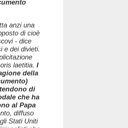
ocumento
tta anzi una
pposto di cioè
covi - dice
 e dei divieti.
plicitazione
ris laetitia
.
I
ragione della
ocumento)
etendono di
nodale che ha
cono al Papa
nto, diffuso
i Stati Uniti