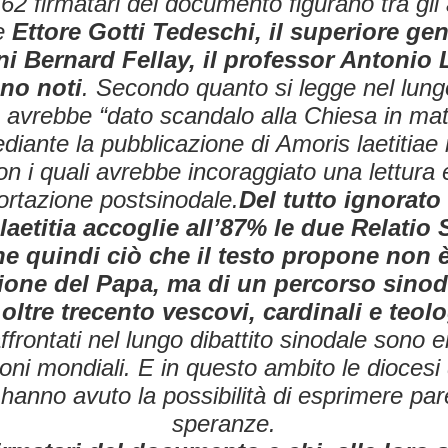
 62 firmatari del documento figurano tra gli al
e
Ettore Gotti Tedeschi, il superiore gen
ni Bernard Fellay, il professor Antonio Li
no noti
. Secondo quanto si legge nel lun
a avrebbe “dato scandalo alla Chiesa in mat
diante la pubblicazione di
Amoris laetitia
e 
con i quali avrebbe incoraggiato una lettura 
ortazione postsinodale.
Del tutto ignorato i
aetitia
accoglie all’87% le due
Relatio 
e quindi ciò che il testo propone non è
ione del Papa, ma di un percorso sinod
oltre trecento vescovi, cardinali e teolo
affrontati nel lungo dibattito sinodale sono
oni mondiali. E in questo ambito le diocesi
 hanno avuto la possibilità di esprimere pare
speranze.