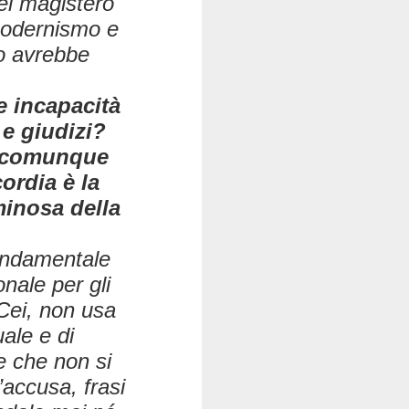
 del magistero
Modernismo e
o avrebbe
e incapacità
 e giudizi?
 o comunque
ordia è la
minosa della
fondamentale
nale per gli
 Cei, non usa
ale e di
e che non si
’accusa, frasi