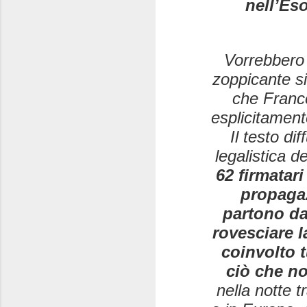
nell’Es
Vorrebbero 
zoppicante si
che France
esplicitamente
Il testo di
legalistica d
62 firmatari
propagaz
partono da
rovesciare l
coinvolto t
ciò che no
nella notte 