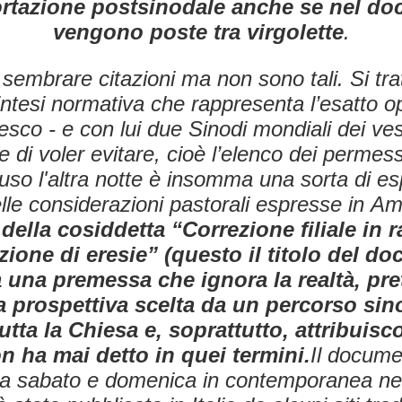
ortazione postsinodale anche se nel d
vengono poste tra virgolette
.
sembrare citazioni ma non sono tali. Si tra
ntesi normativa che rappresenta l’esatto o
sco - e con lui due Sinodi mondiali dei ves
 di voler evitare, cioè l’elenco dei permessi
ffuso l'altra notte è insomma una sorta di es
elle considerazioni pastorali espresse in
Amo
 della cosiddetta “Correzione filiale in 
ione di eresie” (questo il titolo del d
 una premessa che ignora la realtà, pr
a prospettiva scelta da un percorso si
utta la Chiesa e, soprattutto, attribuis
n ha mai detto in quei termini.
Il docume
tra sabato e domenica in contemporanea negl