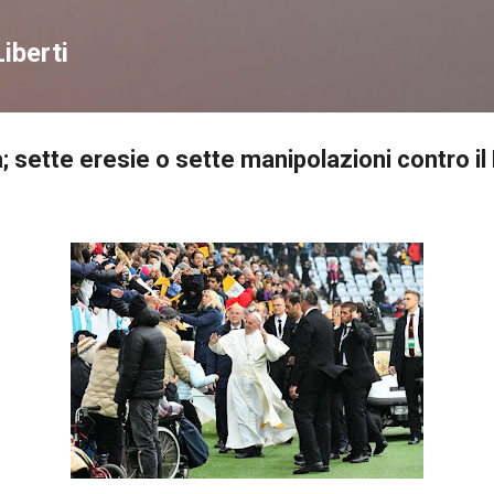
Passa ai contenuti principali
iberti
ia; sette eresie o sette manipolazioni contro i