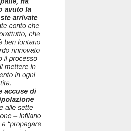
palle, ha
o avuto la
ste arrivate
nte conto che
oprattutto, che
 è ben lontano
ardo rinnovato
o il processo
i mettere in
ento in ogni
ita.
le accuse di
ipolazione
 alle sette
one – infilano
 a “propagare