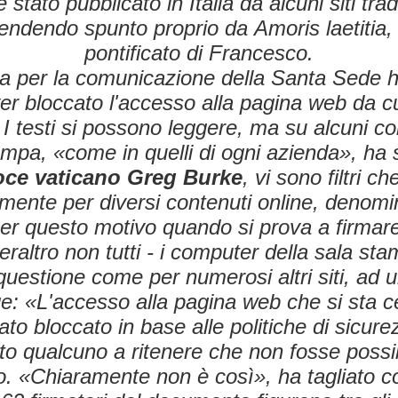
 stato pubblicato in Italia da alcuni siti trad
rendendo spunto proprio da
Amoris laetitia
,
pontificato di Francesco.
a per la comunicazione della Santa Sede h
er bloccato l'accesso alla pagina web da cu
va. I testi si possono leggere, ma su alcuni c
ampa, «come in quelli di ogni azienda», ha 
oce vaticano Greg Burke
, vi sono filtri c
mente per diversi contenuti online, denomi
Per questo motivo quando si prova a firmare
peraltro non tutti - i computer della sala st
n questione come per numerosi altri siti, ad
ge: «L'accesso alla pagina web che si sta 
tato bloccato in base alle politiche di sicure
to qualcuno a ritenere che non fosse possibi
 «Chiaramente non è così», ha tagliato c