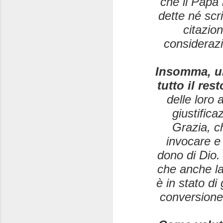
che il Papa
dette né sc
citazion
considerazi
Insomma, u
tutto il res
delle loro 
giustifica
Grazia, c
invocare e
dono di Dio.
che anche la
è in stato di
conversione.