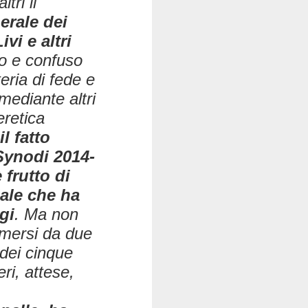
tri il
erale dei
vi e altri
go e confuso
eria di fede e
mediante altri
eretica
l fatto
Synodi
2014-
 frutto di
ale che ha
gi
. Ma non
 emersi da due
 dei cinque
ri, attese,