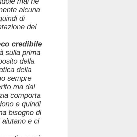
ndole mai né
mente alcuna
quindi di
etazione del
o credibile
à sulla prima
posito della
atica della
amo sempre
rito ma dal
azia comporta
dono e quindi
 ha bisogno di
 aiutano e ci