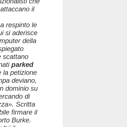
izionalisti che
 attaccano il
a respinto le
i si aderisce
omputer della
spiegato
he scattano
nati
parked
 la petizione
ampa deviano,
 un dominio su
cercando di
zza». Scritta
le firmare il
orto Burke.