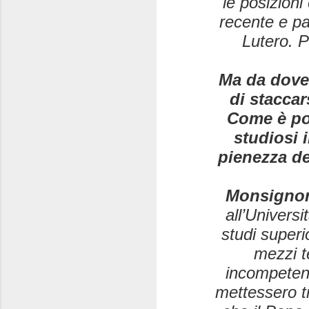
le posizioni 
recente e p
Lutero. 
Ma da dove 
di staccar
Come è pos
studiosi 
pienezza de
Monsignor
all’Univers
studi superi
mezzi t
incompetenz
mettessero tr