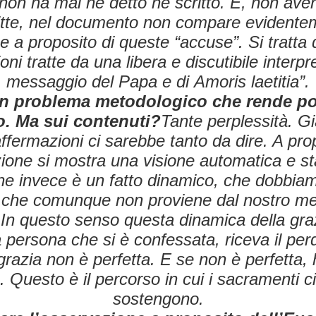
 non ha mai né detto né scritto. E, non ave
ritte, nel documento non compare evidente
e a proposito di queste “accuse”. Si tratta 
oni tratte da una libera e discutibile interpr
messaggio del Papa e di
Amoris laetitia
”.
n problema metodologico che rende poc
to. Ma sui contenuti?
Tante perplessità. Gi
affermazioni ci sarebbe tanto da dire. A pro
zione si mostra una visione automatica e st
he invece è un fatto dinamico, che dobbi
 che comunque non proviene dal nostro me
 In questo senso questa dinamica della gr
 persona che si è confessata, riceva il per
 grazia non è perfetta. E se non è perfetta,
 Questo è il percorso in cui i sacramenti ci
sostengono.