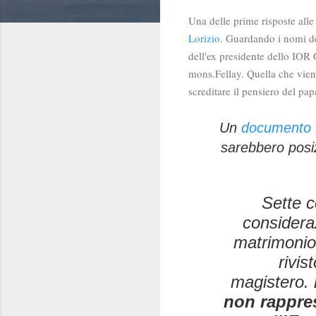
Una delle prime risposte all
Lorizio
. Guardando i nomi dei
dell'ex presidente dello IOR 
mons.Fellay. Quella che vien
screditare il pensiero del pa
Un
documento
sarebbero posiz
Sette c
considera
matrimonio
rivis
magistero.
non rappres