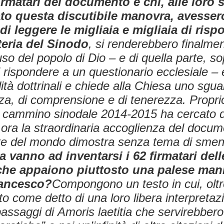
firmatari del documento e chi, alle loro s
to questa discutibile manovra, avesser
 di leggere le migliaia e migliaia di rispo
teria del Sinodo
, si renderebbero finalme
fuso del popolo di Dio – e di quella parte, s
 rispondere a un questionario ecclesiale –
dità dottrinali e chiede alla Chiesa uno sgu
za, di comprensione e di tenerezza. Propri
o cammino sinodale 2014-2015 ha cercato d
 ora la straordinaria accoglienza del docum
te del mondo dimostra senza tema di sment
 vanno ad inventarsi i 62 firmatari del
 che appaiono piuttosto una palese man
rancesco?
Compongono un testo in cui, oltre
to come detto di una loro libera interpretazi
passaggi di
Amoris laetitia
che servirebbero