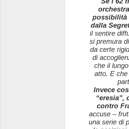
Se i 62 
orchestra
possibilità
dalla Segre
il sentire dif
si premura di
da certe rigi
di accoglien
che il lung
atto. E che
par
Invece cosa
“eresia”,
contro F
accuse – frut
una serie di 