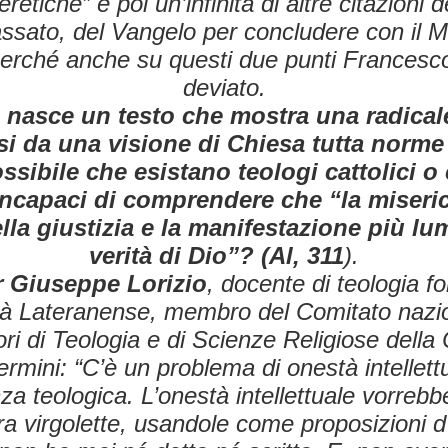
eretiche” e poi un’infinità di altre citazioni
assato, del Vangelo per concludere con il 
Perché anche su questi due punti Francesc
deviato.
nasce un testo che mostra una radical
si da una visione di Chiesa tutta norme
sibile che esistano teologi cattolici
incapaci di comprendere che “la miseric
lla giustizia e la manifestazione più lu
verità di Dio”? (Al, 311
).
 Giuseppe Lorizio
, docente di teologia 
ità Lateranense, membro del Comitato nazio
ori di Teologia e di Scienze Religiose della
ermini: “C’è un problema di onestà intellettu
a teologica. L’onestà intellettuale vorrebb
a virgolette, usandole come proposizioni d