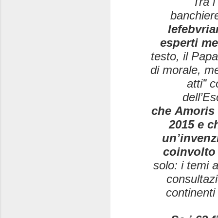
Tra i
banchier
lefebvria
esperti me
testo, il Pap
di morale, me
atti” 
dell’Es
che
Amoris l
2015 e ch
un’invenz
coinvolto 
solo: i temi 
consultazi
continenti