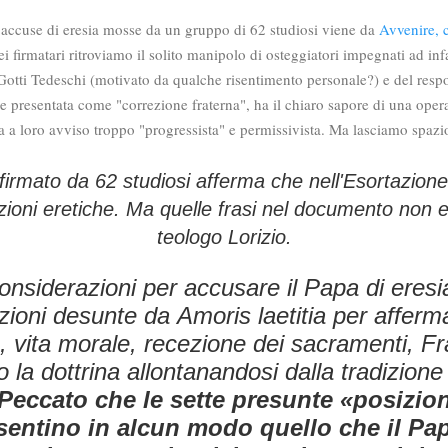
e accuse di eresia mosse da un gruppo di 62 studiosi viene da
Avvenire, c
 firmatari ritroviamo il solito manipolo di osteggiatori impegnati ad inf
Gotti Tedeschi (motivato da qualche risentimento personale?) e del respo
e presentata come "correzione fraterna", ha il chiaro sapore di una oper
pa a loro avviso troppo "progressista" e permissivista. Ma lasciamo spazio
firmato da 62 studiosi afferma che nell'Esortazione
ioni eretiche. Ma quelle frasi nel documento non es
teologo Lorizio.
onsiderazioni per accusare il Papa di eresi
zioni desunte da
Amoris laetitia
per afferm
, vita morale, recezione dei sacramenti, F
to la dottrina allontanandosi dalla tradizione
Peccato che le sette presunte «posizion
entino in alcun modo quello che il Pap