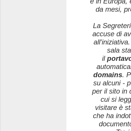
e in Europa, è
da mesi, p
La Segreteri
accuse di av
all'iniziati
sala st
il
portav
automatica
domains
. 
su alcuni - 
per il sito i
cui si leg
visitare è s
che ha indot
documento.