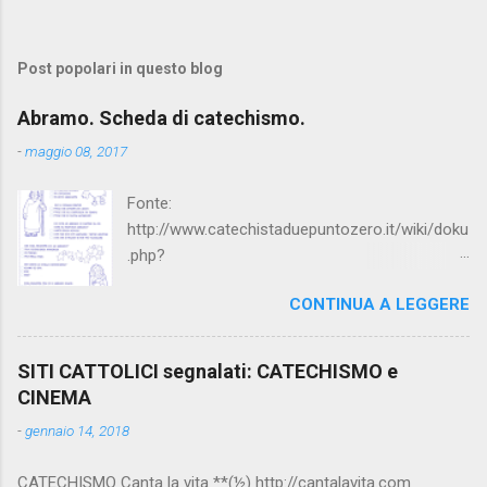
Post popolari in questo blog
Abramo. Scheda di catechismo.
-
maggio 08, 2017
Fonte:
http://www.catechistaduepuntozero.it/wiki/doku
.php?
id=catechesi_cresima:diario_sergio_imma
CONTINUA A LEGGERE
SITI CATTOLICI segnalati: CATECHISMO e
CINEMA
-
gennaio 14, 2018
CATECHISMO Canta la vita **(½) http://cantalavita.com