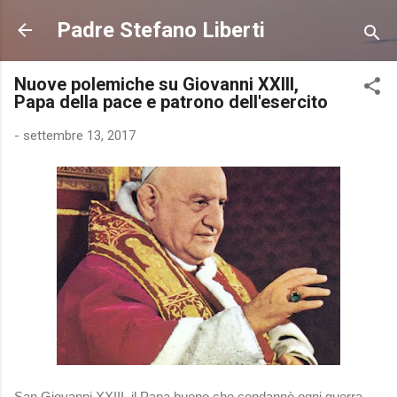
Passa ai contenuti principali
Padre Stefano Liberti
Nuove polemiche su Giovanni XXIII,
Papa della pace e patrono dell'esercito
-
settembre 13, 2017
San Giovanni XXIII, il Papa buono che condannò ogni guerra