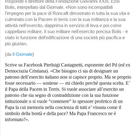
Risponde il direttore della Fondazione Giovanni XXIII, Ezio
Bolis, interpellato dal Giornale. «Non sono incompatibili
l'impegno per la pace di Roncalli dimostrato in tutta la sua vita e
culminato con la Pacem in terris con la sua militanza e la sua
attività nell'esercito, dapprima in servizio di leva e poi come
cappellano militare. Il suo militare nell'esercito precisa Bolis - è
stato in funzione dell'edificazione di una società più pacifica e
più giusta».
(da
Il Giornale
)
Scrive su Facebook Pierluigi Castagnetti, esponente del Pd (ed ex
Democrazia Cristiana). «Che bisogno ci sia di designare un
patrono dell’esercito italiano non si capisce proprio. Ma se proprio
fosse necessario — sostiene — mi chiedo perché questa scelta. E’
il Papa della Pacem in Terris. Si vuole associare all’esercito un
patrono che sia segno di contraddizione con la sua funzione
istituzionale o si vuole “contenere” lo spessore profetico di un
Papa la cui memoria nella coscienza di tutti e’ vissuta come il
simbolo della bontà e della pace? Ma Papa Francesco ne è
informato?».