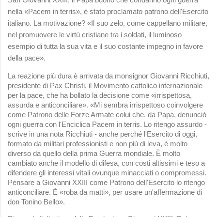
nella «Pacem in terris», è stato proclamato patrono dell'Esercito
italiano.
La motivazione? «Il suo zelo, come cappellano militare,
nel promuovere le virtù cristiane tra i soldati, il luminoso
esempio di tutta la sua vita e il suo costante impegno in favore
della pace».
La reazione più dura è arrivata da monsignor Giovanni Ricchiuti,
presidente di Pax Christi, il Movimento cattolico internazionale
per la pace, che ha bollato la decisione come «irrispettosa,
assurda e anticonciliare». «Mi sembra irrispettoso coinvolgere
come Patrono delle Forze Armate colui che, da Papa, denunciò
ogni guerra con l'Enciclica Pacem in terris. Lo ritengo assurdo -
scrive in una nota Ricchiuti - anche perché l'Esercito di oggi,
formato da militari professionisti e non più di leva, è molto
diverso da quello della prima Guerra mondiale. È molto
cambiato anche il modello di difesa, con costi altissimi e teso a
difendere gli interessi vitali ovunque minacciati o compromessi.
Pensare a Giovanni XXIII come Patrono dell'Esercito lo ritengo
anticonciliare. È «roba da matti», per usare un'affermazione di
don Tonino Bello».