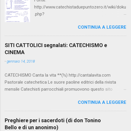
http://www.catechistaduepuntozero.it/wiki/doku
.php?
id=catechesi_cresima:diario_sergio_imma
CONTINUA A LEGGERE
SITI CATTOLICI segnalati: CATECHISMO e
CINEMA
-
gennaio 14, 2018
CATECHISMO Canta la vita **(½) http://cantalavita.com
Pastorale catechetica Le suore paoline editrici della rivista
mensile Catechisti parrocchiali promuovono questo sito
contenente molto materiale per la catechesi (anche liturgica).
CONTINUA A LEGGERE
Vedi anche la pagina facebook:
www.facebook.com/PaolineGiovanieVangelo/ Carimo **
http://www.carimo.it Contiene i Catechismo della Chiesa
Preghiere per i sacerdoti (di don Tonino
Cattolica, la Bibbia a Fumetti (novità assoluta in internet), il
Bello e di un anonimo)