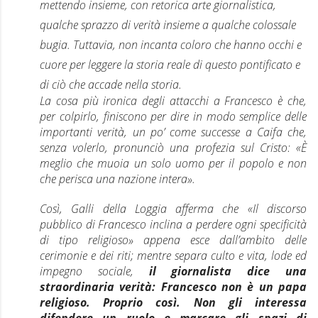
mettendo insieme, con retorica arte giornalistica,
qualche sprazzo di verità insieme a qualche colossale
bugia. Tuttavia, non incanta coloro che hanno occhi e
cuore per leggere la storia reale di questo pontificato e
di ciò che accade nella storia.
La cosa più ironica degli attacchi a Francesco è che,
per colpirlo, finiscono per dire in modo semplice delle
importanti verità, un po’ come successe a Caifa che,
senza volerlo, pronunciò una profezia sul Cristo: «È
meglio che muoia un solo uomo per il popolo e non
che perisca una nazione intera».
Così, Galli della Loggia afferma che «Il discorso
pubblico di Francesco inclina a perdere ogni specificità
di tipo religioso» appena esce dall’ambito delle
cerimonie e dei riti; mentre separa culto e vita, lode ed
impegno sociale,
il giornalista dice una
straordinaria verità: Francesco non è un papa
religioso. Proprio così. Non gli interessa
difendere un ruolo e marcare gli spazi di