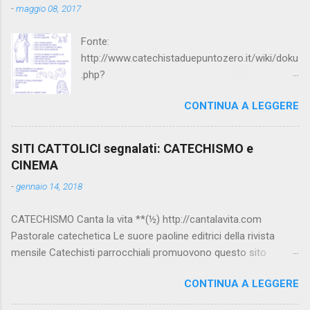
-
maggio 08, 2017
Fonte:
http://www.catechistaduepuntozero.it/wiki/doku
.php?
id=catechesi_cresima:diario_sergio_imma
CONTINUA A LEGGERE
SITI CATTOLICI segnalati: CATECHISMO e
CINEMA
-
gennaio 14, 2018
CATECHISMO Canta la vita **(½) http://cantalavita.com
Pastorale catechetica Le suore paoline editrici della rivista
mensile Catechisti parrocchiali promuovono questo sito
contenente molto materiale per la catechesi (anche liturgica).
CONTINUA A LEGGERE
Vedi anche la pagina facebook:
www.facebook.com/PaolineGiovanieVangelo/ Carimo **