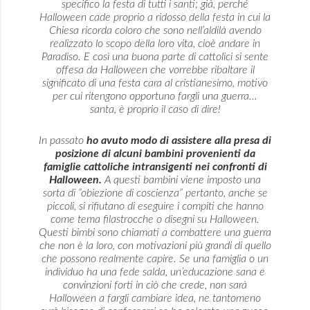
specifico la festa di tutti i santi; già, perché
Halloween cade proprio a ridosso della festa in cui la
Chiesa ricorda coloro che sono nell’aldilà avendo
realizzato lo scopo della loro vita, cioè andare in
Paradiso. E così una buona parte di cattolici si sente
offesa da Halloween che vorrebbe ribaltare il
significato di una festa cara al cristianesimo, motivo
per cui ritengono opportuno fargli una guerra…
santa, è proprio il caso di dire!
In passato
ho avuto modo di assistere alla presa di
posizione di alcuni bambini provenienti da
famiglie cattoliche intransigenti nei confronti di
Halloween.
A questi bambini viene imposto una
sorta di “obiezione di coscienza” pertanto, anche se
piccoli, si rifiutano di eseguire i compiti che hanno
come tema filastrocche o disegni su Halloween.
Questi bimbi sono chiamati a combattere una guerra
che non è la loro, con motivazioni più grandi di quello
che possono realmente capire. Se una famiglia o un
individuo ha una fede salda, un’educazione sana e
convinzioni forti in ciò che crede, non sarà
Halloween a fargli cambiare idea, ne tantomeno