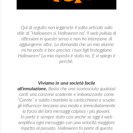
Qui di seguito non leggerete il solito articolo sullo
stile di “Halloween sì, Halloween no”. Il web pullula di
riflessioni in questo senso e non ho intenzione di
aggiungerne altre. La domanda che un mio alunno
mi ha posto è ben precisa: i tuoi figli festeggiano
Halloween? La mia risposta è stata no. E vi spiego il
perché.
Viviamo in una società facile
all’emulazione.
Basta che uno sconosciuto qualsiasi
canti una canzone scadente e imbarazzante come
“Carote” e subito i bambini la canticchiano a scuola;
gli influencer lanciano una moda e immediatamente
la forza dei loro messaggi colpisce i più giovani.
In parte è sempre stato così anche se oggi il web
amplifica ogni messaggio con una velocità maggiore
rispetto al passato. Halloween fa parte di questa