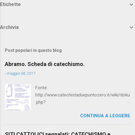
Etichette
Archivia
Post popolari in questo blog
Abramo. Scheda di catechismo.
-
maggio 08, 2017
Fonte:
http://www.catechistaduepuntozero.it/wiki/doku
.php?
id=catechesi_cresima:diario_sergio_imma
CONTINUA A LEGGERE
SITI CATTOLICI segnalati: CATECHISMO e