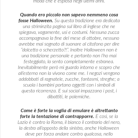
moda che è esplosa negli ultimi anni.
Quando ero piccolo non sapevo nemmeno cosa
fosse Halloween.
Su questa tradizione era dedicata
una striminzita pagina sul libro di inglese che ne
spiegava, vagamente, usi e costumi. Nessuna zucca
accompagnava la fine del mese di ottobre, nessuno
avrebbe mai sognato di suonare al citofono per dire
“dolcetto o scherzetto?!”. Inoltre Halloween non è
una tradizione personale e pertanto non l’ho mai
festeggiato, la sento completamente estranea.
Inevitabilmente però mi guardo intorno e scopro che
all’esterno non la vivono come me. I negozi vengono
addobbati di ragnatele, zucche, fantasmi, streghe; a
scuola i bambini portano oggetti con i simboli di
questa ricorrenza. E sui social impazzano i post, i
dibattiti, le polemiche.
Come è forte la voglia di emulare è altrettanto
forte la tentazione di contrapporre.
E così, se la
Lazio è contro la Roma, il bianco il contrario del nero,
la destra all’opposto della sinistra, anche Halloween
deve per forza andare contro qualcosa, nello