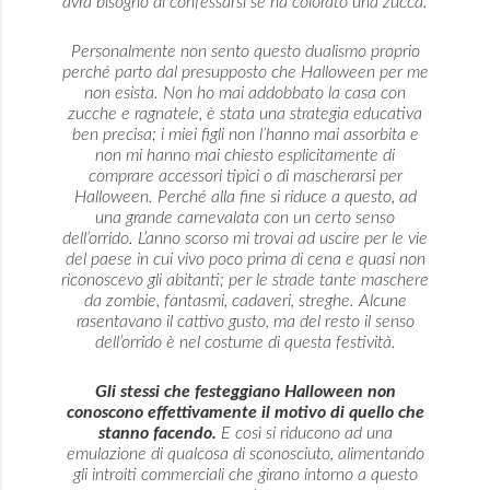
avrà bisogno di confessarsi se ha colorato una zucca.
Personalmente non sento questo dualismo proprio
perché parto dal presupposto che Halloween per me
non esista. Non ho mai addobbato la casa con
zucche e ragnatele, è stata una strategia educativa
ben precisa; i miei figli non l’hanno mai assorbita e
non mi hanno mai chiesto esplicitamente di
comprare accessori tipici o di mascherarsi per
Halloween. Perché alla fine si riduce a questo, ad
una grande carnevalata con un certo senso
dell’orrido. L’anno scorso mi trovai ad uscire per le vie
del paese in cui vivo poco prima di cena e quasi non
riconoscevo gli abitanti; per le strade tante maschere
da zombie, fantasmi, cadaveri, streghe. Alcune
rasentavano il cattivo gusto, ma del resto il senso
dell’orrido è nel costume di questa festività.
Gli stessi che festeggiano Halloween non
conoscono effettivamente il motivo di quello che
stanno facendo.
E così si riducono ad una
emulazione di qualcosa di sconosciuto, alimentando
gli introiti commerciali che girano intorno a questo