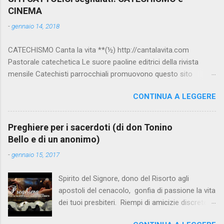
CINEMA
-
gennaio 14, 2018
CATECHISMO Canta la vita **(½) http://cantalavita.com
Pastorale catechetica Le suore paoline editrici della rivista
mensile Catechisti parrocchiali promuovono questo sito
contenente molto materiale per la catechesi (anche liturgica).
CONTINUA A LEGGERE
Vedi anche la pagina facebook:
www.facebook.com/PaolineGiovanieVangelo/ Carimo **
http://www.carimo.it Contiene i Catechismo della Chiesa
Preghiere per i sacerdoti (di don Tonino
Cattolica, la Bibbia a Fumetti (novità assoluta in internet), il
Bello e di un anonimo)
pensiero di S.Tommaso, encicliche, scritti di Albino Luciani,
-
gennaio 15, 2017
oroscopo... da ridere, e altri temi interessanti. Catechismo
della Chiesa Cattolica Testo completo su:
Spirito del Signore, dono del Risorto agli
www.vatican.va/archive/ITA0014/_INDEX.HTM ; Indice e testo
apostoli del cenacolo, gonfia di passione la vita
su: www.catechismochiesacattolica.it COMPENDIO :
dei tuoi presbiteri. Riempi di amicizie discrete la
www.vatican.va/archive/compendium_ccc/documents/archive
loro solitudine. Rendili innamorati della terra, e
_2005_compendium-ccc_it.html Catechista 2.0 **½