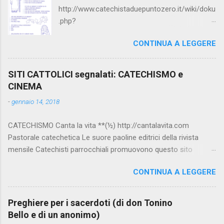
http://www.catechistaduepuntozero.it/wiki/doku
.php?
id=catechesi_cresima:diario_sergio_imma
CONTINUA A LEGGERE
SITI CATTOLICI segnalati: CATECHISMO e
CINEMA
-
gennaio 14, 2018
CATECHISMO Canta la vita **(½) http://cantalavita.com
Pastorale catechetica Le suore paoline editrici della rivista
mensile Catechisti parrocchiali promuovono questo sito
contenente molto materiale per la catechesi (anche liturgica).
CONTINUA A LEGGERE
Vedi anche la pagina facebook:
www.facebook.com/PaolineGiovanieVangelo/ Carimo **
http://www.carimo.it Contiene i Catechismo della Chiesa
Preghiere per i sacerdoti (di don Tonino
Cattolica, la Bibbia a Fumetti (novità assoluta in internet), il
Bello e di un anonimo)
pensiero di S.Tommaso, encicliche, scritti di Albino Luciani,