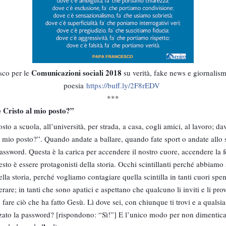
Comunicazioni sociali 2018
co per le
su verità, fake news e giornalis
poesia
https://buff.ly/2F8rEDV
***
 Cristo al mio posto?”
to a scuola, all’università, per strada, a casa, cogli amici, al lavoro; da
l mio posto?”. Quando andate a ballare, quando fate sport o andate allo 
ssword. Questa è la carica per accendere il nostro cuore, accendere la fed
sto è esse
re protagonisti della storia. Occhi scintillanti perché abbiamo
della storia, perché vogliamo contagiare quella scintilla in tanti cuori sp
erare; in tanti che sono apatici e aspettano che qualcuno li inviti e li p
è fare ciò che ha fatto Gesù. Lì dove sei, con chiunque ti trovi e a qualsi
to la password? [rispondono: “Sì!”] E l’unico modo per non dimenticar