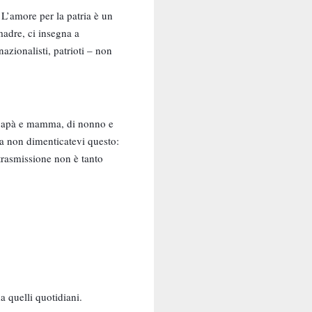
 L’amore per la patria è un
adre, ci insegna a
azionalisti, patrioti – non
di papà e mamma, di nonno e
ma non dimenticatevi questo:
a trasmissione non è tanto
a quelli quotidiani.