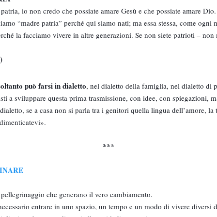
a patria, io non credo che possiate amare Gesù e che possiate amare Dio.
iamo “madre patria” perché qui siamo nati; ma essa stessa, come ogni m
ché la facciamo vivere in altre generazioni. Se non siete patrioti – non n
)
oltanto può farsi in dialetto
, nel dialetto della famiglia, nel dialetto 
isti a sviluppare questa prima trasmissione, con idee, con spiegazioni, 
l dialetto, se a casa non si parla tra i genitori quella lingua dell’amore, l
 dimenticatevi».
***
RINARE
l pellegrinaggio che generano il vero cambiamento.
 necessario entrare in uno spazio, un tempo e un modo di vivere diversi d