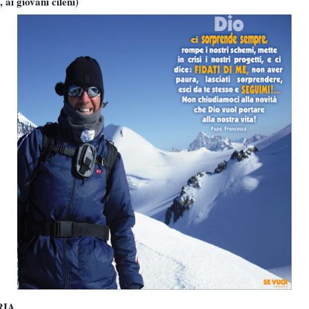
ai giovani cileni)
RIA