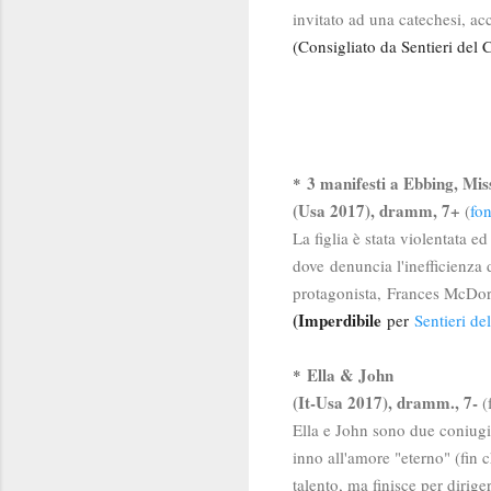
invitato ad una catechesi, 
(Consigliato da Sentieri del
3 manifesti a Ebbing, Mi
*
(Usa 2017), dramm, 7+
(
fo
La figlia è stata violentata e
dove
denuncia l'inefficienza 
protagonista
,
Frances McDorma
(
Imperdibile
per
Sentieri d
Ella & John
*
(It-Usa 2017), dramm., 7-
(
Ella e John sono due coniugi
inno all'amore "eterno" (fin 
talento, ma finisce per dirig