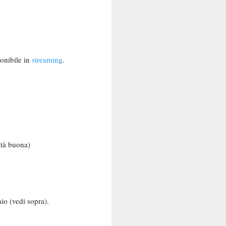
ponibile in
streaming
.
lità buona)
aio (vedi sopra).