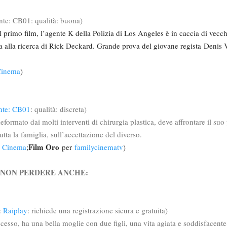
nte: CB01: qualità: buona)
 primo film, l’agente K della Polizia di Los Angeles è in caccia di vecchi
ta alla ricerca di Rick Deckard. Grande prova del giovane regista
Denis 
 Cinema
)
nte: CB01
: qualità: discreta)
formato dai molti interventi di chirurgia plastica, deve affrontare il su
utta la famiglia, sull’accettazione del diverso.
Film Oro
el Cinema
;
per
familycinematv
)
A NON PERDERE ANCHE:
:
Raiplay
: richiede una registrazione sicura e gratuita)
esso, ha una bella moglie con due figli, una vita agiata e soddisfacente