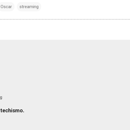
Oscar
streaming
og
atechismo.