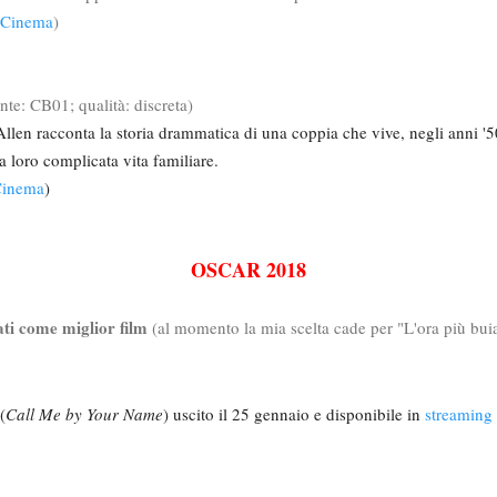
l Cinema
)
e
onte: CB01; qualità: discreta)
len racconta la storia drammatica di una coppia che vive, negli anni '5
 loro complicata vita familiare.
 Cinema
)
OSCAR 2018
ti come miglior film
(al momento la mia scelta cade per "L'ora più bui
(
Call Me by Your Name
) uscito il 25 gennaio e disponibile in
streaming 