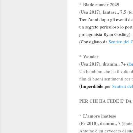
Blade runner 2049
*
(Usa 2017), fantasc., 7,5
(fo
Trent’anni dopo gli eventi del
un segreto pericoloso lo por
protagonista
Ryan Gosling).
(Consigliato da
Sentieri del
Wonder
*
(Usa 2017), dramm., 7+
(
fo
Un bambino che ha il volto de
film di buoni sentimenti per t
(
Imperdibile
per
Sentieri d
PER CHI HA FEDE E' D
L’amore inatteso
*
(Fr 2010), dramm., 7
(fonte
Antoine è un avvocato di succ