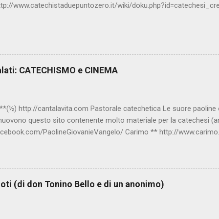
ttp://www.catechistaduepuntozero.it/wiki/doku.php?id=catechesi_c
alati: CATECHISMO e CINEMA
(½) http://cantalavita.com Pastorale catechetica Le suore paoline edi
muovono questo sito contenente molto materiale per la catechesi (an
acebook.com/PaolineGiovanieVangelo/ Carimo ** http://www.carimo.
bbia a Fumetti (novità assoluta in internet), il pensiero di S.Tommaso, 
ere, e altri temi interessanti. Catechismo della Chiesa Cattolica Test
A0014/_INDEX.HTM ; Indice e testo su: www.catechismochiesacattoli
ompendium_ccc/documents/archive_2005_compendium-ccc_it.html C
oti (di don Tonino Bello e di un anonimo)
it www.catechista.it Sito liturgico e di catechesi Sito curato dal 20