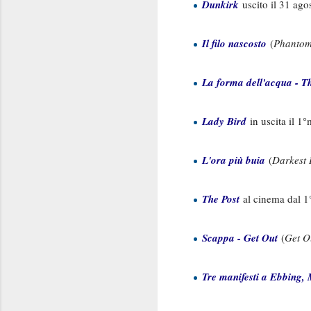
Dunkirk
uscito il 31 ago
Il filo nascosto
(
Phantom
La forma dell'acqua - T
Lady Bird
in uscita il 1
L'ora più buia
(
Darkest
The Post
al cinema dal 1°
Scappa - Get Out
(
Get O
Tre manifesti a Ebbing, 