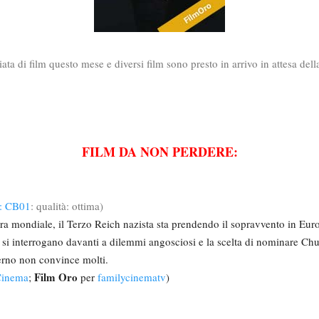
ta di film questo mese e diversi film sono presto in arrivo in attesa dell
FILM DA NON PERDERE:
e: CB01
: qualità: ottima)
rra mondiale, il Terzo Reich nazista sta prendendo il sopravvento in Eur
e si interrogano davanti a dilemmi angosciosi e la scelta di nominare Ch
rno non convince molti.
Film Oro
 Cinema
;
per
familycinematv
)