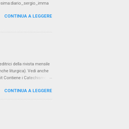
resima:diario_sergio_imma
CONTINUA A LEGGERE
trici della rivista mensile
che liturgica). Vedi anche
it Contiene i Catechismo
encicliche, scritti di Albino
CONTINUA A LEGGERE
o completo su:
ca.it COMPENDIO :
atechista 2.0 **½
00 da Sergio Della Lena e