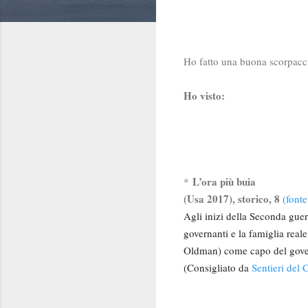
Ho fatto una buona scorpaccia
Ho visto:
L’ora più buia
*
(Usa 2017), storico, 8
(
font
Agli inizi della Seconda gue
governanti e la famiglia real
Oldman) come capo del gove
(Consigliato da
Sentieri del