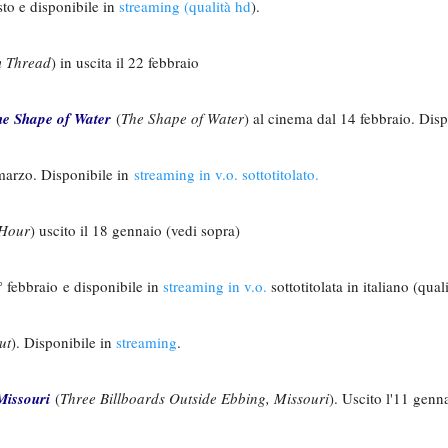
sto e disponibile in
streaming (qualità hd
).
 Thread
) in uscita il 22 febbraio
he Shape of Water
(
The Shape of Water
) al cinema dal 14 febbraio. Dis
°marzo. Disponibile in
streaming in v.o. sottotitolato.
 Hour
) uscito il 18 gennaio (vedi sopra)
 febbraio e disponibile in
streaming in v.o.
sottotitolata in italiano (qua
ut
). Disponibile in
streaming
.
Missouri
(
Three Billboards Outside Ebbing, Missouri
). Uscito l'11 genn