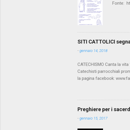
Fonte: h
SITI CATTOLICI segn
-
gennaio 14, 2018
CATECHISMO Canta la vita **
Catechisti parrocchiali pro
la pagina facebook: www.f
della Chiesa Cattolica, la Bi
Luciani, oroscopo... da rid
www.vatican.va/archive/IT
www.vatican.va/archive/c
Preghiere per i sacerd
www.catechistaduepuntozero.
-
gennaio 15, 2017
Imma , ...