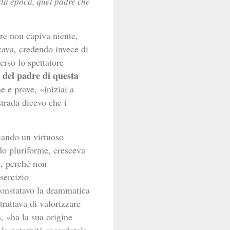
ta epoca, quel padre che 
dre non capiva niente,
cava, credendo invece di
erso lo spettatore
del padre di questa
e e prove, «iniziai a
strada dicevo che i
iando un virtuoso
modo pluriforme, cresceva
o, perché non
sercizio
onstatavo la drammatica
rattava di valorizzare
, «ha la sua origine
 la paternità sacerdotale,