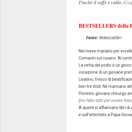
Finchè il caffè è caldo
(Giap
BESTSELLERS della fe
Fonte:
Rebeccalibri
Nel mese mariano per eccellenz
Comastri sul rosario. Al contr
La vetta del podio è un gioco 
vocazione di un giovane prete
Livatino, fresco di beatifica
ben tre titoli. Né mancano al
Piccinini, giovane chirurgo a
(
Ho fatto tutto per essere felic
A questi si affiancano libri d
e sull’attentato a Papa Giova