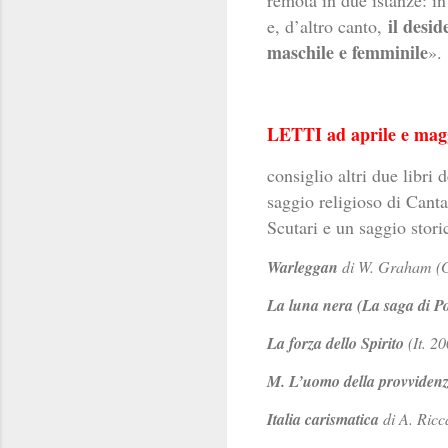
il desid
e, d’altro canto,
maschile e femminile
».
LETTI ad aprile e mag
consiglio altri due libri 
saggio religioso di Cant
Scutari e un saggio stori
Warleggan
di W. Graham (GB
La luna nera (La saga di P
La forza dello Spirito
(It. 2
M. L’uomo della provviden
Italia carismatica
di A. Ricc