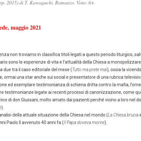
p. 2015) di T. Kawaguchi. Romanzo. Voto: 6+
de, maggio 2021
a non troviamo in classifica titoli legati a questo periodo liturgico, salvo
ario sono le esperienze di vita e l’attualità della Chiesa a monopolizzare 
a due tra il caso editoriale del mese (
Tutto ma prete mai
), ossia la vicend
, ormai una star anche sui social e presentatore di una rubrica televis
zione ed esemplare testimonianza di schiena dritta contro la mafia, l’omer
tre testimonianze legate ai recenti processi di canonizzazione, come que
mico di don Giussani, molto amato dai pazienti perché vicino a loro nel d
e
).
i analisi della attuale situazione della Chiesa nel mondo (
La Chiesa brucia
nni Paolo II avvenuto 40 anni fa (
Il Papa doveva morire
).