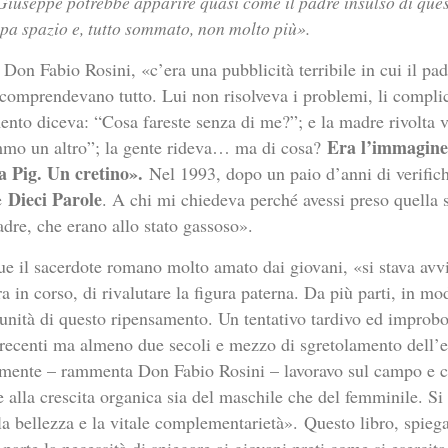
Giuseppe potrebbe apparire quasi come il padre insulso di ques
pa spazio e, tutto sommato, non molto più».
Don Fabio Rosini, «c’era una pubblicità terribile in cui il pa
e comprendevano tutto. Lui non risolveva i problemi, li compli
ento diceva: “Cosa fareste senza di me?”; e la madre rivolta v
Era l’immagine 
mmo un altro”; la gente rideva… ma di cosa?
a Pig. Un cretino».
Nel 1993, dopo un paio d’anni di verifich
Dieci Parole
e
. A chi mi chiedeva perché avessi preso quella 
dre, che erano allo stato gassoso».
gue il sacerdote romano molto amato dai giovani, «si stava avv
ora in corso, di rivalutare la figura paterna. Da più parti, in 
tunità di questo ripensamento. Un tentativo tardivo ed improb
recenti ma almeno due secoli e mezzo di sgretolamento dell’e
mente – rammenta Don Fabio Rosini – lavoravo sul campo e c
alla crescita organica sia del maschile che del femminile. Si t
a bellezza e la vitale complementarietà».
Questo libro, spiega
parte la necessità di spiegare ai giovani preti come si esercita