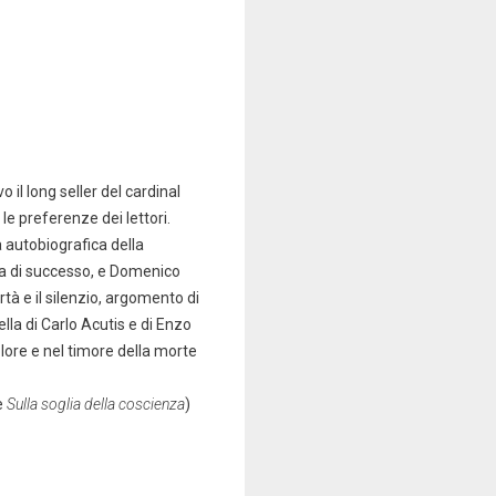
 il long seller del cardinal
le preferenze dei lettori.
a autobiografica della
iva di successo, e Domenico
tà e il silenzio, argomento di
lla di Carlo Acutis e di Enzo
olore e nel timore della morte
e
Sulla soglia della coscienza
)