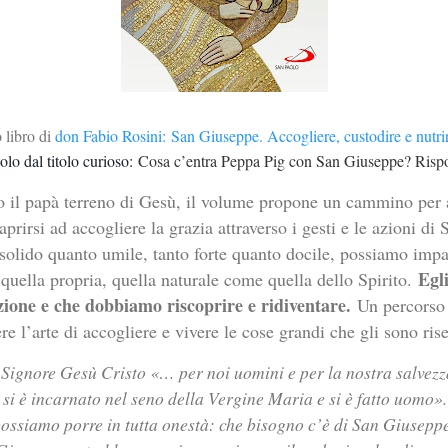
o libro di
don Fabio Rosini:
San Giuseppe. Accogliere, custodire e nutri
olo dal titolo curioso:
Cosa c’entra Peppa Pig con San Giuseppe? Risp
il papà terreno di Gesù, il volume propone un cammino per 
 aprirsi ad accogliere la grazia attraverso i gesti e le azioni d
solido quanto umile, tanto forte quanto docile, possiamo impar
Egli
e quella propria, quella naturale come quella dello Spirito.
ione e che dobbiamo riscoprire e ridiventare.
Un percorso
e l’arte di accogliere e vivere le cose grandi che gli sono rise
l Signore Gesù Cristo «… per noi uomini e per la nostra salvezza
 si è incarnato nel seno della Vergine Maria e si è fatto uomo».
ossiamo porre in tutta onestà: che bisogno c’è di San Giusepp