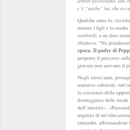
lettore grossolano, san «
c’è “anche” lui, che occu
Qualche anno fa, ricorda 
mentre i figli e la madr
risolverli; a un dato mom
ribatteva: “Ne prendere
epoca. Il padre di Pepp
proporre il percorso sull
giovani non avevano il pa
Negli stessi anni, prose
tentativo culturale, tutt’
la coscienza della oppor
fronteggiava delle mode 
dell’autorità».
«Personal
urgenza di un’educazione 
entrambi, affermandone l
remota in due istanze: in 