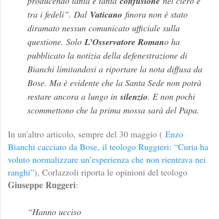
producendo tanta e tanta
confusione
nel clero e
tra i fedeli”. Dal
Vaticano
finora non è stato
diramato nessun comunicato ufficiale sulla
questione. Solo
L’Osservatore Roman
o ha
pubblicato la notizia della defenestrazione di
Bianchi limitandosi a riportare la nota diffusa da
Bose. Ma è evidente che la Santa Sede non potrà
restare ancora a lungo in
silenzio
. E non pochi
scommettono che la prima mossa sarà del Papa.
In un'altro articolo, sempre del 30 maggio (
Enzo
Bianchi cacciato da Bose, il teologo Ruggieri: “Curia ha
voluto normalizzare un’esperienza che non rientrava nei
ranghi”
), Corlazzoli riporta le opinioni del teologo
Giuseppe Ruggeri
:
“Hanno ucciso