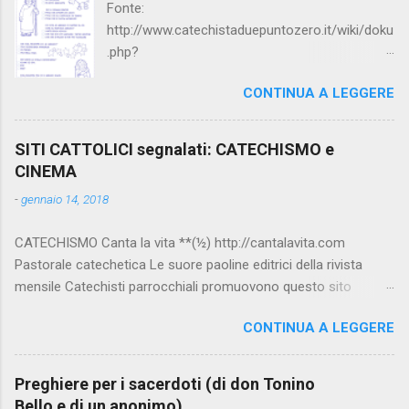
Fonte:
http://www.catechistaduepuntozero.it/wiki/doku
.php?
id=catechesi_cresima:diario_sergio_imma
CONTINUA A LEGGERE
SITI CATTOLICI segnalati: CATECHISMO e
CINEMA
-
gennaio 14, 2018
CATECHISMO Canta la vita **(½) http://cantalavita.com
Pastorale catechetica Le suore paoline editrici della rivista
mensile Catechisti parrocchiali promuovono questo sito
contenente molto materiale per la catechesi (anche liturgica).
CONTINUA A LEGGERE
Vedi anche la pagina facebook:
www.facebook.com/PaolineGiovanieVangelo/ Carimo **
http://www.carimo.it Contiene i Catechismo della Chiesa
Preghiere per i sacerdoti (di don Tonino
Cattolica, la Bibbia a Fumetti (novità assoluta in internet), il
Bello e di un anonimo)