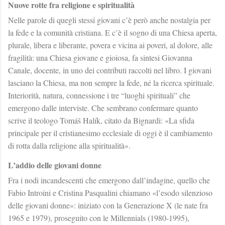
Nuove rotte fra religione e spiritualità
Nelle parole di quegli stessi giovani c’è però anche nostalgia per
la fede e la comunità cristiana. E c’è il sogno di una Chiesa aperta,
plurale, libera e liberante, povera e vicina ai poveri, al dolore, alle
fragilità: una Chiesa giovane e gioiosa, fa sintesi Giovanna
Canale, docente, in uno dei contributi raccolti nel libro. I giovani
lasciano la Chiesa, ma non sempre la fede, né la ricerca spirituale.
Interiorità, natura, connessione i tre “luoghi spirituali” che
emergono dalle interviste. Che sembrano confermare quanto
scrive il teologo Tomáš Halík, citato da Bignardi: «La sfida
principale per il cristianesimo ecclesiale di oggi è il cambiamento
di rotta dalla religione alla spiritualità».
L’addio delle giovani donne
Fra i nodi incandescenti che emergono dall’indagine, quello che
Fabio Introini e Cristina Pasqualini chiamano «l’esodo silenzioso
delle giovani donne»: iniziato con la Generazione X (le nate fra
1965 e 1979), proseguito con le Millennials (1980-1995),