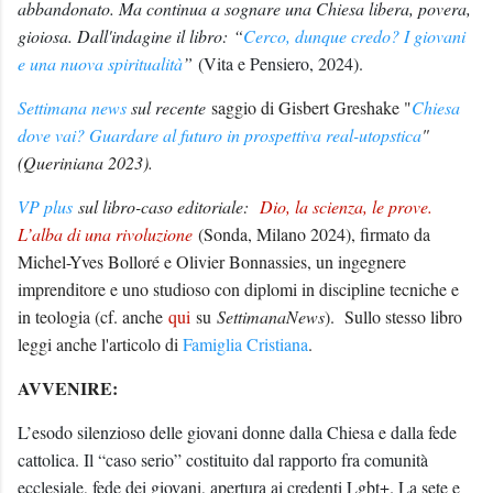
abbandonato. Ma continua a sognare una Chiesa libera, povera,
gioiosa. Dall'indagine il libro:
“
Cerco, dunque credo? I giovani
e una nuova spiritualità
”
(Vita e Pensiero, 2024).
Settimana news
sul recente
saggio di Gisbert Greshake "
Chiesa
dove vai? Guardare al futuro in prospettiva real-utopstica
"
(Queriniana 2023).
VP plus
sul libro-caso editoriale:
Dio, la scienza, le prove.
L’alba di una rivoluzione
(Sonda, Milano 2024), firmato da
Michel-Yves Bolloré e Olivier Bonnassies, un ingegnere
imprenditore e uno studioso con diplomi in discipline tecniche e
in teologia (cf. anche
qui
su
SettimanaNews
). Sullo stesso libro
leggi anche l'articolo di
Famiglia Cristiana
.
AVVENIRE:
L’esodo silenzioso delle giovani donne dalla Chiesa e dalla fede
cattolica. Il “caso serio” costituito dal rapporto fra comunità
ecclesiale, fede dei giovani, apertura ai credenti Lgbt+. La sete e