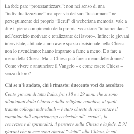
La fede pare “protestantizzarsi”: non nel senso di una
“individualizzazione” ma «per via del suo “trasformarsi” nel
perseguimento del proprio “Beruf” di weberiana memoria, vale a
dire il pieno compimento della propria vocazione “intramondana”
nell’esercizio motivato e totalizzante del lavoro». Infine: le giovani
intervistate, abituate a non avere spazio decisionale nella Chiesa,
non lo rivendicano: hanno imparato a farne a meno. E a fare a
meno della Chiesa. Ma la Chiesa può fare a meno delle donne?
Come vivere e annunciare il Vangelo – e come essere Chiesa –
senza di loro?
Chi se n’è andato, chi è rimasto: duecento voci da ascoltare
Cento giovani di tutta Italia, fra i 18 e i 29 anni, che si sono
allontanati dalla Chiesa e dalla religione cattolica, ai quali –
tramite colloqui individuali – è stato chiesto di raccontare il
cammino dall’appartenenza ecclesiale all’“esodo”, la
concezione di spiritualità, il pensiero sulla Chiesa e la fede. E 91
giovani che invece sono rimasti “vicini” alla Chiesa, le cui