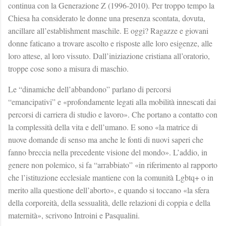
continua con la Generazione Z (1996-2010). Per troppo tempo la
Chiesa ha considerato le donne una presenza scontata, dovuta,
ancillare all’establishment maschile. E oggi? Ragazze e giovani
donne faticano a trovare ascolto e risposte alle loro esigenze, alle
loro attese, al loro vissuto. Dall’iniziazione cristiana all’oratorio,
troppe cose sono a misura di maschio.
Le “dinamiche dell’abbandono” parlano di percorsi
“emancipativi” e «profondamente legati alla mobilità innescati dai
percorsi di carriera di studio e lavoro». Che portano a contatto con
la complessità della vita e dell’umano. E sono «la matrice di
nuove domande di senso ma anche le fonti di nuovi saperi che
fanno breccia nella precedente visione del mondo». L’addio, in
genere non polemico, si fa “arrabbiato” «in riferimento al rapporto
che l’istituzione ecclesiale mantiene con la comunità Lgbtq+ o in
merito alla questione dell’aborto», e quando si toccano «la sfera
della corporeità, della sessualità, delle relazioni di coppia e della
maternità», scrivono Introini e Pasqualini.