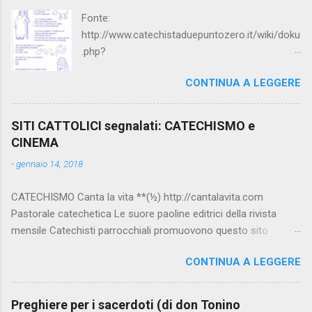
Fonte:
http://www.catechistaduepuntozero.it/wiki/doku
.php?
id=catechesi_cresima:diario_sergio_imma
CONTINUA A LEGGERE
SITI CATTOLICI segnalati: CATECHISMO e
CINEMA
-
gennaio 14, 2018
CATECHISMO Canta la vita **(½) http://cantalavita.com
Pastorale catechetica Le suore paoline editrici della rivista
mensile Catechisti parrocchiali promuovono questo sito
contenente molto materiale per la catechesi (anche liturgica).
CONTINUA A LEGGERE
Vedi anche la pagina facebook:
www.facebook.com/PaolineGiovanieVangelo/ Carimo **
http://www.carimo.it Contiene i Catechismo della Chiesa
Preghiere per i sacerdoti (di don Tonino