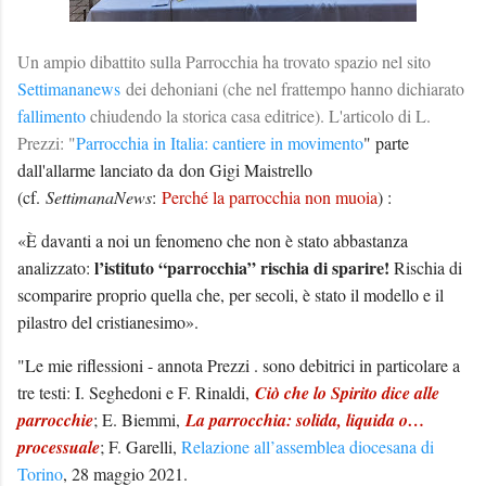
Un ampio dibattito sulla Parrocchia ha trovato spazio nel sito
Settimananews
dei dehoniani (che nel frattempo hanno dichiarato
fallimento
chiudendo la storica casa editrice). L'articolo di L.
Prezzi: "
Parrocchia in Italia: cantiere in movimento
" parte
dall'allarme lanciato da
don Gigi Maistrello
(cf.
SettimanaNews
:
Perché la parrocchia non muoia
) :
«È davanti a noi un fenomeno che non è stato abbastanza
l’istituto “parrocchia” rischia di sparire!
analizzato:
Rischia di
scomparire proprio quella che, per secoli, è stato il modello e il
pilastro del cristianesimo».
"
Le mie riflessioni - annota Prezzi . sono debitrici in particolare a
tre testi: I. Seghedoni e F. Rinaldi,
Ciò che lo Spirito dice alle
parrocchie
; E. Biemmi,
La parrocchia: solida, liquida o…
processuale
; F. Garelli,
Relazione all’assemblea diocesana di
Torino
, 28 maggio 2021.