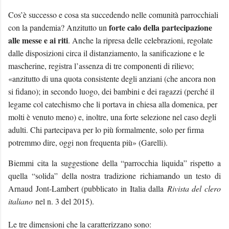
Cos’è successo e cosa sta succedendo nelle comunità parrocchiali
forte calo della partecipazione
con la pandemia? Anzitutto un
alle messe e ai riti
. Anche la ripresa delle celebrazioni, regolate
dalle disposizioni circa il distanziamento, la sanificazione e le
mascherine, registra l’assenza di tre componenti di rilievo;
«anzitutto di una quota consistente degli anziani (che ancora non
si fidano); in secondo luogo, dei bambini e dei ragazzi (perché il
legame col catechismo che li portava in chiesa alla domenica, per
molti è venuto meno) e, inoltre, una forte selezione nel caso degli
adulti. Chi partecipava per lo più formalmente, solo per firma
potremmo dire, oggi non frequenta più» (Garelli).
Biemmi cita la suggestione della “parrocchia liquida” rispetto a
quella “solida” della nostra tradizione richiamando un testo di
Arnaud Jont-Lambert (pubblicato in Italia dalla
Rivista del clero
italiano
nel n. 3 del 2015).
Le tre dimensioni che la caratterizzano sono: