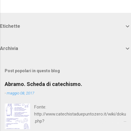
Etichette
Archivia
Post popolari in questo blog
Abramo. Scheda di catechismo.
-
maggio 08, 2017
Fonte:
http://www.catechistaduepuntozero.it/wiki/doku
.php?
id=catechesi_cresima:diario_sergio_imma