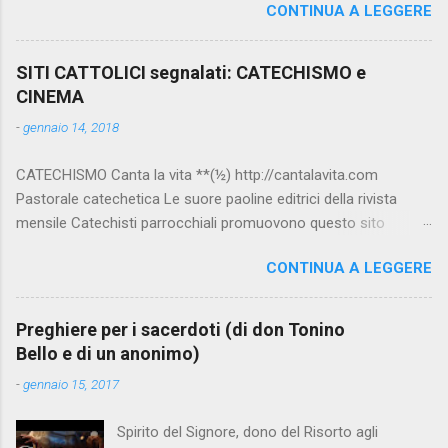
CONTINUA A LEGGERE
SITI CATTOLICI segnalati: CATECHISMO e
CINEMA
-
gennaio 14, 2018
CATECHISMO Canta la vita **(½) http://cantalavita.com
Pastorale catechetica Le suore paoline editrici della rivista
mensile Catechisti parrocchiali promuovono questo sito
contenente molto materiale per la catechesi (anche liturgica).
CONTINUA A LEGGERE
Vedi anche la pagina facebook:
www.facebook.com/PaolineGiovanieVangelo/ Carimo **
http://www.carimo.it Contiene i Catechismo della Chiesa
Preghiere per i sacerdoti (di don Tonino
Cattolica, la Bibbia a Fumetti (novità assoluta in internet), il
Bello e di un anonimo)
pensiero di S.Tommaso, encicliche, scritti di Albino Luciani,
-
gennaio 15, 2017
oroscopo... da ridere, e altri temi interessanti. Catechismo
della Chiesa Cattolica Testo completo su:
Spirito del Signore, dono del Risorto agli
www.vatican.va/archive/ITA0014/_INDEX.HTM ; Indice e testo