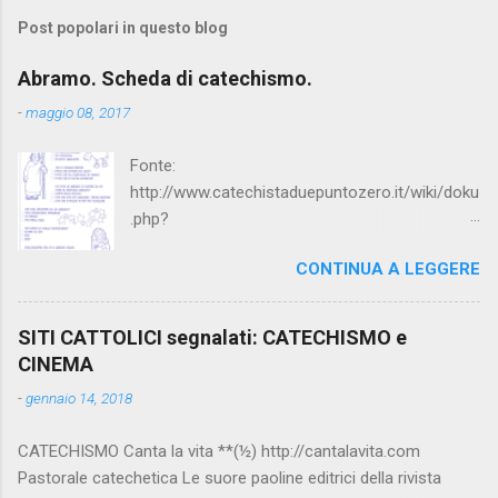
Post popolari in questo blog
Abramo. Scheda di catechismo.
-
maggio 08, 2017
Fonte:
http://www.catechistaduepuntozero.it/wiki/doku
.php?
id=catechesi_cresima:diario_sergio_imma
CONTINUA A LEGGERE
SITI CATTOLICI segnalati: CATECHISMO e
CINEMA
-
gennaio 14, 2018
CATECHISMO Canta la vita **(½) http://cantalavita.com
Pastorale catechetica Le suore paoline editrici della rivista